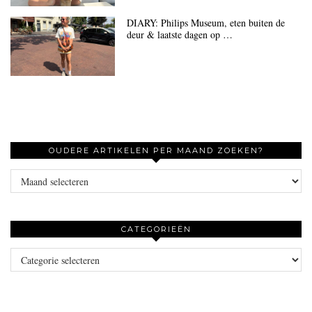
DIARY: Philips Museum, eten buiten de
deur & laatste dagen op …
OUDERE ARTIKELEN PER MAAND ZOEKEN?
Oudere
artikelen
per
maand
CATEGORIEËN
zoeken?
Categorieën