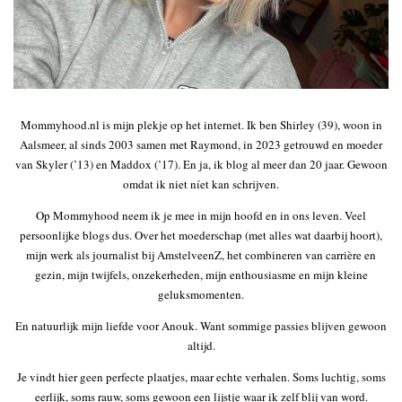
Mommyhood.nl is mijn plekje op het internet. Ik ben Shirley (39), woon in
Aalsmeer, al sinds 2003 samen met Raymond, in 2023 getrouwd en moeder
van Skyler (’13) en Maddox (’17). En ja, ik blog al meer dan 20 jaar. Gewoon
omdat ik niet níet kan schrijven.
Op Mommyhood neem ik je mee in mijn hoofd en in ons leven. Veel
persoonlijke blogs dus. Over het moederschap (met alles wat daarbij hoort),
mijn werk als journalist bij AmstelveenZ, het combineren van carrière en
gezin, mijn twijfels, onzekerheden, mijn enthousiasme en mijn kleine
geluksmomenten.
En natuurlijk mijn liefde voor Anouk. Want sommige passies blijven gewoon
altijd.
Je vindt hier geen perfecte plaatjes, maar echte verhalen. Soms luchtig, soms
eerlijk, soms rauw, soms gewoon een lijstje waar ik zelf blij van word.