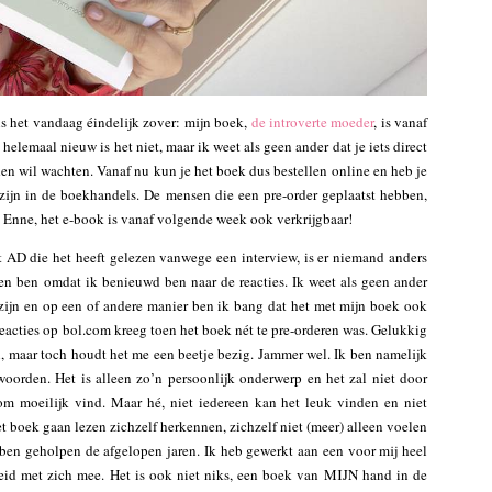
s het vandaag éindelijk zover: mijn boek,
de introverte moeder
, is vanaf
helemaal nieuw is het niet, maar ik weet als geen ander dat je iets direct
nden wil wachten. Vanaf nu kun je het boek dus bestellen online en heb je
 zijn in de boekhandels. De mensen die een pre-order geplaatst hebben,
Enne, het e-book is vanaf volgende week ook verkrijgbaar!
t AD die het heeft gelezen vanwege een interview, is er niemand anders
en ben omdat ik benieuwd ben naar de reacties. Ik weet als geen ander
 zijn en op een of andere manier ben ik bang dat het met mijn boek ook
eacties op bol.com kreeg toen het boek nét te pre-orderen was. Gelukkig
, maar toch houdt het me een beetje bezig. Jammer wel. Ik ben namelijk
n woorden. Het is alleen zo’n persoonlijk onderwerp en het zal niet door
om moeilijk vind. Maar hé, niet iedereen kan het leuk vinden en niet
et boek gaan lezen zichzelf herkennen, zichzelf niet (meer) alleen voelen
ben geholpen de afgelopen jaren. Ik heb gewerkt aan een voor mij heel
heid met zich mee. Het is ook niet niks, een boek van MIJN hand in de