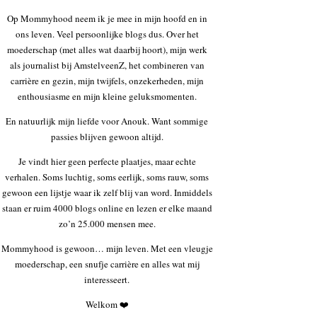
Op Mommyhood neem ik je mee in mijn hoofd en in
ons leven. Veel persoonlijke blogs dus. Over het
moederschap (met alles wat daarbij hoort), mijn werk
als journalist bij AmstelveenZ, het combineren van
carrière en gezin, mijn twijfels, onzekerheden, mijn
enthousiasme en mijn kleine geluksmomenten.
En natuurlijk mijn liefde voor Anouk. Want sommige
passies blijven gewoon altijd.
Je vindt hier geen perfecte plaatjes, maar echte
verhalen. Soms luchtig, soms eerlijk, soms rauw, soms
gewoon een lijstje waar ik zelf blij van word. Inmiddels
staan er ruim 4000 blogs online en lezen er elke maand
zo’n 25.000 mensen mee.
Mommyhood is gewoon… mijn leven. Met een vleugje
moederschap, een snufje carrière en alles wat mij
interesseert.
Welkom ❤️