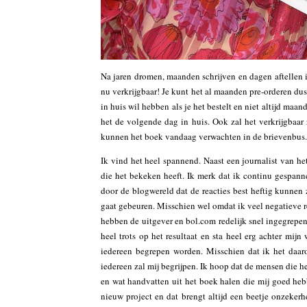
Na jaren dromen, maanden schrijven en dagen aftellen i
nu verkrijgbaar! Je kunt het al maanden pre-orderen dus 
in huis wil hebben als je het bestelt en niet altijd maa
het de volgende dag in huis. Ook zal het verkrijgbaar
kunnen het boek vandaag verwachten in de brievenbus. 
Ik vind het heel spannend. Naast een journalist van he
die het bekeken heeft. Ik merk dat ik continu gespann
door de blogwereld dat de reacties best heftig kunnen
gaat gebeuren. Misschien wel omdat ik veel negatieve r
hebben de uitgever en bol.com redelijk snel ingegrepen
heel trots op het resultaat en sta heel erg achter mij
iedereen begrepen worden. Misschien dat ik het daar
iedereen zal mij begrijpen. Ik hoop dat de mensen die h
en wat handvatten uit het boek halen die mij goed heb
nieuw project en dat brengt altijd een beetje onzeker