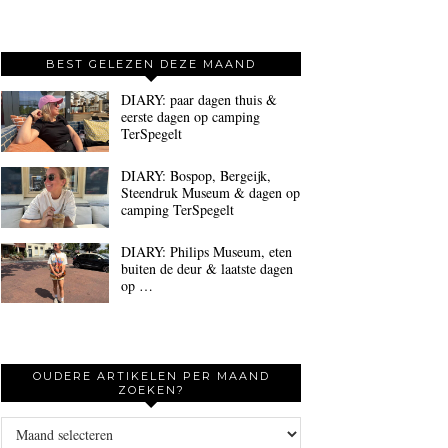
BEST GELEZEN DEZE MAAND
DIARY: paar dagen thuis &
eerste dagen op camping
TerSpegelt
DIARY: Bospop, Bergeijk,
Steendruk Museum & dagen op
camping TerSpegelt
DIARY: Philips Museum, eten
buiten de deur & laatste dagen
op …
OUDERE ARTIKELEN PER MAAND
ZOEKEN?
Oudere