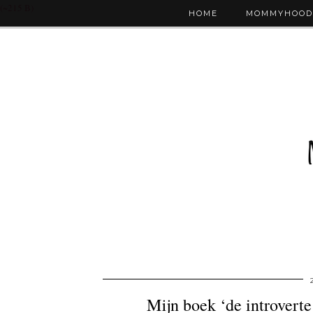
(~215 B)
HOME
MOMMYHOOD
Mijn boek ‘de introverte