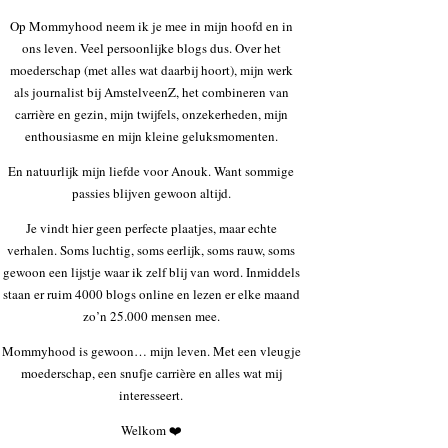
Op Mommyhood neem ik je mee in mijn hoofd en in
ons leven. Veel persoonlijke blogs dus. Over het
moederschap (met alles wat daarbij hoort), mijn werk
als journalist bij AmstelveenZ, het combineren van
carrière en gezin, mijn twijfels, onzekerheden, mijn
enthousiasme en mijn kleine geluksmomenten.
En natuurlijk mijn liefde voor Anouk. Want sommige
passies blijven gewoon altijd.
Je vindt hier geen perfecte plaatjes, maar echte
verhalen. Soms luchtig, soms eerlijk, soms rauw, soms
gewoon een lijstje waar ik zelf blij van word. Inmiddels
staan er ruim 4000 blogs online en lezen er elke maand
zo’n 25.000 mensen mee.
Mommyhood is gewoon… mijn leven. Met een vleugje
moederschap, een snufje carrière en alles wat mij
interesseert.
Welkom ❤️