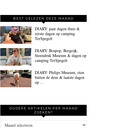
BEST GELEZEN DEZE MAAND
DIARY: paar dagen thuis &
eerste dagen op camping
TerSpegelt
DIARY: Bospop, Bergeijk,
Steendruk Museum & dagen op
camping TerSpegelt
DIARY: Philips Museum, eten
buiten de deur & laatste dagen
op …
OUDERE ARTIKELEN PER MAAND
ZOEKEN?
Oudere