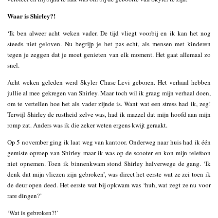
Waar is Shirley?!
‘Ik ben alweer acht weken vader. De tijd vliegt voorbij en ik kan het nog
steeds niet geloven. Nu begrijp je het pas echt, als mensen met kinderen
tegen je zeggen dat je moet genieten van elk moment. Het gaat allemaal zo
snel.
Acht weken geleden werd Skyler Chase Levi geboren. Het verhaal hebben
jullie al mee gekregen van Shirley. Maar toch wil ik graag mijn verhaal doen,
om te vertellen hoe het als vader zijnde is. Want wat een stress had ik, zeg!
Terwijl Shirley de rustheid zelve was, had ik mazzel dat mijn hoofd aan mijn
romp zat. Anders was ik die zeker weten ergens kwijt geraakt.
Op 5 november ging ik laat weg van kantoor. Onderweg naar huis had ik één
gemiste oproep van Shirley maar ik was op de scooter en kon mijn telefoon
niet opnemen. Toen ik binnenkwam stond Shirley halverwege de gang. ‘Ik
denk dat mijn vliezen zijn gebroken’, was direct het eerste wat ze zei toen ik
de deur open deed. Het eerste wat bij opkwam was ‘huh, wat zegt ze nu voor
rare dingen?’
‘Wat is gebroken?!’