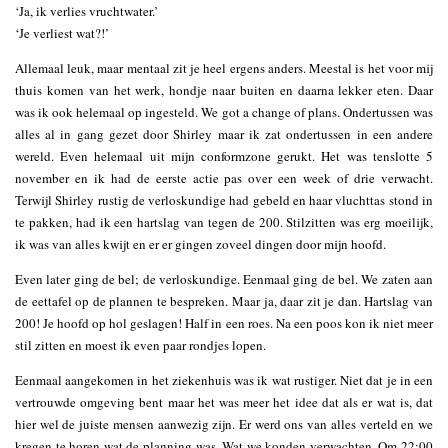
‘Ja, ik verlies vruchtwater.’
‘Je verliest wat?!’
Allemaal leuk, maar mentaal zit je heel ergens anders. Meestal is het voor mij
thuis komen van het werk, hondje naar buiten en daarna lekker eten. Daar
was ik ook helemaal op ingesteld. We got a change of plans. Ondertussen was
alles al in gang gezet door Shirley maar ik zat ondertussen in een andere
wereld. Even helemaal uit mijn conformzone gerukt. Het was tenslotte 5
november en ik had de eerste actie pas over een week of drie verwacht.
Terwijl Shirley rustig de verloskundige had gebeld en haar vluchttas stond in
te pakken, had ik een hartslag van tegen de 200. Stilzitten was erg moeilijk,
ik was van alles kwijt en er er gingen zoveel dingen door mijn hoofd.
Even later ging de bel; de verloskundige. Eenmaal ging de bel. We zaten aan
de eettafel op de plannen te bespreken. Maar ja, daar zit je dan. Hartslag van
200! Je hoofd op hol geslagen! Half in een roes. Na een poos kon ik niet meer
stil zitten en moest ik even paar rondjes lopen.
Eenmaal aangekomen in het ziekenhuis was ik wat rustiger. Niet dat je in een
vertrouwde omgeving bent maar het was meer het idee dat als er wat is, dat
hier wel de juiste mensen aanwezig zijn. Er werd ons van alles verteld en we
kregen te horen wat de planning was. Wat we konden verwachten. Om 22:00