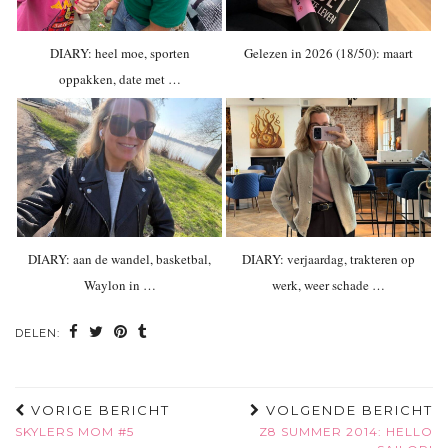
DIARY: heel moe, sporten
Gelezen in 2026 (18/50): maart
oppakken, date met …
DIARY: aan de wandel, basketbal,
DIARY: verjaardag, trakteren op
Waylon in …
werk, weer schade …
DELEN:
VORIGE BERICHT
VOLGENDE BERICHT
SKYLERS MOM #5
Z8 SUMMER 2014: HELLO