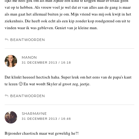
lijkt me heel gek om als man zijnde een kind te krijgen maar er totaal geen
vat op te hebben. Als vrouw voel je wel dat er van alles aan de gang is maar
als man gaat het allemaal buiten je om. Mijn vriend was mij ook kwijt in het
ziekenhuis. Die heeft ook echt als een kip zonder kop rondgerend om uit te
vinden waar ik was gebleven. Geniet van je kleine man.
BEANTWOORDEN
MANON
31 DECEMBER 2013 / 16:18
Dat klinkt heeeeel hectisch haha. Super leuk om het eens van de papa’s kant
te lezen 🙂 En wat wordt Skyler al groot zeg, jeetje.
BEANTWOORDEN
SHARMAYNE
31 DECEMBER 2013 / 16:46
Bijzonder chaotisch maar wat geweldig he?!