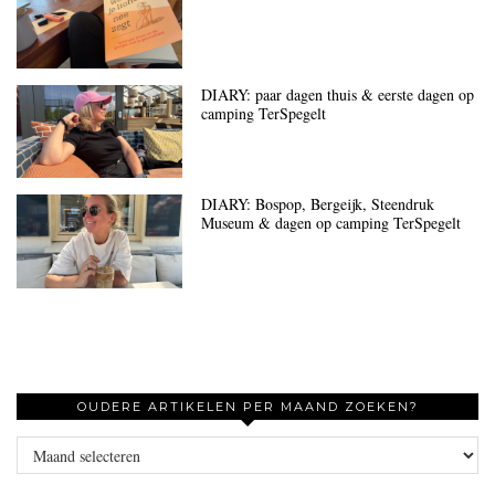
DIARY: paar dagen thuis & eerste dagen op
camping TerSpegelt
DIARY: Bospop, Bergeijk, Steendruk
Museum & dagen op camping TerSpegelt
OUDERE ARTIKELEN PER MAAND ZOEKEN?
Oudere
artikelen