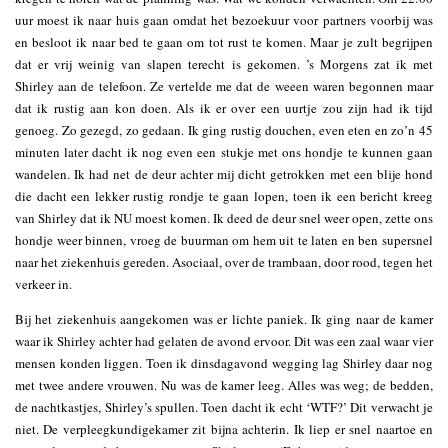
uur moest ik naar huis gaan omdat het bezoekuur voor partners voorbij was
en besloot ik naar bed te gaan om tot rust te komen. Maar je zult begrijpen
dat er vrij weinig van slapen terecht is gekomen. ’s Morgens zat ik met
Shirley aan de telefoon. Ze vertelde me dat de weeen waren begonnen maar
dat ik rustig aan kon doen. Als ik er over een uurtje zou zijn had ik tijd
genoeg. Zo gezegd, zo gedaan. Ik ging rustig douchen, even eten en zo’n 45
minuten later dacht ik nog even een stukje met ons hondje te kunnen gaan
wandelen. Ik had net de deur achter mij dicht getrokken met een blije hond
die dacht een lekker rustig rondje te gaan lopen, toen ik een bericht kreeg
van Shirley dat ik NU moest komen. Ik deed de deur snel weer open, zette ons
hondje weer binnen, vroeg de buurman om hem uit te laten en ben supersnel
naar het ziekenhuis gereden. Asociaal, over de trambaan, door rood, tegen het
verkeer in.
Bij het ziekenhuis aangekomen was er lichte paniek. Ik ging naar de kamer
waar ik Shirley achter had gelaten de avond ervoor. Dit was een zaal waar vier
mensen konden liggen. Toen ik dinsdagavond wegging lag Shirley daar nog
met twee andere vrouwen. Nu was de kamer leeg. Alles was weg; de bedden,
de nachtkastjes, Shirley’s spullen. Toen dacht ik echt ‘WTF?’ Dit verwacht je
niet. De verpleegkundigekamer zit bijna achterin. Ik liep er snel naartoe en