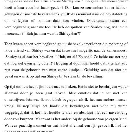
vroeg de eerste de beste zuster waar Shirley was. ‘Euh geen idee meneer, waar
heeft u haar voor het laatst gezien? Dan kan ze een andere kamer hebben
gekregen of naar de bevalkamer zijn.’ Ik dus rennend naar de bevalafdeling
om te kijken of ik haar daar kon vinden. Ondertussen kwam een
verpleegkundig naar me toe. ‘Ik heb de spullen van Shirley nog, wil je die
meenemen?’ ‘Euh ja, maar waar is Shirley dan?!’
Toen kwam er een verpleegkundige uit de bevalkamer lopen die me vroeg of
ik de vriend van Shirley was en dat ik zo snel mogelijk naar de kamer moest.
‘Shirley is al aan het bevallen!’ ‘Huh, nu al? Zo snel? Ze belde me net nog
dat nog wel even ging duren!’ Het ging al door mijn hoofd dat ik te laat zou
zijn voor de geboorte van mijn eerste kindje… Gelukkig was dat niet het
geval en was ik op tijd om Shirley bij te staan bij de bevalling.
Op tijd om iets heel bijzonders mee te maken. Het is niet te beschrijven wat er
allemaal door je heen gaat. Zoveel blije emoties dat je het niet kan
omschrijven. Iets wat ik nooit heb begrepen als ik het aan andere mensen
vroeg. Ik riep altijd het hardst dat bevallingen niet voor mij waren
weggelegd, dat ik het niet hoefde te zien en absoluut niet een navelstreng
door zou knippen. Maar wat is het anders bij de geboorte van je eigen kind.
Wat een prachtig moment en wat is het allemaal een fijn gevoel. Ik had het
voor geen goud willen missen.’