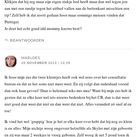
Klikjen dat hij zeg maar zijn eigen stukje bed heeft maar dan wel tegen jou
aan met een randje tegen het uitbed vallen aan de buitenkant misschien een
tip? Zelf heb ik dat nooit gedaan hoor maar sommige mensen vinden dat
Prettiger.
Je doet het echt goed idd mommy knows best!!
BEANTWOORDEN
MARLOES
20 NOVEMBER 2013 / 13:29
Ik hoor mijn zus die twee kleintjes heeft ook wel eens over het consultatie
bureau en dat ze het soms niet meer weet. En zij volgt dan inderdaad vooral
dan ook haar gevoel! Daar is helemaal niks mis mee! Want bij mijn zus heb ik
gezien dat ze elke keer wel iets nieuws bedenken bij het CB, dan is dat weer
niet goed dan weer dat niet en dan weer dat niet. Alles verandert zó snel af en
toe!
Ik vind het wel ‘grappig’ hoe je het er elke keer over hebt dat hij nog zo klein
is en alles. Mijn nichtje woog ongeveer hetzelfde als Skyler met zijn geboorte
en zij was maar 2 weekjes te vroeg geboren. Zelf woog ik net 5 pond toen ik