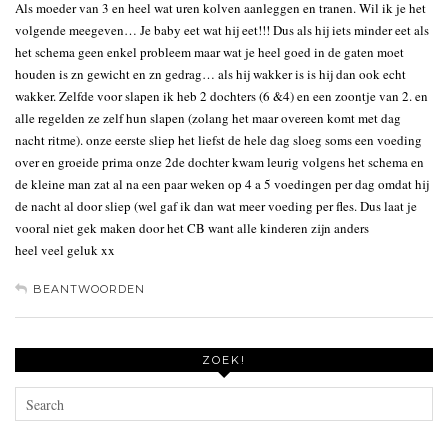
Als moeder van 3 en heel wat uren kolven aanleggen en tranen. Wil ik je het
volgende meegeven… Je baby eet wat hij eet!!! Dus als hij iets minder eet als
het schema geen enkel probleem maar wat je heel goed in de gaten moet
houden is zn gewicht en zn gedrag… als hij wakker is is hij dan ook echt
wakker. Zelfde voor slapen ik heb 2 dochters (6 &4) en een zoontje van 2. en
alle regelden ze zelf hun slapen (zolang het maar overeen komt met dag
nacht ritme). onze eerste sliep het liefst de hele dag sloeg soms een voeding
over en groeide prima onze 2de dochter kwam leurig volgens het schema en
de kleine man zat al na een paar weken op 4 a 5 voedingen per dag omdat hij
de nacht al door sliep (wel gaf ik dan wat meer voeding per fles. Dus laat je
vooral niet gek maken door het CB want alle kinderen zijn anders
heel veel geluk xx
BEANTWOORDEN
ZOEK!