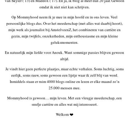
van Skyler (’13) en Maddox (’17). En ja, ik blog al meer dan 20 jaar. Gewoon
omdat ik niet níet kan schrijven.
Op Mommyhood neem ik je mee in mijn hoofd en in ons leven. Veel
persoonlijke blogs dus. Over het moederschap (met alles wat daarbij hoort),
mijn werk als journalist bij AmstelveenZ, het combineren van carrière en
gezin, mijn twijfels, onzekerheden, mijn enthousiasme en mijn kleine
geluksmomenten.
En natuurlijk mijn liefde voor Anouk. Want sommige passies blijven gewoon
altijd.
Je vindt hier geen perfecte plaatjes, maar echte verhalen. Soms luchtig, soms
eerlijk, soms rauw, soms gewoon een lijstje waar ik zelf blij van word.
Inmiddels staan er ruim 4000 blogs online en lezen er elke maand zo’n
25.000 mensen mee.
Mommyhood is gewoon… mijn leven. Met een vleugje moederschap, een
snufje carrière en alles wat mij interesseert.
Welkom ❤️