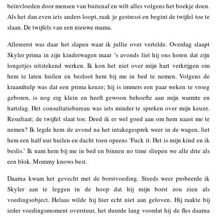
beïnvloeden door mensen van buitenaf en wilt alles volgens het boekje doen.
Als het dan even iets anders loopt, raak je gestresst en begint de twijfel toe te
slaan. De twijfels van een nieuwe mama.
Allereerst was daar het slapen waar ik jullie over vertelde. Overdag slaapt
Skyler prima in zijn kinderwagen maar ‘s avonds liet hij ons horen dat zijn
longetjes uitstekend werken. Ik kon het niet over mijn hart verkrijgen om
hem te laten huilen en besloot hem bij me in bed te nemen. Volgens de
kraamhulp was dat een prima keuze; hij is immers een paar weken te vroeg
geboren, is nog erg klein en heeft gewoon behoefte aan mijn warmte en
hartslag. Het consultatiebureau was iets minder te spreken over mijn keuze.
Resultaat; de twijfel slaat toe. Deed ik er wel goed aan om hem naast me te
nemen? Ik legde hem de avond na het intakegesprek weer in de wagen, liet
hem een half uur huilen en dacht toen opeens ‘Fuck it. Het is mijn kind en ik
beslis.’ Ik nam hem bij me in bed en binnen no time sliepen we alle drie als
een blok. Mommy knows best.
Daarna kwam het gevecht met de borstvoeding. Steeds weer probeerde ik
Skyler aan te leggen in de hoop dat hij mijn borst zou zien als
voedingsobject. Helaas wilde hij hier echt niet aan geloven. Hij raakte bij
ieder voedingsmoment overstuur, het duurde lang voordat hij de fles daarna