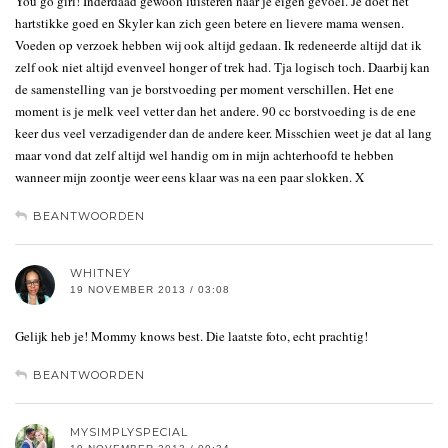
You go girl! Inderdaad gewoon luisteren naar je eigen gevoel. Je doet het
hartstikke goed en Skyler kan zich geen betere en lievere mama wensen.
Voeden op verzoek hebben wij ook altijd gedaan. Ik redeneerde altijd dat ik
zelf ook niet altijd evenveel honger of trek had. Tja logisch toch. Daarbij kan
de samenstelling van je borstvoeding per moment verschillen. Het ene
moment is je melk veel vetter dan het andere. 90 cc borstvoeding is de ene
keer dus veel verzadigender dan de andere keer. Misschien weet je dat al lang
maar vond dat zelf altijd wel handig om in mijn achterhoofd te hebben
wanneer mijn zoontje weer eens klaar was na een paar slokken. X
BEANTWOORDEN
WHITNEY
19 NOVEMBER 2013 / 03:08
Gelijk heb je! Mommy knows best. Die laatste foto, echt prachtig!
BEANTWOORDEN
MYSIMPLYSPECIAL