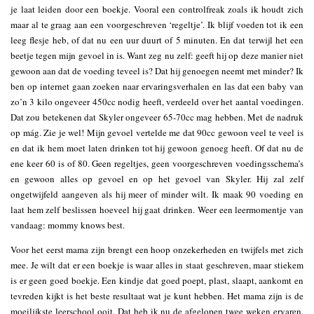
je laat leiden door een boekje. Vooral een controlfreak zoals ik houdt zich
maar al te graag aan een voorgeschreven ‘regeltje’. Ik blijf voeden tot ik een
leeg flesje heb, of dat nu een uur duurt of 5 minuten. En dat terwijl het een
beetje tegen mijn gevoel in is. Want zeg nu zelf: geeft hij op deze manier niet
gewoon aan dat de voeding teveel is? Dat hij genoegen neemt met minder? Ik
ben op internet gaan zoeken naar ervaringsverhalen en las dat een baby van
zo’n 3 kilo ongeveer 450cc nodig heeft, verdeeld over het aantal voedingen.
Dat zou betekenen dat Skyler ongeveer 65-70cc mag hebben. Met de nadruk
op mág. Zie je wel! Mijn gevoel vertelde me dat 90cc gewoon veel te veel is
en dat ik hem moet laten drinken tot hij gewoon genoeg heeft. Of dat nu de
ene keer 60 is of 80. Geen regeltjes, geen voorgeschreven voedingsschema’s
en gewoon alles op gevoel en op het gevoel van Skyler. Hij zal zelf
ongetwijfeld aangeven als hij meer of minder wilt. Ik maak 90 voeding en
laat hem zelf beslissen hoeveel hij gaat drinken. Weer een leermomentje van
vandaag: mommy knows best.
Voor het eerst mama zijn brengt een hoop onzekerheden en twijfels met zich
mee. Je wilt dat er een boekje is waar alles in staat geschreven, maar stiekem
is er geen goed boekje. Een kindje dat goed poept, plast, slaapt, aankomt en
tevreden kijkt is het beste resultaat wat je kunt hebben. Het mama zijn is de
moeilijkste leerschool ooit. Dat heb ik nu de afgelopen twee weken ervaren.