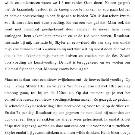
wilde en ondertussen waren we 1.5 uur verder. Geen doen! Na een gesprek
met de kraamhulp besloot ik de knoop door te hakken: ik zou gaan kolven
en hem de borstvoeding in een flesje aan te bieden. Wat ik dan tekort kwam,
zou ik aanvullen met kunstvoeding. En wat een rust gaf dat! Maar ook dat
werd niet helemaal goedgekeurd door anderen. Ik moest hem vaker
aanleggen, hem vaker laten proeven en er de tijd voor nemen. Resultaat:
frustratie bij mij, frustratie bij Skyler en een vriend die van slag was omdat
mijn kraamtranen eruit kwamen en hij niet wist wat hij moest doen. Sindsdien
doe ik het lekker op mijn manier: kolven en voeden met de fles. Zowel
borstvoeding als kunstvoeding. De rust is teruggekeerd en we voelen ons
allemaal fijner dan ooit. Mommy knows best. Again.
Maar nu is daar weer een nieuw twijfelmoment: de hoeveelheid voeding. Op
dag 1 kreeg Skyler 10cc en volgens ‘het boekje’ zou dit met 10cc per dag
omhoog gaan, tot hij op de 120cc zit. Op dat moment ga je met het
consultatiebureau een nieuw voedingsschema maken. Zo gezegd, zo gedaan.
Ik schotelde Skyler iedere dag 10cc meer voeding voor, tot ik op de 90cc zat.
En dat 7x per dag. Resultaat: op een gegeven moment deed hij meer dan een
uur over een flesje en raakten we allebei weer gefrustreerd. Ik omdat ik het
flesje niet leger zag worden en daar minstens een uur voor moest uittrekken;
Skyler omdat hij gewoon stiekem niet meer wilde drinken. Het is bizar hoe je