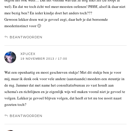
begon het ook weer… Dat het vreemd was dat ze nog niks zei (ze loopt al
wel). En dat we toch écht wel meer moesten oefenen! Pffffff, alsof ik daar niet
mee bezig ben? En ieder kindje doet het anders toch???
Gewoon lekker doen wat je gevoel zegt, daar heb je dat beroemde
moederinstinct voor 🙂
BEANTWOORDEN
XPUCEX
19 NOVEMBER 2013 / 17:00
Wat een openhartig en mooi geschreven stukje! Met dit stukje ben je voor
mij, maar ik denk ook voor vele andere (aanstaande) moeders een steuntje in
de rug. Jammer dat met name het consultatiebureau zo vast houdt aan
schema’s en richtlijnen en je eigenlijk wijs wil maken vooral niet je gevoel te
volgen. Lekker je gevoel blijven volgen, dat heeft er tot nu toe nooit naast
gezeten toch?
BEANTWOORDEN