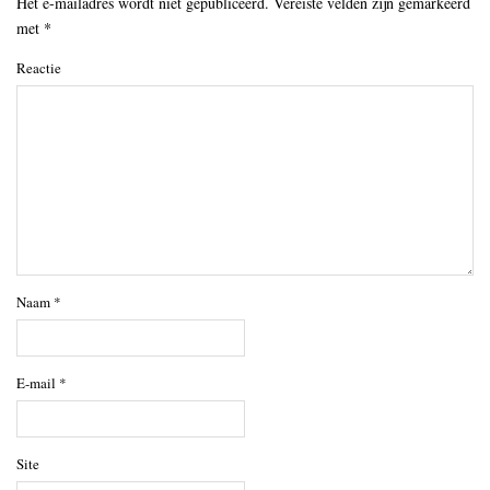
Het e-mailadres wordt niet gepubliceerd.
Vereiste velden zijn gemarkeerd
met
*
Reactie
Naam
*
E-mail
*
Site