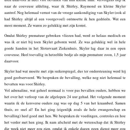
naar de couveuse afdeling, waar ik Shirley, Raymond en kleine Skyler
aantrof. Nog helemaal verrast van de vroege aankondiging van Skyler (ook al
had Shirley altijd al een voorgevoel) ontmoette ik hen gedrieën. Wat een
mooi moment. Ze waren zo gelukkig met zijn komst.
Omdat Shirley prematuur gebroken vliezen had, werd ze helaas medisch en
was ik er niet bij toen Skyler geboren werd. Ze was gelukkig wel in hele
goede handen in het Slotervaart Ziekenhuis. Skyler lag daar in een open
couveuse. Heel toevallig in hetzelfde bedje als mijn premature zoon, 1,5 jaar
daarvoor.
Skyler had wat moeite met zijn suikerspiegel, dus ter ondersteuning werd hij
goed geobserveerd. We bespraken de bevalling, welke nog niet helemaal te
bevatten was voor Shirley.
Vol adrenaline, wat geheel normaal is voor pas bevallen ouders, hebben we
het over het verloop van de afgelopen 24 uur gehad. Het volgende moment
waarin ik de kersverse ouders zag was op dag 5 van het kraambed. Samen
thuis, zo snel al! En het ging (eigenlijk zoals de hele zwangerschap en
bevalling) heel goed met hen. We bespraken de voedingen, controles en hoe
het verder met hen ging. Ik nam afscheid met de wetenschap dat ik Shirley
die week niet meer zou zien, omdat ik enkele dagen geen dienst meer zou