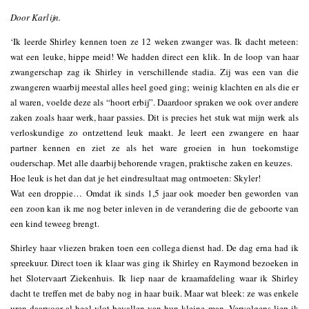
Door Karlijn.
‘Ik leerde Shirley kennen toen ze 12 weken zwanger was. Ik dacht meteen:
wat een leuke, hippe meid! We hadden direct een klik. In de loop van haar
zwangerschap zag ik Shirley in verschillende stadia. Zij was een van die
zwangeren waarbij meestal alles heel goed ging; weinig klachten en als die er
al waren, voelde deze als “hoort erbij”. Daardoor spraken we ook over andere
zaken zoals haar werk, haar passies. Dit is precies het stuk wat mijn werk als
verloskundige zo ontzettend leuk maakt. Je leert een zwangere en haar
partner kennen en ziet ze als het ware groeien in hun toekomstige
ouderschap. Met alle daarbij behorende vragen, praktische zaken en keuzes.
Hoe leuk is het dan dat je het eindresultaat mag ontmoeten: Skyler!
Wat een droppie… Omdat ik sinds 1,5 jaar ook moeder ben geworden van
een zoon kan ik me nog beter inleven in de verandering die de geboorte van
een kind teweeg brengt.
Shirley haar vliezen braken toen een collega dienst had. De dag erna had ik
spreekuur. Direct toen ik klaar was ging ik Shirley en Raymond bezoeken in
het Slotervaart Ziekenhuis. Ik liep naar de kraamafdeling waar ik Shirley
dacht te treffen met de baby nog in haar buik. Maar wat bleek: ze was enkele
uren daarvoor al heel vlot bevallen van hun kleine man. Vervolgens liep ik