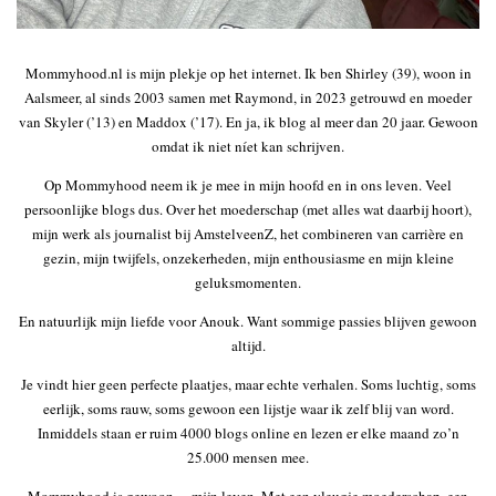
Mommyhood.nl is mijn plekje op het internet. Ik ben Shirley (39), woon in
Aalsmeer, al sinds 2003 samen met Raymond, in 2023 getrouwd en moeder
van Skyler (’13) en Maddox (’17). En ja, ik blog al meer dan 20 jaar. Gewoon
omdat ik niet níet kan schrijven.
Op Mommyhood neem ik je mee in mijn hoofd en in ons leven. Veel
persoonlijke blogs dus. Over het moederschap (met alles wat daarbij hoort),
mijn werk als journalist bij AmstelveenZ, het combineren van carrière en
gezin, mijn twijfels, onzekerheden, mijn enthousiasme en mijn kleine
geluksmomenten.
En natuurlijk mijn liefde voor Anouk. Want sommige passies blijven gewoon
altijd.
Je vindt hier geen perfecte plaatjes, maar echte verhalen. Soms luchtig, soms
eerlijk, soms rauw, soms gewoon een lijstje waar ik zelf blij van word.
Inmiddels staan er ruim 4000 blogs online en lezen er elke maand zo’n
25.000 mensen mee.
Mommyhood is gewoon… mijn leven. Met een vleugje moederschap, een