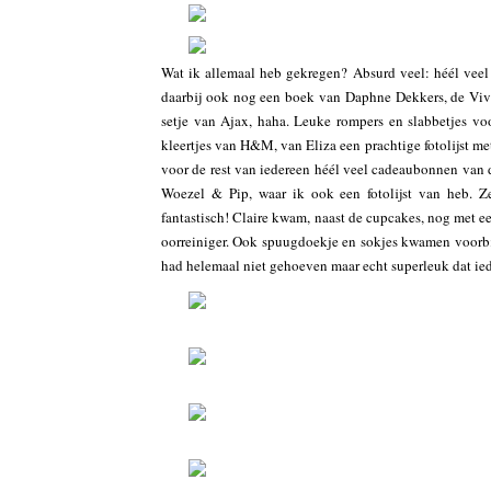
Wat ik allemaal heb gekregen? Absurd veel: héél veel 
daarbij ook nog een boek van Daphne Dekkers, de Vi
setje van Ajax, haha. Leuke rompers en slabbetjes v
kleertjes van H&M, van Eliza een prachtige fotolijst m
voor de rest van iedereen héél veel cadeaubonnen van
Woezel & Pip, waar ik ook een fotolijst van heb. Z
fantastisch! Claire kwam, naast de cupcakes, nog met ee
oorreiniger. Ook spuugdoekje en sokjes kwamen voorbij
had helemaal niet gehoeven maar echt superleuk dat ied