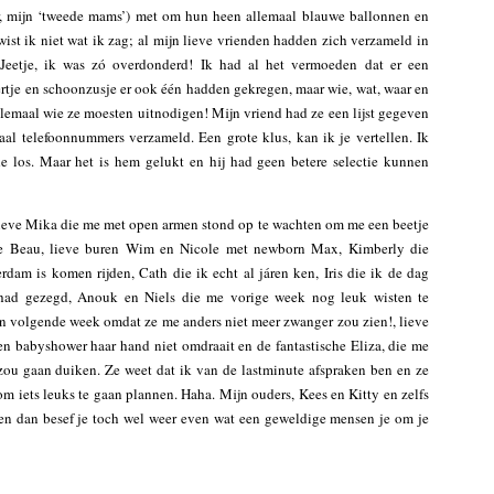
r, mijn ‘tweede mams’) met om hun heen allemaal blauwe ballonnen en
ist ik niet wat ik zag; al mijn lieve vrienden hadden zich verzameld in
eetje, ik was zó overdonderd! Ik had al het vermoeden dat er een
tje en schoonzusje er ook één hadden gekregen, maar wie, wat, waar en
lemaal wie ze moesten uitnodigen! Mijn vriend had ze een lijst gegeven
al telefoonnummers verzameld. Een grote klus, kan ik je vertellen. Ik
e los. Maar het is hem gelukt en hij had geen betere selectie kunnen
 Lieve Mika die me met open armen stond op te wachten om me een beetje
tje Beau, lieve buren Wim en Nicole met newborn Max, Kimberly die
dam is komen rijden, Cath die ik echt al járen ken, Iris die ik de dag
had gezegd, Anouk en Niels die me vorige week nog leuk wisten te
n volgende week omdat ze me anders niet meer zwanger zou zien!, lieve
n babyshower haar hand niet omdraait en de fantastische Eliza, die me
ou gaan duiken. Ze weet dat ik van de lastminute afspraken ben en ze
om iets leuks te gaan plannen. Haha. Mijn ouders, Kees en Kitty en zelfs
 en dan besef je toch wel weer even wat een geweldige mensen je om je