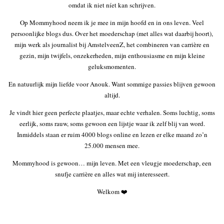
omdat ik niet níet kan schrijven.
Op Mommyhood neem ik je mee in mijn hoofd en in ons leven. Veel
persoonlijke blogs dus. Over het moederschap (met alles wat daarbij hoort),
mijn werk als journalist bij AmstelveenZ, het combineren van carrière en
gezin, mijn twijfels, onzekerheden, mijn enthousiasme en mijn kleine
geluksmomenten.
En natuurlijk mijn liefde voor Anouk. Want sommige passies blijven gewoon
altijd.
Je vindt hier geen perfecte plaatjes, maar echte verhalen. Soms luchtig, soms
eerlijk, soms rauw, soms gewoon een lijstje waar ik zelf blij van word.
Inmiddels staan er ruim 4000 blogs online en lezen er elke maand zo’n
25.000 mensen mee.
Mommyhood is gewoon… mijn leven. Met een vleugje moederschap, een
snufje carrière en alles wat mij interesseert.
Welkom ❤️