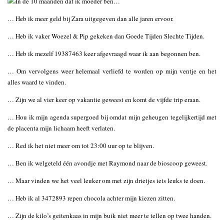
… Heb ik meer geld bij Zara uitgegeven dan alle jaren ervoor.
… Heb ik vaker Woezel & Pip gekeken dan Goede Tijden Slechte Tijden.
… Heb ik mezelf 19387463 keer afgevraagd waar ik aan begonnen ben.
… Om vervolgens weer helemaal verliefd te worden op mijn ventje en het
alles waard te vinden.
… Zijn we al vier keer op vakantie geweest en komt de vijfde trip eraan.
… Hou ik mijn agenda supergoed bij omdat mijn geheugen tegelijkertijd met
de placenta mijn lichaam heeft verlaten.
… Red ik het niet meer om tot 23:00 uur op te blijven.
… Ben ik welgeteld één avondje met Raymond naar de bioscoop geweest.
… Maar vinden we het veel leuker om met zijn drietjes iets leuks te doen.
… Heb ik al 3472893 repen chocola achter mijn kiezen zitten.
… Zijn de kilo’s geitenkaas in mijn buik niet meer te tellen op twee handen.