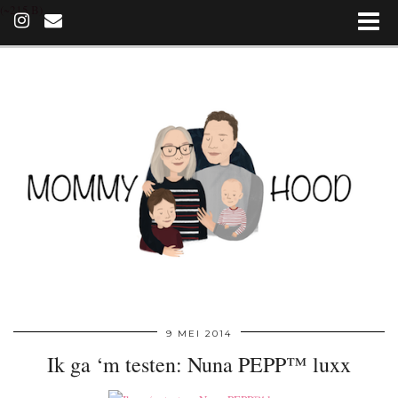
(~215 B)
9 MEI 2014
Ik ga ‘m testen: Nuna PEPP™ luxx