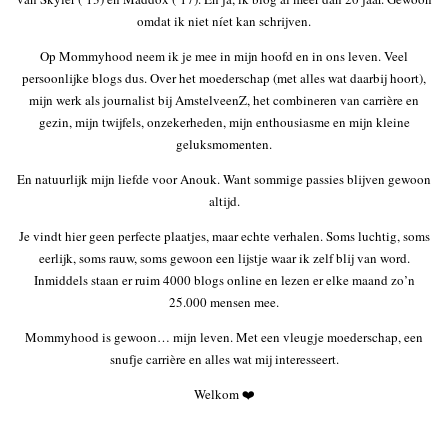
omdat ik niet níet kan schrijven.
Op Mommyhood neem ik je mee in mijn hoofd en in ons leven. Veel
persoonlijke blogs dus. Over het moederschap (met alles wat daarbij hoort),
mijn werk als journalist bij AmstelveenZ, het combineren van carrière en
gezin, mijn twijfels, onzekerheden, mijn enthousiasme en mijn kleine
geluksmomenten.
En natuurlijk mijn liefde voor Anouk. Want sommige passies blijven gewoon
altijd.
Je vindt hier geen perfecte plaatjes, maar echte verhalen. Soms luchtig, soms
eerlijk, soms rauw, soms gewoon een lijstje waar ik zelf blij van word.
Inmiddels staan er ruim 4000 blogs online en lezen er elke maand zo’n
25.000 mensen mee.
Mommyhood is gewoon… mijn leven. Met een vleugje moederschap, een
snufje carrière en alles wat mij interesseert.
Welkom ❤️