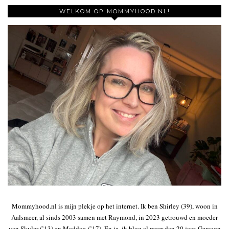
WELKOM OP MOMMYHOOD.NL!
Mommyhood.nl is mijn plekje op het internet. Ik ben Shirley (39), woon in
Aalsmeer, al sinds 2003 samen met Raymond, in 2023 getrouwd en moeder
van Skyler (’13) en Maddox (’17). En ja, ik blog al meer dan 20 jaar. Gewoon