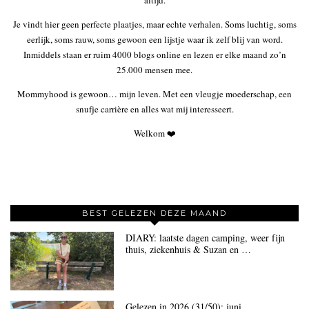
altijd.
Je vindt hier geen perfecte plaatjes, maar echte verhalen. Soms luchtig, soms
eerlijk, soms rauw, soms gewoon een lijstje waar ik zelf blij van word.
Inmiddels staan er ruim 4000 blogs online en lezen er elke maand zo’n
25.000 mensen mee.
Mommyhood is gewoon… mijn leven. Met een vleugje moederschap, een
snufje carrière en alles wat mij interesseert.
Welkom ❤️
BEST GELEZEN DEZE MAAND
DIARY: laatste dagen camping, weer fijn
thuis, ziekenhuis & Suzan en …
Gelezen in 2026 (31/50): juni