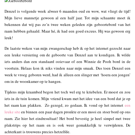
Denzel is volgende week alweer 6 maanden oud en wow, wat vliegt de tijd!
Mijn lieve mannetje gewoon al een half jaar. Tot mijn schaamte moet ik
bekennen dat wij pas zo’n twee weken geleden zijn geboortebord van het
raam hebben gehaald. Maar hé, ik had een goed excuus. Hij was gewoon erg
leuk!
De laatste weken van mijn zwangerschap heb ik op het internet gezocht naar
een leuke versiering om de geboorte van Denzel aan te kondigen. Ik wilde
iets anders dan een standaard ooievaar of een Winnie de Pooh bord in de
voortuin. Helaas kon ik niks vinden naar mijn smaak. Dus toen Denzel een
week te vroeg geboren werd, had ik alleen een slinger met ‘hoera een jongen’
om in de woonkamer op te hangen.
Tijdens mijn kraambed begon het toch wel erg te kriebelen. Er moest en zou
iets in de tuin komen. Mijn vriend kwam met het idee van een bord dat je op
het raam kan plakken. Zo gezegd, zo gedaan. Ik vond op het internet
een
leuke site
en binnen een paar dagen pronkte er een mooi en stoer bord op ons
raam. Zie hier het eindresultaat! Het bord bevestig je heel simpel met twee
plakstrips op het raam en is ook weer gemakkelijk te verwijderen. De
achterkant is trouwens precies hetzelfde.