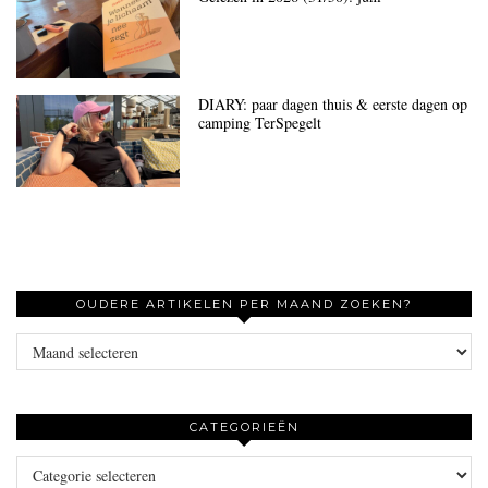
DIARY: paar dagen thuis & eerste dagen op
camping TerSpegelt
OUDERE ARTIKELEN PER MAAND ZOEKEN?
Oudere
artikelen
per
maand
CATEGORIEËN
zoeken?
Categorieën