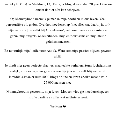
van Skyler (’13) en Maddox (’17). En ja, ik blog al meer dan 20 jaar. Gewoon
omdat ik niet níet kan schrijven.
Op Mommyhood neem ik je mee in mijn hoofd en in ons leven. Veel
persoonlijke blogs dus. Over het moederschap (met alles wat daarbij hoort),
mijn werk als journalist bij AmstelveenZ, het combineren van carrière en
gezin, mijn twijfels, onzekerheden, mijn enthousiasme en mijn kleine
geluksmomenten.
En natuurlijk mijn liefde voor Anouk. Want sommige passies blijven gewoon
altijd.
Je vindt hier geen perfecte plaatjes, maar echte verhalen. Soms luchtig, soms
eerlijk, soms rauw, soms gewoon een lijstje waar ik zelf blij van word.
Inmiddels staan er ruim 4000 blogs online en lezen er elke maand zo’n
25.000 mensen mee.
Mommyhood is gewoon… mijn leven. Met een vleugje moederschap, een
snufje carrière en alles wat mij interesseert.
Welkom ❤️