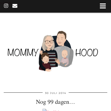
(~215 B)
30 JULI 2014
Nog 99 dagen…