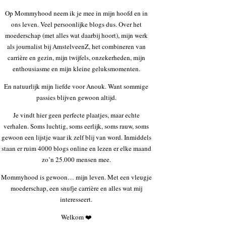
Op Mommyhood neem ik je mee in mijn hoofd en in
ons leven. Veel persoonlijke blogs dus. Over het
moederschap (met alles wat daarbij hoort), mijn werk
als journalist bij AmstelveenZ, het combineren van
carrière en gezin, mijn twijfels, onzekerheden, mijn
enthousiasme en mijn kleine geluksmomenten.
En natuurlijk mijn liefde voor Anouk. Want sommige
passies blijven gewoon altijd.
Je vindt hier geen perfecte plaatjes, maar echte
verhalen. Soms luchtig, soms eerlijk, soms rauw, soms
gewoon een lijstje waar ik zelf blij van word. Inmiddels
staan er ruim 4000 blogs online en lezen er elke maand
zo’n 25.000 mensen mee.
Mommyhood is gewoon… mijn leven. Met een vleugje
moederschap, een snufje carrière en alles wat mij
interesseert.
Welkom ❤️