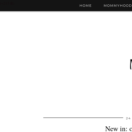
(~215 B)
HOME
MOMMYHOOD
24
New in: 