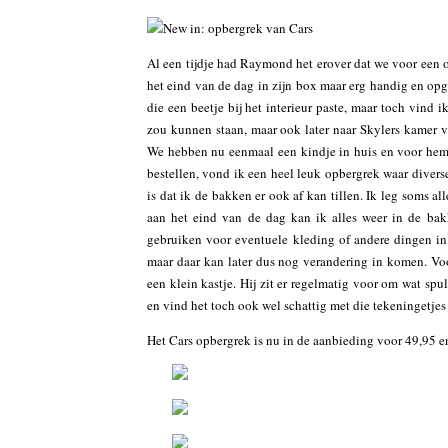
Al een tijdje had Raymond het erover dat we voor een o
het eind van de dag in zijn box maar erg handig en opg
die een beetje bij het interieur paste, maar toch vind 
zou kunnen staan, maar ook later naar Skylers kamer ve
We hebben nu eenmaal een kindje in huis en voor hem
bestellen, vond ik een heel leuk opbergrek waar divers
is dat ik de bakken er ook af kan tillen. Ik leg soms 
aan het eind van de dag kan ik alles weer in de bak
gebruiken voor eventuele kleding of andere dingen in
maar daar kan later dus nog verandering in komen. Voor
een klein kastje. Hij zit er regelmatig voor om wat spul
en vind het toch ook wel schattig met die tekeningetjes
Het Cars opbergrek is nu in de aanbieding voor 49,95 