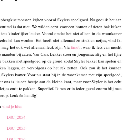
pbergkist moesten kijken voor al Skylers speelgoed. Nu gooi ik het aan
eruimd is dat niet. We wilden eerst voor een houten of rieten bak kijken
ik iets kinderlijker leuker. Vooral omdat het niet alleen in de woonkamer
rhuisd kan worden. Het hoeft niet allemaal zo strak en netjes, vind ik.
 mag het ook wel allemaal leuk zijn. Via
Emob
, waar ik iets van mocht
e manden bij zaten. Van Cars. Lekker stoer en jongensachtig en het fijne
alle bakken met speelgoed op de grond zodat Skyler lekker kan spelen en
ken leggen, en vervolgens op het rek zetten. Ook zou ik het kunnen
 Skylers kamer. Voor nu staat hij in de woonkamer met zijn speelgoed,
 ons is ‘ie een beetje aan de kleine kant, maar voor Skyler is het echt
letjes eruit te pakken. Superlief. Ik ben er in ieder geval enorm blij mee
 erop. Leuk én handig!
en
vind je hier.