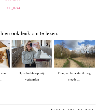
chien ook leuk om te lezen:
: een
Op solodate op mijn
Tien jaar later stel ik nog
n …
verjaardag
steeds …