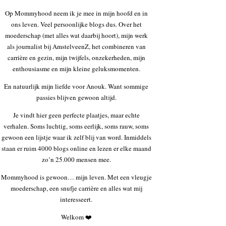
Op Mommyhood neem ik je mee in mijn hoofd en in
ons leven. Veel persoonlijke blogs dus. Over het
moederschap (met alles wat daarbij hoort), mijn werk
als journalist bij AmstelveenZ, het combineren van
carrière en gezin, mijn twijfels, onzekerheden, mijn
enthousiasme en mijn kleine geluksmomenten.
En natuurlijk mijn liefde voor Anouk. Want sommige
passies blijven gewoon altijd.
Je vindt hier geen perfecte plaatjes, maar echte
verhalen. Soms luchtig, soms eerlijk, soms rauw, soms
gewoon een lijstje waar ik zelf blij van word. Inmiddels
staan er ruim 4000 blogs online en lezen er elke maand
zo’n 25.000 mensen mee.
Mommyhood is gewoon… mijn leven. Met een vleugje
moederschap, een snufje carrière en alles wat mij
interesseert.
Welkom ❤️