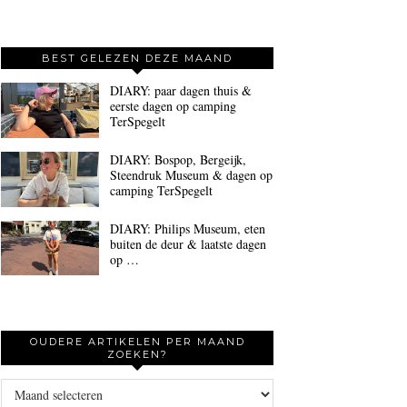
BEST GELEZEN DEZE MAAND
DIARY: paar dagen thuis &
eerste dagen op camping
TerSpegelt
DIARY: Bospop, Bergeijk,
Steendruk Museum & dagen op
camping TerSpegelt
DIARY: Philips Museum, eten
buiten de deur & laatste dagen
op …
OUDERE ARTIKELEN PER MAAND
ZOEKEN?
Oudere