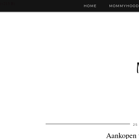
(~215 B)
HOME
MOMMYHOOD
25
Aankopen v