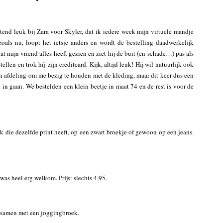
ttend leuk bij Zara voor Skyler, dat ik iedere week mijn virtuele mandje
oals nu, loopt het ietsje anders en wordt de bestelling daadwerkelijk
at mijn vriend alles heeft gezien en ziet hij de buit (en schade…) pas als
tellen en trok híj zijn creditcard. Kijk, altijd leuk! Hij wil natuurlijk ook
mijn afdeling om me bezig te houden met de kleding, maar dit keer dus een
in gaan. We bestelden een klein beetje in maat 74 en de rest is voor de
k die dezelfde print heeft, op een zwart broekje of gewoon op een jeans.
as heel erg welkom. Prijs: slechts 4,95.
m samen met een joggingbroek.