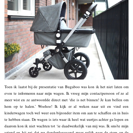
Toen ik laatst bij de presentatie van Bugaboo was kon ik het niet laten om
even te informeren naar mijn wagen. Ik vroeg mijn contactpersoon of ze al
meer wist en ze antwoordde direct met ‘die is net binnen! Je kan bellen om
hem op te halen.’ Woehoe! Ik kijk er al weken naar uit en vind een
kinderwagen toch wel weer een bijzonder item om aan te schaffen en in huis
te hebben staan. De wagen is iets waar ik heel wat uurtjes achter ga lopen en
daarom kon ik niet wachten tot ‘ie daadwerkelijk van mij was. Ik sms’te mijn
vriend en hij zei dat we donderdagavond maar gelijk naar de store op de