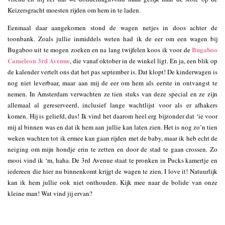
Keizersgracht moesten rijden om hem in te laden.
Eenmaal daar aangekomen stond de wagen netjes in doos achter de
toonbank. Zoals jullie inmiddels weten had ik de eer om een wagen bij
Bugaboo
Bugaboo uit te mogen zoeken en na lang twijfelen koos ik voor de
Cameleon 3rd Avenue
, die vanaf oktober in de winkel ligt. En ja, een blik op
de kalender vertelt ons dat het pas september is. Dat klopt! De kinderwagen is
nog niet leverbaar, maar aan mij de eer om hem als eerste in ontvangst te
nemen. In Amsterdam verwachten ze tien stuks van deze special en ze zijn
allemaal al gereserveerd, inclusief lange wachtlijst voor als er afhakers
komen. Hij is geliefd, dus! Ik vind het daarom heel erg bijzonder dat ‘ie voor
mij al binnen was en dat ik hem aan jullie kan laten zien. Het is nog zo’n tien
weken wachten tot ik ermee kan gaan rijden met de baby, maar ik heb echt de
neiging om mijn hondje erin te zetten en door de stad te gaan crossen. Zo
mooi vind ik ‘m, haha. De 3rd Avenue staat te pronken in Pucks kamertje en
iedereen die hier nu binnenkomt krijgt de wagen te zien. I love it! Natuurlijk
kan ik hem jullie ook niet onthouden. Kijk mee naar de bolide van onze
kleine man! Wat vind jij ervan?