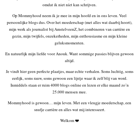
omdat ik niet níet kan schrijven.
Op Mommyhood neem ik je mee in mijn hoofd en in ons leven. Veel
persoonlijke blogs dus. Over het moederschap (met alles wat daarbij hoort),
mijn werk als journalist bij AmstelveenZ, het combineren van carrière en
gezin, mijn twijfels, onzekerheden, mijn enthousiasme en mijn kleine
geluksmomenten.
En natuurlijk mijn liefde voor Anouk. Want sommige passies blijven gewoon
altijd.
Je vindt hier geen perfecte plaatjes, maar echte verhalen. Soms luchtig, soms
eerlijk, soms rauw, soms gewoon een lijstje waar ik zelf blij van word.
Inmiddels staan er ruim 4000 blogs online en lezen er elke maand zo’n
25.000 mensen mee.
Mommyhood is gewoon… mijn leven. Met een vleugje moederschap, een
snufje carrière en alles wat mij interesseert.
Welkom ❤️