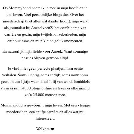
Op Mommyhood neem ik je mee in mijn hoofd en in
ons leven. Veel persoonlijke blogs dus. Over het
moederschap (met alles wat daarbij hoort), mijn werk
als journalist bij AmstelveenZ, het combineren van
carrière en gezin, mijn twijfels, onzekerheden, mijn
enthousiasme en mijn kleine geluksmomenten.
En natuurlijk mijn liefde voor Anouk. Want sommige
passies blijven gewoon altijd.
Je vindt hier geen perfecte plaatjes, maar echte
verhalen. Soms luchtig, soms eerlijk, soms rauw, soms
gewoon een lijstje waar ik zelf blij van word. Inmiddels
staan er ruim 4000 blogs online en lezen er elke maand
zo’n 25.000 mensen mee.
Mommyhood is gewoon… mijn leven. Met een vleugje
moederschap, een snufje carrière en alles wat mij
interesseert.
Welkom ❤️