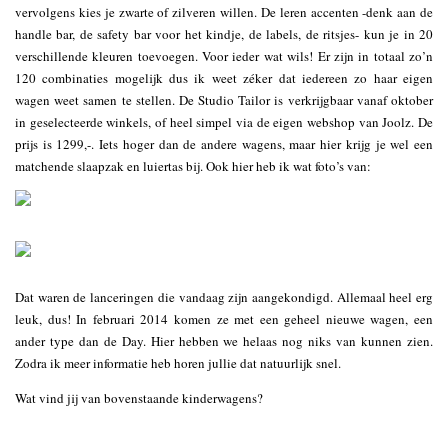
vervolgens kies je zwarte of zilveren willen. De leren accenten -denk aan de
handle bar, de safety bar voor het kindje, de labels, de ritsjes- kun je in 20
verschillende kleuren toevoegen. Voor ieder wat wils! Er zijn in totaal zo’n
120 combinaties mogelijk dus ik weet zéker dat iedereen zo haar eigen
wagen weet samen te stellen. De Studio Tailor is verkrijgbaar vanaf oktober
in geselecteerde winkels, of heel simpel via de eigen webshop van Joolz. De
prijs is 1299,-. Iets hoger dan de andere wagens, maar hier krijg je wel een
matchende slaapzak en luiertas bij. Ook hier heb ik wat foto’s van:
Dat waren de lanceringen die vandaag zijn aangekondigd. Allemaal heel erg
leuk, dus! In februari 2014 komen ze met een geheel nieuwe wagen, een
ander type dan de Day. Hier hebben we helaas nog niks van kunnen zien.
Zodra ik meer informatie heb horen jullie dat natuurlijk snel.
Wat vind jij van bovenstaande kinderwagens?