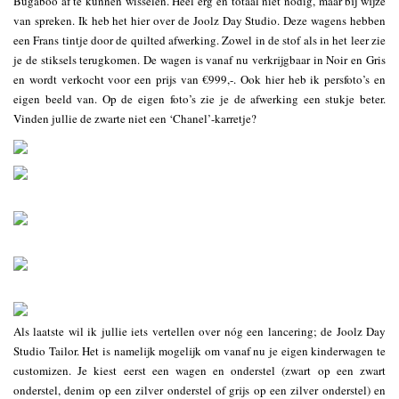
Bugaboo af te kunnen wisselen. Heel erg en totaal niet nodig, maar bij wijze
van spreken. Ik heb het hier over de Joolz Day Studio. Deze wagens hebben
een Frans tintje door de quilted afwerking. Zowel in de stof als in het leer zie
je de stiksels terugkomen. De wagen is vanaf nu verkrijgbaar in Noir en Gris
en wordt verkocht voor een prijs van €999,-. Ook hier heb ik persfoto’s en
eigen beeld van. Op de eigen foto’s zie je de afwerking een stukje beter.
Vinden jullie de zwarte niet een ‘Chanel’-karretje?
Als laatste wil ik jullie iets vertellen over nóg een lancering; de Joolz Day
Studio Tailor. Het is namelijk mogelijk om vanaf nu je eigen kinderwagen te
customizen. Je kiest eerst een wagen en onderstel (zwart op een zwart
onderstel, denim op een zilver onderstel of grijs op een zilver onderstel) en