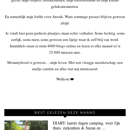
gezin, mijn twijfels, onzekerheden, mijn enthousiasme en mijn kleine
geluksmomenten.
En natuurlijk mijn liefde voor Anouk. Want sommige passies blijven gewoon
altijd.
Je vindt hier geen perfecte plaatjes, maar echte verhalen. Soms luchtig, soms
eerlijk, soms rauw, soms gewoon een lijstje waar ik zelf blij van word.
Inmiddels staan er ruim 4000 blogs online en lezen er elke maand zo’n
25.000 mensen mee.
Mommyhood is gewoon… mijn leven. Met een vleugje moederschap, een
snufje carrière en alles wat mij interesseert.
Welkom ❤️
BEST GELEZEN DEZE MAAND
DIARY: laatste dagen camping, weer fijn
thuis, ziekenhuis & Suzan en …