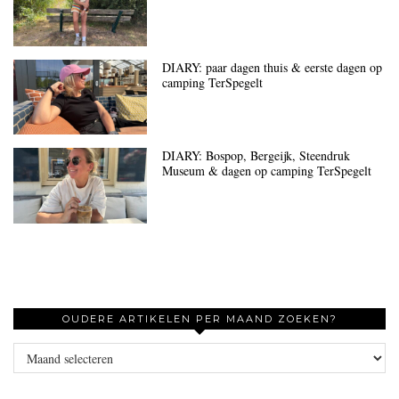
DIARY: paar dagen thuis & eerste dagen op
camping TerSpegelt
DIARY: Bospop, Bergeijk, Steendruk
Museum & dagen op camping TerSpegelt
OUDERE ARTIKELEN PER MAAND ZOEKEN?
Oudere
artikelen
per