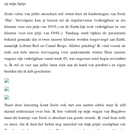
op mijn lijstje.
Zoals velen van jullie misschien wel weten heet de kinderwagen van Joolz
‘Day’. Vervolgens kun je kiezen uit de regular-versie (verkrijgbaar in zes
kleuren voor een prijs van €919,-) en de Earth-lijn (ook verkrijgbaar in vier
kleuren voor een prijs van €949,-). Vandaag werd tijdens de presentatie
bekend gemaakt dat er twee nieuwe kleuren worden toegevoegd aan Earth,
namelijk Lobster Red en Camel Beige. Allebei práchtig! Ik vind vooral de
rode een hele mooie toevoeging voor aankomende winter. Deze nieuwe
wagens zijn verkrijgbaar vanaf week 45, wat ongeveer rond begin november
is. Ik wil ze vast aan jullie laten zien aan de hand van persfoto’s en eigen
beelden die ik heb geschoten:
Naast deze lancering komt Joolz ook met een andere editie waar ik zelf
rázend enthousiast over ben. Ik ben verliefd op mijn wagen van Bugaboo
maar dit karretje van Joolz is absoluut een goede tweede. Ik vind hem zelfs
zo mooi, dat ik hem het liefste nog aanschaf om mijn grijze exemplaar van