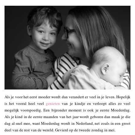
Als je voor het eerst moeder wordt dan verandert er veel in je leven. Hopelijk
is het vooral heel veel
genieten
van je kindje en verloopt alles zo veel
mogelijk voorspoedig. Een bijzonder moment is ook je eerste Moederdag.
Als je kind in de eerste maanden van het jaar wordt geboren dan maak je die
dag al snel mee, want Moederdag wordt in Nederland, net zoals in een groot
deel van de rest van de wereld. Gevierd op de tweede zondag in mei.