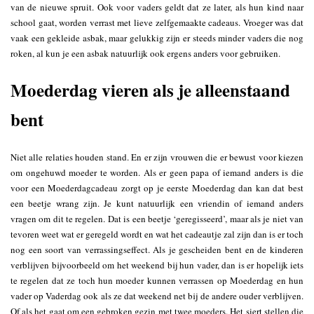
van de nieuwe spruit. Ook voor vaders geldt dat ze later, als hun kind naar
school gaat, worden verrast met lieve zelfgemaakte cadeaus. Vroeger was dat
vaak een gekleide asbak, maar gelukkig zijn er steeds minder vaders die nog
roken, al kun je een asbak natuurlijk ook ergens anders voor gebruiken.
Moederdag vieren als je alleenstaand
bent
Niet alle relaties houden stand. En er zijn vrouwen die er bewust voor kiezen
om ongehuwd moeder te worden. Als er geen papa of iemand anders is die
voor een Moederdagcadeau zorgt op je eerste Moederdag dan kan dat best
een beetje wrang zijn. Je kunt natuurlijk een vriendin of iemand anders
vragen om dit te regelen. Dat is een beetje ‘geregisseerd’, maar als je niet van
tevoren weet wat er geregeld wordt en wat het cadeautje zal zijn dan is er toch
nog een soort van verrassingseffect. Als je gescheiden bent en de kinderen
verblijven bijvoorbeeld om het weekend bij hun vader, dan is er hopelijk iets
te regelen dat ze toch hun moeder kunnen verrassen op Moederdag en hun
vader op Vaderdag ook als ze dat weekend net bij de andere ouder verblijven.
Of als het gaat om een gebroken gezin met twee moeders. Het siert stellen die