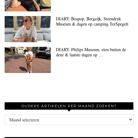
DIARY: Bospop, Bergeijk, Steendruk
Museum & dagen op camping TerSpegelt
DIARY: Philips Museum, eten buiten de
deur & laatste dagen op …
OUDERE ARTIKELEN PER MAAND ZOEKEN?
Oudere
artikelen
per
maand