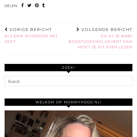
DELEN:
VORIGE BERICHT
VOLGENDE BERICHT
ALS ERIK SCHERDER HET
GA JIJ JE BABY
ZEGT…
BORSTVOEDING GEVEN? DAN
MOET JE DIT EVEN LEZEN
ZOEK!
WELKOM OP MOMMYHOOD.NL!