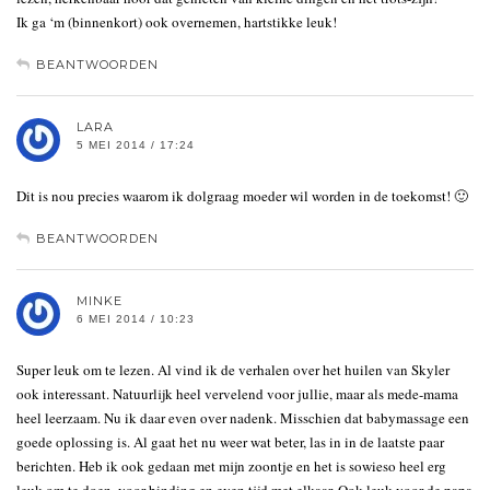
Ik ga ‘m (binnenkort) ook overnemen, hartstikke leuk!
BEANTWOORDEN
LARA
5 MEI 2014 / 17:24
Dit is nou precies waarom ik dolgraag moeder wil worden in de toekomst! 🙂
BEANTWOORDEN
MINKE
6 MEI 2014 / 10:23
Super leuk om te lezen. Al vind ik de verhalen over het huilen van Skyler
ook interessant. Natuurlijk heel vervelend voor jullie, maar als mede-mama
heel leerzaam. Nu ik daar even over nadenk. Misschien dat babymassage een
goede oplossing is. Al gaat het nu weer wat beter, las in in de laatste paar
berichten. Heb ik ook gedaan met mijn zoontje en het is sowieso heel erg
leuk om te doen, voor binding en even tijd met elkaar. Ook leuk voor de papa