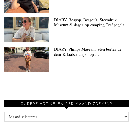
DIARY: Bospop, Bergeijk, Steendruk
Museum & dagen op camping TerSpegelt
DIARY: Philips Museum, eten buiten de
deur & laatste dagen op …
OUDERE ARTIKELEN PER MAAND ZOEKEN?
Oudere
artikelen
per