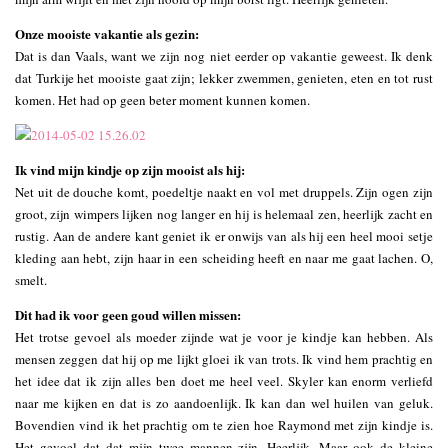
Onze mooiste vakantie als gezin:
Dat is dan Vaals, want we zijn nog niet eerder op vakantie geweest. Ik denk
dat Turkije het mooiste gaat zijn; lekker zwemmen, genieten, eten en tot rust
komen. Het had op geen beter moment kunnen komen.
Ik vind mijn kindje op zijn mooist als hij:
Net uit de douche komt, poedeltje naakt en vol met druppels. Zijn ogen zijn
groot, zijn wimpers lijken nog langer en hij is helemaal zen, heerlijk zacht en
rustig. Aan de andere kant geniet ik er onwijs van als hij een heel mooi setje
kleding aan hebt, zijn haar in een scheiding heeft en naar me gaat lachen. O,
smelt.
Dit had ik voor geen goud willen missen:
Het trotse gevoel als moeder zijnde wat je voor je kindje kan hebben. Als
mensen zeggen dat hij op me lijkt gloei ik van trots. Ik vind hem prachtig en
het idee dat ik zijn alles ben doet me heel veel. Skyler kan enorm verliefd
naar me kijken en dat is zo aandoenlijk. Ik kan dan wel huilen van geluk.
Bovendien vind ik het prachtig om te zien hoe Raymond met zijn kindje is.
Het gevoel dat dat mijn twee mannen zijn. Heerlijk. Maar ook de kleine