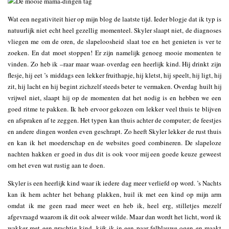
Wat een negativiteit hier op mijn blog de laatste tijd. Ieder blogje dat ik typ is
natuurlijk niet echt heel gezellig momenteel. Skyler slaapt niet, de diagnoses
vliegen me om de oren, de slapeloosheid slaat toe en het genieten is ver te
zoeken. En dat moet stoppen! Er zijn namelijk genoeg mooie momenten te
vinden. Zo heb ik –raar maar waar- overdag een heerlijk kind. Hij drinkt zijn
flesje, hij eet ’s middags een lekker fruithapje, hij kletst, hij speelt, hij ligt, hij
zit, hij lacht en hij begint zichzelf steeds beter te vermaken. Overdag huilt hij
vrijwel niet, slaapt hij op de momenten dat het nodig is en hebben we een
goed ritme te pakken. Ik heb ervoor gekozen om lekker veel thuis te blijven
en afspraken af te zeggen. Het typen kan thuis achter de computer; de feestjes
en andere dingen worden even geschrapt. Zo heeft Skyler lekker de rust thuis
en kan ik het moederschap en de websites goed combineren. De slapeloze
nachten hakken er goed in dus dit is ook voor mij een goede keuze geweest
om het even wat rustig aan te doen.
Skyler is een heerlijk kind waar ik iedere dag meer verliefd op word. ’s Nachts
kan ik hem achter het behang plakken, huil ik met een kind op mijn arm
omdat ik me geen raad meer weet en heb ik, heel erg, stilletjes mezelf
afgevraagd waarom ik dit ook alweer wilde. Maar dan wordt het licht, word ik
wakker met een prachtig kind, kijk ik in een paar felblauwe ogen en maakt