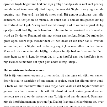
opzet en hij de begintune herkent, zijn gretige handjes als ik niet snel genoeg
met de lepel kom voor zijn fruithapje, die keer dat Skyler mee ging naar de
opening van Forever21 en hij de show stal. Hij genoot zichtbaar van alle
aandacht, de lichtjes en de muziek. De keren dat ik hem de fles geef en dat hij
me verliefd aan kijkt. Als hij naast me zit terwijl ik zit te werken of juist als hij
op zijn speelkleed ligt en ik hem hoor kletsen. In het weekend als ik wakker
word en Skyler en Raymond zijn met elkaar aan het knuffelen. De stralende,
grote ogen zodra mijn moeder hem uit bed haalt en die keer dat ik over de
kermis liep en ik Skyler vol verbazing zag kijken naar alles om hem heen.
Maar ook de momenten dat hij ligt te slapen in zijn bed en ik zo een half uur
naast hem sta te kijken, de keren dat hij zijn knuffel aan het knuffelen is en
zijn kwijlende mondje dat open gaat zodra ik zeg ‘kusje’.
Het mooiste om te doen samen:
Het is fijn om samen ergens te zitten zodat hij zijn ogen uit kijkt, om samen
door de stad te wandelen of om samen te spelen, maar het allermooiste vond
ik toch wel het zwemavontuur. Ons tripje naar Vaals en dat Skyler zichtbaar
genoot van het zwembad. Ik wil dit absoluut veel vaker gaan doen en
verheug me nu al op de vakantie naar Turkije eind van de maand. Daarnaast
zijn de knuffelmomenten gewoon fijn. Dat hij ’s avonds lekker bij me zit, over
mijn arm wrijft en met zijn hoofd op mijn borst ligt. Heerlijk genieten.