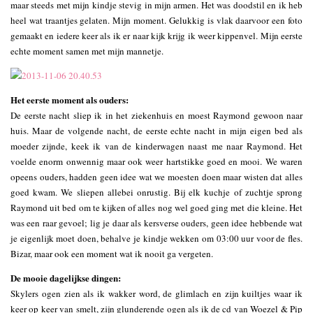
maar steeds met mijn kindje stevig in mijn armen. Het was doodstil en ik heb
heel wat traantjes gelaten. Mijn moment. Gelukkig is vlak daarvoor een foto
gemaakt en iedere keer als ik er naar kijk krijg ik weer kippenvel. Mijn eerste
echte moment samen met mijn mannetje.
Het eerste moment als ouders:
De eerste nacht sliep ik in het ziekenhuis en moest Raymond gewoon naar
huis. Maar de volgende nacht, de eerste echte nacht in mijn eigen bed als
moeder zijnde, keek ik van de kinderwagen naast me naar Raymond. Het
voelde enorm onwennig maar ook weer hartstikke goed en mooi. We waren
opeens ouders, hadden geen idee wat we moesten doen maar wisten dat alles
goed kwam. We sliepen allebei onrustig. Bij elk kuchje of zuchtje sprong
Raymond uit bed om te kijken of alles nog wel goed ging met die kleine. Het
was een raar gevoel; lig je daar als kersverse ouders, geen idee hebbende wat
je eigenlijk moet doen, behalve je kindje wekken om 03:00 uur voor de fles.
Bizar, maar ook een moment wat ik nooit ga vergeten.
De mooie dagelijkse dingen:
Skylers ogen zien als ik wakker word, de glimlach en zijn kuiltjes waar ik
keer op keer van smelt, zijn glunderende ogen als ik de cd van Woezel & Pip