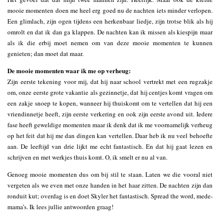
mooie momenten doen me heel erg goed nu de nachten iets minder verlopen.
Een glimlach, zijn ogen tijdens een herkenbaar liedje, zijn trotse blik als hij
omrolt en dat ik dan ga klappen. De nachten kan ik missen als kiespijn maar
als ik die erbij moet nemen om van deze mooie momenten te kunnen
genieten; dan moet dat maar.
De mooie momenten waar ik me op verheug:
Zijn eerste tekening voor mij, dat hij naar school vertrekt met een rugzakje
om, onze eerste grote vakantie als gezinnetje, dat hij centjes komt vragen om
een zakje snoep te kopen, wanneer hij thuiskomt om te vertellen dat hij een
vriendinnetje heeft, zijn eerste verkering en ook zijn eerste avond uit. Iedere
fase heeft geweldige momenten maar ik denk dat ik me voornamelijk verheug
op het feit dat hij me dan dingen kan vertellen. Daar heb ik nu veel behoefte
aan. De leeftijd van drie lijkt me echt fantastisch. En dat hij gaat lezen en
schrijven en met werkjes thuis komt. O, ik smelt er nu al van.
Genoeg mooie momenten dus om bij stil te staan. Laten we die vooral niet
vergeten als we even met onze handen in het haar zitten. De nachten zijn dan
ronduit kut; overdag is en doet Skyler het fantastisch. Spread the word, mede-
mama’s. Ik lees jullie antwoorden graag!