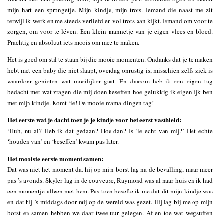
mijn hart een sprongetje. Mijn kindje, mijn trots. Iemand die naast me zit
terwijl ik werk en me steeds verliefd en vol trots aan kijkt. Iemand om voor te
zorgen, om voor te léven. Een klein mannetje van je eigen vlees en bloed.
Prachtig en absoluut iets moois om mee te maken.
Het is goed om stil te staan bij die mooie momenten. Ondanks dat je te maken
hebt met een baby die niet slaapt, overdag onrustig is, misschien zelfs ziek is
waardoor genieten wat moeilijker gaat. En daarom heb ik een eigen tag
bedacht met wat vragen die mij doen beseffen hoe gelukkig ik eigenlijk ben
met mijn kindje. Komt ‘ie! De mooie mama-dingen tag!
Het eerste wat je dacht toen je je kindje voor het eerst vasthield:
‘Huh, nu al? Heb ik dat gedaan? Hoe dan? Is ‘ie echt van mij?’ Het echte
‘houden van’ en ‘beseffen’ kwam pas later.
Het mooiste eerste moment samen:
Dat was niet het moment dat hij op mijn borst lag na de bevalling, maar meer
pas ’s avonds. Skyler lag in de couveuse, Raymond was al naar huis en ik had
een momentje alleen met hem. Pas toen besefte ik me dat dit mijn kindje was
en dat hij ’s middags door mij op de wereld was gezet. Hij lag bij me op mijn
borst en samen hebben we daar twee uur gelegen. Af en toe wat wegsuffen