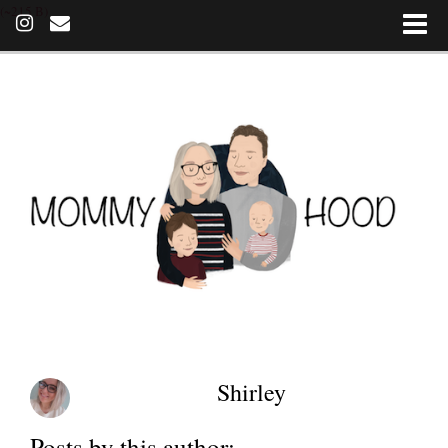
(~215 B)
Shirley
Posts by this author: