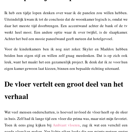
Ik heb een tijdje lopen denken over waar ik de panelen zou willen hebben.
Uiteindelijk kwam ik tot de conclusie dat de woonkamer logisch is, omdat we
daar het meeste tijd doorbrengen. Een accentwand achter de bank of de tv
werkt heel mooi. Een andere optie waar ik over twijfel, is de slaapkamer.
Achter het bed een mooie paneelwand geeft meteen dat hotelgevoel.
Voor de kinderkamers ben ik nog niet zeker. Skyler en Maddox hebben
beiden hun eigen stijl en willen zelf graag meedenken. Dat is op zich ook
leuk, want het maakt het een gezamenlijk project. Ik denk dat ik ze voor hun
eigen kamer gewoon laat kiezen, binnen een bepaalde richting uiteraard.
De vloer vertelt een groot deel van het
verhaal
Wat veel mensen onderschatten, is hoeveel invloed de vloer heeft op de sfeer
in huis. Zelf had ik lange tijd een vloer die prima was, maar niet mijn favoriet.
Toen ik eens ging kijken bij
Ambiant vloeren
, zag ik wat een verschil een
goede vloer kan maken. Van lichte eiken looks die een ruimte meteen groter