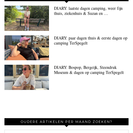
DIARY: laatste dagen camping, weer fijn
thuis, ziekenhuis & Suzan en …
DIARY: paar dagen thuis & eerste dagen op
camping TerSpegelt
DIARY: Bospop, Bergeijk, Steendruk
Museum & dagen op camping TerSpegelt
OUDERE ARTIKELEN PER MAAND ZOEKEN?
Oudere