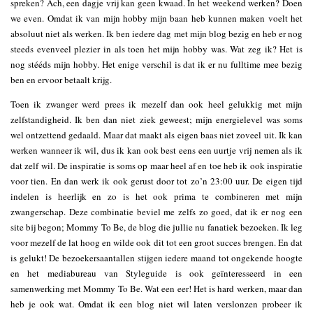
spreken? Ach, een dagje vrij kan geen kwaad. In het weekend werken? Doen
we even. Omdat ik van mijn hobby mijn baan heb kunnen maken voelt het
absoluut niet als werken. Ik ben iedere dag met mijn blog bezig en heb er nog
steeds evenveel plezier in als toen het mijn hobby was. Wat zeg ik? Het is
nog stééds mijn hobby. Het enige verschil is dat ik er nu fulltime mee bezig
ben en ervoor betaalt krijg.
Toen ik zwanger werd prees ik mezelf dan ook heel gelukkig met mijn
zelfstandigheid. Ik ben dan niet ziek geweest; mijn energielevel was soms
wel ontzettend gedaald. Maar dat maakt als eigen baas niet zoveel uit. Ik kan
werken wanneer ik wil, dus ik kan ook best eens een uurtje vrij nemen als ik
dat zelf wil. De inspiratie is soms op maar heel af en toe heb ik ook inspiratie
voor tien. En dan werk ik ook gerust door tot zo’n 23:00 uur. De eigen tijd
indelen is heerlijk en zo is het ook prima te combineren met mijn
zwangerschap. Deze combinatie beviel me zelfs zo goed, dat ik er nog een
site bij begon; Mommy To Be, de blog die jullie nu fanatiek bezoeken. Ik leg
voor mezelf de lat hoog en wilde ook dit tot een groot succes brengen. En dat
is gelukt! De bezoekersaantallen stijgen iedere maand tot ongekende hoogte
en het mediabureau van Styleguide is ook geïnteresseerd in een
samenwerking met Mommy To Be. Wat een eer! Het is hard werken, maar dan
heb je ook wat. Omdat ik een blog niet wil laten verslonzen probeer ik