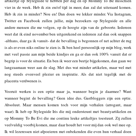
artikeltje op Styleguide te hebben per dag en op Mommy To Be misschien
vier in de week. Heb ik zin en/of tijd in meer, dan zal dat uiteraard komen.
Heb ik zin in minder? Nou en! Dan doen we lekker minder. Via Instagram,
Twitter en Facebook zullen jullie, mijn bezoekers op Styleguide en alle
andere mensen die me volgen, op de hoogte zijn van de geboorte. Iedereen
weet dat ik eind november ben uitgerekend en iedereen zal dan ook snappen
-althans, daar ga ik vanuit- dat de bevalling is begonnen of net achter de rug
is als er even niks online te zien is. Ik ben heel persoonlijk op mijn blog, werk
met veel passie aan mijn beide kindjes en ga er dan ook 100% vanuit dat er
begrip is voor de situatie. En ben ik weer een beetje bijgekomen, dan gaan we
langzaamaan weer aan de slag. Met dus wat minder artikelen, maar wel met
nog steeds evenveel plezier en inspiratie. Als dat niet tegelijk met de
placenta verdwenen is.
Vooruit werken is een optie maar ja, wanneer begin je daarmee? Want
wanneer begint de bevalling? Geen idee dus. Gastbloggers zijn een optie.
Absoluut. Maar mensen komen toch voor mijn verhalen (arrogant, maar
waar). Ik heb op Styleguide Iris die mij ondersteunt met beautyartikelen en
op Mommy To Be Evi die me continu leuke artikeltjes toestuurt. Zij zullen
veelvuldig voorbij komen, maar daar houdt het voor mij dan ook wel mee op.
Ik wil lezeressen niet afpoeieren met onbekenden die even hun verhaal doen