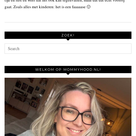
gaat. Zoals alles met kinderen: het is een faaaaase 🙂
ZOEK!
WELKOM OP MOMMYHOOD.NL!