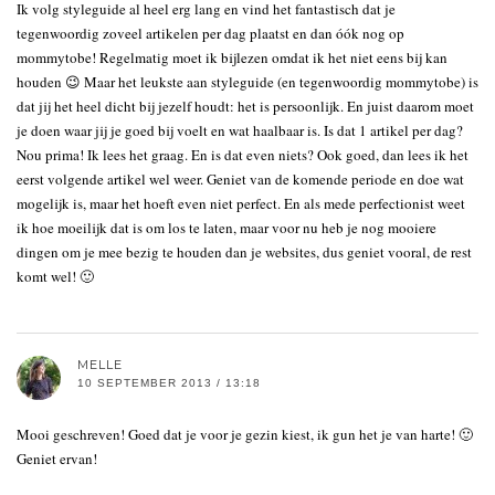
Ik volg styleguide al heel erg lang en vind het fantastisch dat je
tegenwoordig zoveel artikelen per dag plaatst en dan óók nog op
mommytobe! Regelmatig moet ik bijlezen omdat ik het niet eens bij kan
houden 😉 Maar het leukste aan styleguide (en tegenwoordig mommytobe) is
dat jij het heel dicht bij jezelf houdt: het is persoonlijk. En juist daarom moet
je doen waar jij je goed bij voelt en wat haalbaar is. Is dat 1 artikel per dag?
Nou prima! Ik lees het graag. En is dat even niets? Ook goed, dan lees ik het
eerst volgende artikel wel weer. Geniet van de komende periode en doe wat
mogelijk is, maar het hoeft even niet perfect. En als mede perfectionist weet
ik hoe moeilijk dat is om los te laten, maar voor nu heb je nog mooiere
dingen om je mee bezig te houden dan je websites, dus geniet vooral, de rest
komt wel! 🙂
MELLE
10 SEPTEMBER 2013 / 13:18
Mooi geschreven! Goed dat je voor je gezin kiest, ik gun het je van harte! 🙂
Geniet ervan!