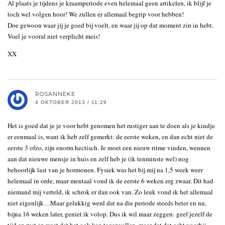
Al plaats je tijdens je kraamperiode even helemaal geen artikelen, ik blijf je
toch wel volgen hoor! We zullen er allemaal begrip voor hebben!
Doe gewoon waar jij je goed bij voelt, en waar jij op dat moment zin in hebt.
Voel je vooral niet verplicht meis!
XX
ROSANNEKE
4 OKTOBER 2013 / 11:29
Het is goed dat je je voor hebt genomen het rustiger aan te doen als je kindje
er eenmaal is, want ik heb zelf gemerkt: de eerste weken, en dan echt niet de
eerste 3 ofzo, zijn enorm hectisch. Je moet een nieuw ritme vinden, wennen
aan dat nieuwe mensje in huis en zelf heb je (ik tenminste wel) nog
behoorlijk last van je hormonen. Fysiek was het bij mij na 1,5 week weer
helemaal in orde, maar mentaal vond ik de eerste 6 weken erg zwaar. Dit had
niemand mij verteld, ik schrok er dan ook van. Zo leuk vond ik het allemaal
niet eigenlijk…Maar gelukkig werd dat na die periode steeds beter en nu,
bijna 16 weken later, geniet ik volop. Dus ik wil maar zeggen: geef jezelf de
tijd en rust en weet dat het ook kan tegenvallen, maar dat dat echt voorbij