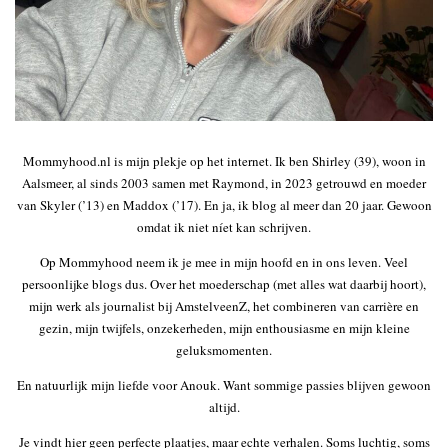
Mommyhood.nl is mijn plekje op het internet. Ik ben Shirley (39), woon in
Aalsmeer, al sinds 2003 samen met Raymond, in 2023 getrouwd en moeder
van Skyler (’13) en Maddox (’17). En ja, ik blog al meer dan 20 jaar. Gewoon
omdat ik niet níet kan schrijven.
Op Mommyhood neem ik je mee in mijn hoofd en in ons leven. Veel
persoonlijke blogs dus. Over het moederschap (met alles wat daarbij hoort),
mijn werk als journalist bij AmstelveenZ, het combineren van carrière en
gezin, mijn twijfels, onzekerheden, mijn enthousiasme en mijn kleine
geluksmomenten.
En natuurlijk mijn liefde voor Anouk. Want sommige passies blijven gewoon
altijd.
Je vindt hier geen perfecte plaatjes, maar echte verhalen. Soms luchtig, soms