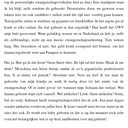
(op de persoonlijke zwangerschapsverhalen hier na dan). Een standpunt waar
ik bij blijf, zelfs rondom de geboorte. Presentaties doen we gewoon even
lekker niet en ook outfitfoto’s zullen rond die tijd niet voorbij gaan komen.
Tenzij jullie zitten te wachten op pyjama’s en huiskloffies. In het ergste geval
komt er niks online. En wat gebeurt er dan eigenlijk? Dan heeft het UWV
mijn butt gecovered. Want gelukkig wonen we in Nederland en heb je, zelfs
als zelfstandige, recht op een mooie zwangerschapsuitkering. Tien weken
lang. Dus bezoekers of niet; het geld komt evengoed wel binnen, om het
daarna regelrecht weer aan Pampers te doneren.
Dus ja. Hoe ga ik dat doen? Geen flauw idee. De tijd zal het leren. Maak ik me
druk? Misschien een klein beetje omdat ik zo’n gigantische perfectionist
ben. Is er reden tot paniek? Absoluut niet. Voor nu leef ik toe naar de
geboorte van mijn kindje en werk ik rustig door tot het einde van de
zwangerschap. Of in ieder geval: tot wanneer mijn lichaam dat toelaat. Wat
daarna gebeurt wijst zich vanzelf. Wel artikelen? Leuk. Geen artikelen? Sorry,
but no sorry. Iedereen heeft zwangerschapsverlof dus ik ook. Een paar dagen
zonder artikelen overleven jullie best. Ik kom vanzelf weer boven water en de
sites dus ook. Er wordt een baby geboren en dat is op dat moment toch écht
even het belangrijkste wat er op deze aardbodem voor mij gebeurt!