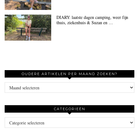
DIARY: laatste dagen camping, weer fijn
thuis, ziekenhuis & Suzan en …
OUDERE ARTIKELEN PER MAAND ZOEKEN?
Oudere
artikelen
per
maand
CATEGORIEËN
zoeken?
Categorieën