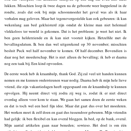
lukken. Misschien loop ik twee dagen na de geboorte weer huppelend in de
rondte, zoals dat ook bij mijn schoonmoeder het geval was als ik haar
verhalen mag geloven. Maar het tegenovergestelde kan ook gebeuren: ik kan
wekenlang aan bed gekluisterd zijn omdat de kleine man niet helemaal
vlekkeloos ter wereld is gekomen. Dat is het probleem: je weet het niet. Ik
ben geen helderziende en ik kan niet vooruit kijken. Hetzelfde met de
bevallingsdatum. Ik ben dan wel uitgerekend op 30 november; misschien
besluit Puck wel half november te komen. Of half december. Bovendien is
daar nog het moederschap. Het is niet alleen de bevalling; ik heb er daarna
nog een taak bij. Een kind opvoeden.
De eerste week heb ik kraamhulp, thank God. Zij zal veel uit handen kunnen
nemen en me kunnen ondersteunen waar nodig. Daarna heb ik mijn hele lieve
vriend, die zijn vakantiedagen heeft opgespaard om de kraamhulp te kunnen
opvolgen. Hij neemt direct vrij zodra zij weg is, zodat ik er niet direct
overdag alleen voor kom te staan. We gaan het samen doen de eerste weken
en dat is toch wel een heel fijn idee. Maar dat gaat dus over het moederen.
Het werken moet ik zelf doen en gaat dus tussendoor gebeuren. Mijn vriendin
had gelijk: ik ben flexibel en kan overal bloggen. In bed, op de bank, overal.
Mijn aantal artikelen gaan naar beneden; sowieso. Het doel is om één