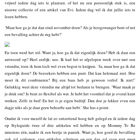
vrijwel iedere dag iets te plaatsen. of het nu een persoonlijk stuk is, een
nieuwe collectie of een artikel van Evi. Iedere dag wil ik dat jullie iets te
lezen hebben.
‘Maar hoe ga je dat dan eind november doen? Als je hoogzwanger bent of net
een bevalling achter de rug hebt?’
En toen werd het stil. Want ja, hoe ga ik dat eigenlijk doen? Heb ik daar een
antwoord op? Heel eerlijk: nee. Ik had het er afgelopen week over met een
vriendin, toen ik hem toch wel even begon te knijpen. ‘Ja, maar hoe ga ik dat
eigenlijk doen? De bezoekers hebben een punt. Dat kan helemaal niet. Hoe
moet ik dit combineren? Bij een baas heb je gewoon verlof. Ik niet!’
Gelukkig weet deze vriendin me altijd tot bedaren te brengen. ‘Waar maak je
je druk om? Je bent zo flexibel als wat. Je hebt het voordeel dat je overal kunt
werken. Zelfs in bed! En het is je eigen bedrijf. Dan doe je lekker even een
dagje niks als je daar geen behoefte aan hebt.’ She has a point.
Omdat ik voor mezelf de lat zo ontzettend hoog heb gelegd en ik iedere dag
op Styleguide twee of drie artikelen wil hebben en op Mommy To Be
minstens één, raakte ik een beetje in paniek. Want ja, hoe goed de bevalling
ook zal verlopen; vier artikelen schrijven op een dag zal even niet meer