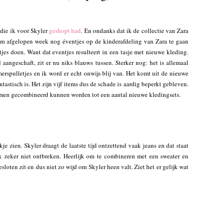
 die ik voor Skyler
geshopt had
. En ondanks dat ik de collectie van Zara
om afgelopen week nog éventjes op de kinderafdeling van Zara te gaan
tjes doen. Want dat eventjes resulteert in een tasje met nieuwe kleding.
 aangeschaft, zit er nu niks blauws tussen. Sterker nog: het is allemaal
omerspulletjes en ik word er echt onwijs blij van. Het komt uit de nieuwe
antastisch is. Het zijn vijf items dus de schade is aardig beperkt gebleven.
e samen gecombineerd kunnen worden tot een aantal nieuwe kledingsets.
ekje zien. Skyler draagt de laatste tijd ontzettend vaak jeans en dat staat
k zeker niet ontbreken. Heerlijk om te combineren met een sweater en
loten zit en dus niet zo wijd om Skyler heen valt. Ziet het er gelijk wat