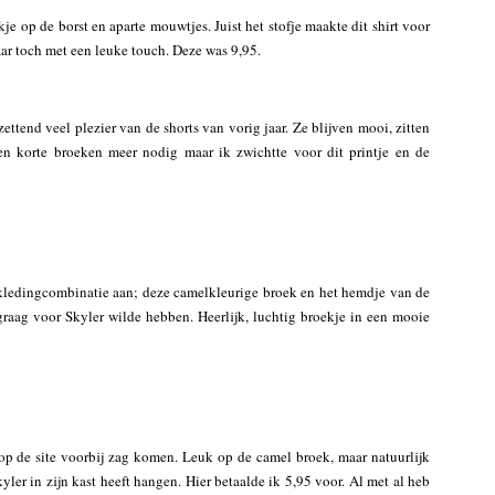
je op de borst en aparte mouwtjes. Juist het stofje maakte dit shirt voor
aar toch met een leuke touch. Deze was 9,95.
zettend veel plezier van de shorts van vorig jaar. Ze blijven mooi, zitten
n korte broeken meer nodig maar ik zwichtte voor dit printje en de
kledingcombinatie aan; deze camelkleurige broek en het hemdje van de
t graag voor Skyler wilde hebben. Heerlijk, luchtig broekje in een mooie
 op de site voorbij zag komen. Leuk op de camel broek, maar natuurlijk
kyler in zijn kast heeft hangen. Hier betaalde ik 5,95 voor. Al met al heb