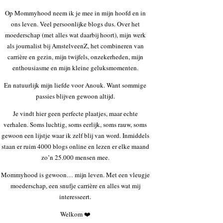
Op Mommyhood neem ik je mee in mijn hoofd en in
ons leven. Veel persoonlijke blogs dus. Over het
moederschap (met alles wat daarbij hoort), mijn werk
als journalist bij AmstelveenZ, het combineren van
carrière en gezin, mijn twijfels, onzekerheden, mijn
enthousiasme en mijn kleine geluksmomenten.
En natuurlijk mijn liefde voor Anouk. Want sommige
passies blijven gewoon altijd.
Je vindt hier geen perfecte plaatjes, maar echte
verhalen. Soms luchtig, soms eerlijk, soms rauw, soms
gewoon een lijstje waar ik zelf blij van word. Inmiddels
staan er ruim 4000 blogs online en lezen er elke maand
zo’n 25.000 mensen mee.
Mommyhood is gewoon… mijn leven. Met een vleugje
moederschap, een snufje carrière en alles wat mij
interesseert.
Welkom ❤️