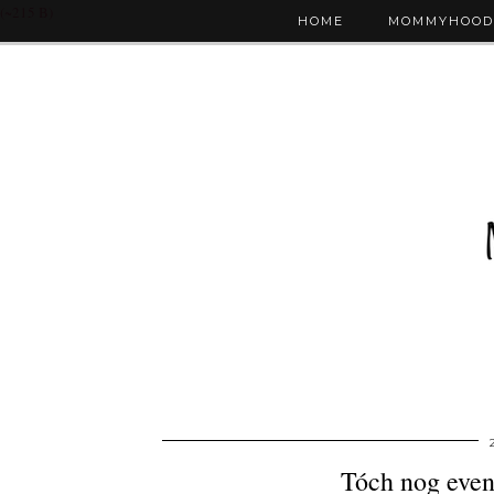
(~215 B)
HOME
MOMMYHOOD
Tóch nog even