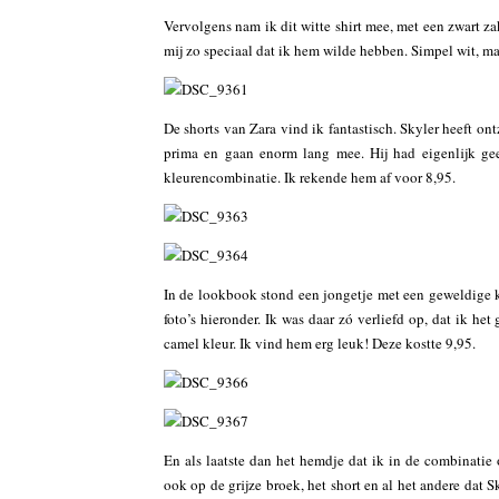
Vervolgens nam ik dit witte shirt mee, met een zwart zak
mij zo speciaal dat ik hem wilde hebben. Simpel wit, m
De shorts van Zara vind ik fantastisch. Skyler heeft ont
prima en gaan enorm lang mee. Hij had eigenlijk gee
kleurencombinatie. Ik rekende hem af voor 8,95.
In de lookbook stond een jongetje met een geweldige 
foto’s hieronder. Ik was daar zó verliefd op, dat ik he
camel kleur. Ik vind hem erg leuk! Deze kostte 9,95.
En als laatste dan het hemdje dat ik in de combinatie
ook op de grijze broek, het short en al het andere dat S