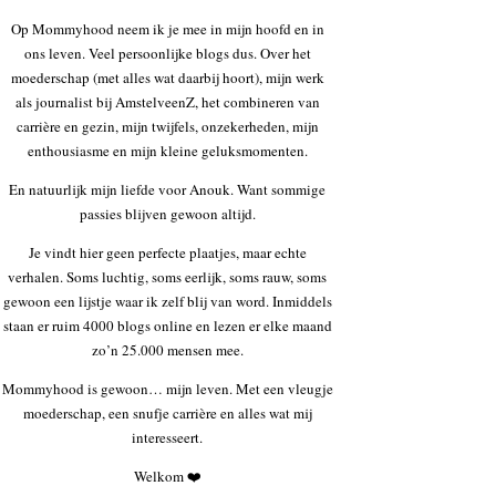
Op Mommyhood neem ik je mee in mijn hoofd en in
ons leven. Veel persoonlijke blogs dus. Over het
moederschap (met alles wat daarbij hoort), mijn werk
als journalist bij AmstelveenZ, het combineren van
carrière en gezin, mijn twijfels, onzekerheden, mijn
enthousiasme en mijn kleine geluksmomenten.
En natuurlijk mijn liefde voor Anouk. Want sommige
passies blijven gewoon altijd.
Je vindt hier geen perfecte plaatjes, maar echte
verhalen. Soms luchtig, soms eerlijk, soms rauw, soms
gewoon een lijstje waar ik zelf blij van word. Inmiddels
staan er ruim 4000 blogs online en lezen er elke maand
zo’n 25.000 mensen mee.
Mommyhood is gewoon… mijn leven. Met een vleugje
moederschap, een snufje carrière en alles wat mij
interesseert.
Welkom ❤️