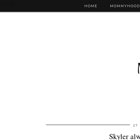
(~215 B)
HOME
MOMMYHOOD
27
Skyler al