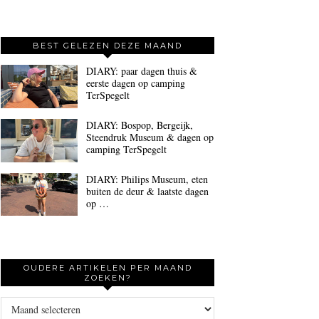
BEST GELEZEN DEZE MAAND
DIARY: paar dagen thuis &
eerste dagen op camping
TerSpegelt
DIARY: Bospop, Bergeijk,
Steendruk Museum & dagen op
camping TerSpegelt
DIARY: Philips Museum, eten
buiten de deur & laatste dagen
op …
OUDERE ARTIKELEN PER MAAND
ZOEKEN?
Oudere