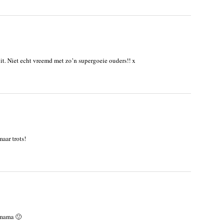
it. Niet echt vreemd met zo’n supergoeie ouders!! x
aar trots!
n mama 🙂