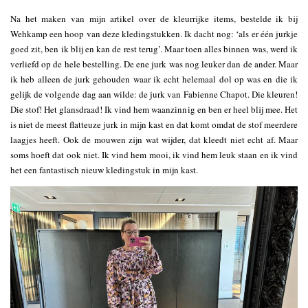
Na het maken van mijn artikel over de kleurrijke items, bestelde ik bij
Wehkamp een hoop van deze kledingstukken. Ik dacht nog: ‘als er één jurkje
goed zit, ben ik blij en kan de rest terug’. Maar toen alles binnen was, werd ik
verliefd op de hele bestelling. De ene jurk was nog leuker dan de ander. Maar
ik heb alleen de jurk gehouden waar ik echt helemaal dol op was en die ik
gelijk de volgende dag aan wilde: de jurk van Fabienne Chapot. Die kleuren!
Die stof! Het glansdraad! Ik vind hem waanzinnig en ben er heel blij mee. Het
is niet de meest flatteuze jurk in mijn kast en dat komt omdat de stof meerdere
laagjes heeft. Ook de mouwen zijn wat wijder, dat kleedt niet echt af. Maar
soms hoeft dat ook niet. Ik vind hem mooi, ik vind hem leuk staan en ik vind
het een fantastisch nieuw kledingstuk in mijn kast.