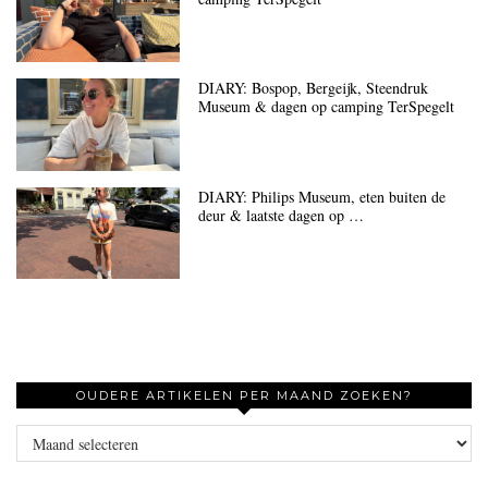
DIARY: Bospop, Bergeijk, Steendruk
Museum & dagen op camping TerSpegelt
DIARY: Philips Museum, eten buiten de
deur & laatste dagen op …
OUDERE ARTIKELEN PER MAAND ZOEKEN?
Oudere
artikelen
per