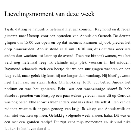
Lievelingsmoment van deze week
Tsjah, dat zag je natuurlijk helemáál niet aankomen… Raymond en ik reden
gisteren naar Ureterp voor een optreden van Anouk op Oerrock. De deuren
gingen om 15.00 uur open en op dat moment kwamen wij ook precies het
dorp binnenrijden. Anouk stond er al om 16.30 uur, dus dat was weer iets
anders dan wachten tot later op de avond. Toen we binnenkwamen, was het
veld nog helemaal leeg. Ik claimde mijn plek vooraan in het midden.
Raymond schaamde zich een beetje dat we een uur gingen wachten op een
leeg veld, maar gelukkig kent hij me langer dan vandaag. Hij bleef gewoon
heel lief naast me staan, haha. Om klokslag 16.30 uur betrad Anouk het
podium en was het genieten. Echt, wat een waanzinnige show! Ik heb
absoluut genoten van Paaspop een paar weken geleden, maar dit op Oerrock
was nog beter. Elke show is weer anders, ondanks dezelfde setlist. Een van de
redenen waarom ik er geen genoeg van krijg. Ik zit op een Anouk-wolk en
kan niet wachten op meer. Gelukkig volgende week alweer, haha. Dit was er
een met een gouden randje! Dit zijn echt mijn momenten en ik vind niks
leukers in het leven dan dit.