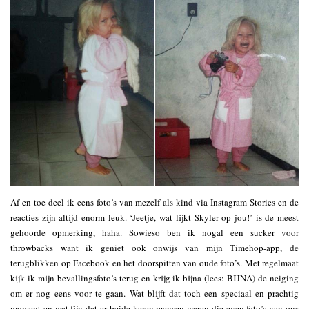
Af en toe deel ik eens foto’s van mezelf als kind via Instagram Stories en de
reacties zijn altijd enorm leuk. ‘Jeetje, wat lijkt Skyler op jou!’ is de meest
gehoorde opmerking, haha. Sowieso ben ik nogal een sucker voor
throwbacks want ik geniet ook onwijs van mijn Timehop-app, de
terugblikken op Facebook en het doorspitten van oude foto’s. Met regelmaat
kijk ik mijn bevallingsfoto’s terug en krijg ik bijna (lees: BIJNA) de neiging
om er nog eens voor te gaan. Wat blijft dat toch een speciaal en prachtig
moment en wat fijn dat er beide keren mensen waren die even foto’s van ons