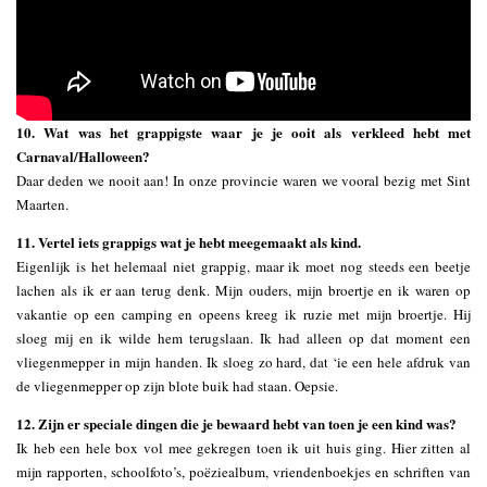
10. Wat was het grappigste waar je je ooit als verkleed hebt met
Carnaval/Halloween?
Daar deden we nooit aan! In onze provincie waren we vooral bezig met Sint
Maarten.
11. Vertel iets grappigs wat je hebt meegemaakt als kind.
Eigenlijk is het helemaal niet grappig, maar ik moet nog steeds een beetje
lachen als ik er aan terug denk. Mijn ouders, mijn broertje en ik waren op
vakantie op een camping en opeens kreeg ik ruzie met mijn broertje. Hij
sloeg mij en ik wilde hem terugslaan. Ik had alleen op dat moment een
vliegenmepper in mijn handen. Ik sloeg zo hard, dat ‘ie een hele afdruk van
de vliegenmepper op zijn blote buik had staan. Oepsie.
12. Zijn er speciale dingen die je bewaard hebt van toen je een kind was?
Ik heb een hele box vol mee gekregen toen ik uit huis ging. Hier zitten al
mijn rapporten, schoolfoto’s, poëziealbum, vriendenboekjes en schriften van