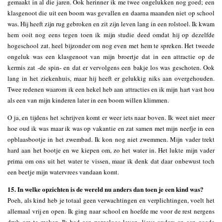
gemaakt in al die jaren. Ook herinner ik me twee ongelukken nog goed; een
klasgenoot die uit een boom was gevallen en daarna maanden niet op school
was. Hij heeft zijn rug gebroken en zit zijn leven lang in een rolstoel. Ik kwam
hem ooit nog eens tegen toen ik mijn studie deed omdat hij op dezelfde
hogeschool zat. heel bijzonder om nog even met hem te spreken. Het tweede
ongeluk was een klasgenoot van mijn broertje dat in een attractie op de
kermis zat -de spin- en dat er vervolgens een bakje los was geschoten. Ook
lang in het ziekenhuis, maar hij heeft er gelukkig niks aan overgehouden.
Twee redenen waarom ik een hekel heb aan attracties en ik mijn hart vast hou
als een van mijn kinderen later in een boom willen klimmen.
O ja, en tijdens het schrijven komt er weer iets naar boven. Ik weet niet meer
hoe oud ik was maar ik was op vakantie en zat samen met mijn neefje in een
opblaasbootje in het zwembad. Ik kon nog niet zwemmen. Mijn vader trekt
hard aan het bootje en we kiepen om, zo het water in. Het lukte mijn vader
prima om ons uit het water te vissen, maar ik denk dat daar onbewust toch
een beetje mijn watervrees vandaan komt.
15. In welke opzichten is de wereld nu anders dan toen je een kind was?
Poeh, als kind heb je totaal geen verwachtingen en verplichtingen, voelt het
allemaal vrij en open. Ik ging naar school en hoefde me voor de rest nergens