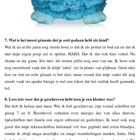
7. Wat is het meest gênante dat je ooit gedaan hebt als kind?
Wat ik na al die jaren nog steeds hoor, is dat ik als peuter in bad zat en dat ik
met mijn eigen poep zat te spelen. HAHA. Dat ik dat ook hier vertel. No
shame in my game. Iets met: dit wisten jullie nog niet van me. Ik hoor ook
nog ontzéttend vaak dat ik altijd ‘sabei’ zei in plaats van glijbaan. Geen idee
hoe en wat en echt gênant is het niet, maar vooral dat mijn vader dit nog
steeds vaak ter sprake brengt is wel een teken dat het indruk heeft gemaakt,
lol.
8. Lees iets voor dat je geschreven hebt toen je een kleuter was?
Dat heb ik helaas niet meer. Wat ik heb geschreven, zijn vooral schriften uit
groep 7 en 8. Boordevol verhalen over meisjes die van alles durven,
tijdschriften met daarin een eigen editorial en gedichtjes. Ik weet ook nog
goed dat mijn rekenschriften helemaal vol was geplakt met extra blaadjes,
omdat ik altijd mega moeilijke en lange staartdelingen maakte, haha. Ook