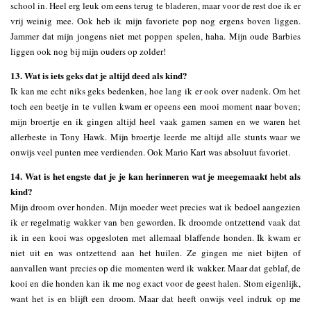
school in. Heel erg leuk om eens terug te bladeren, maar voor de rest doe ik er
vrij weinig mee. Ook heb ik mijn favoriete pop nog ergens boven liggen.
Jammer dat mijn jongens niet met poppen spelen, haha. Mijn oude Barbies
liggen ook nog bij mijn ouders op zolder!
13. Wat is iets geks dat je altijd deed als kind?
Ik kan me echt niks geks bedenken, hoe lang ik er ook over nadenk. Om het
toch een beetje in te vullen kwam er opeens een mooi moment naar boven;
mijn broertje en ik gingen altijd heel vaak gamen samen en we waren het
allerbeste in Tony Hawk. Mijn broertje leerde me altijd alle stunts waar we
onwijs veel punten mee verdienden. Ook Mario Kart was absoluut favoriet.
14. Wat is het engste dat je je kan herinneren wat je meegemaakt hebt als
kind?
Mijn droom over honden. Mijn moeder weet precies wat ik bedoel aangezien
ik er regelmatig wakker van ben geworden. Ik droomde ontzettend vaak dat
ik in een kooi was opgesloten met allemaal blaffende honden. Ik kwam er
niet uit en was ontzettend aan het huilen. Ze gingen me niet bijten of
aanvallen want precies op die momenten werd ik wakker. Maar dat geblaf, de
kooi en die honden kan ik me nog exact voor de geest halen. Stom eigenlijk,
want het is en blijft een droom. Maar dat heeft onwijs veel indruk op me