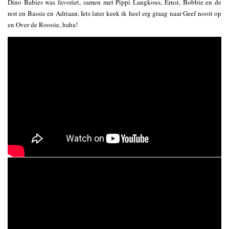
Dino Babies was favoriet, samen met Pippi Langkous, Ernst, Bobbie en de
rest en Bassie en Adriaan. Iets later keek ik heel erg graag naar Geef nooit op
en Over de Roooie, haha!