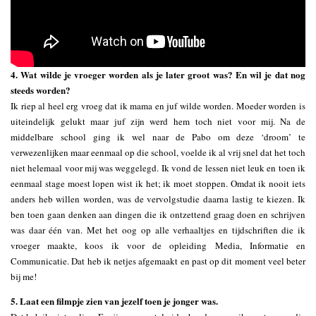
4. Wat wilde je vroeger worden als je later groot was? En wil je dat nog
steeds worden?
Ik riep al heel erg vroeg dat ik mama en juf wilde worden. Moeder worden is
uiteindelijk gelukt maar juf zijn werd hem toch niet voor mij. Na de
middelbare school ging ik wel naar de Pabo om deze ‘droom’ te
verwezenlijken maar eenmaal op die school, voelde ik al vrij snel dat het toch
niet helemaal voor mij was weggelegd. Ik vond de lessen niet leuk en toen ik
eenmaal stage moest lopen wist ik het; ik moet stoppen. Omdat ik nooit iets
anders heb willen worden, was de vervolgstudie daarna lastig te kiezen. Ik
ben toen gaan denken aan dingen die ik ontzettend graag doen en schrijven
was daar één van. Met het oog op alle verhaaltjes en tijdschriften die ik
vroeger maakte, koos ik voor de opleiding Media, Informatie en
Communicatie. Dat heb ik netjes afgemaakt en past op dit moment veel beter
bij me!
5. Laat een filmpje zien van jezelf toen je jonger was.