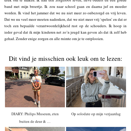
druk om te maken. Ik had een zorgeloos leven, lieve ouders en een goede
band met mijn broertje. Ik zou naar school gaan en daarna juf en moeder
worden. Ik vind het jammer dat we nu niet meer zo onbezorgd en vrij leven.
Dat we nu veel meer moeten nadenken, dat we niet meer vrij ‘spelen’ en dat er
toch een bepaalde verantwoordelijkheid rust op de schouders. Ik hoop in
ieder geval dat ik mijn kinderen net zo’n jeugd kan geven als dat ik zelf heb
gehad. Zonder enige zorgen en alle ruimte om je te ontplooien.
Dit vind je misschien ook leuk om te lezen:
DIARY: Philips Museum, eten
Op solodate op mijn verjaardag
buiten de deur & …