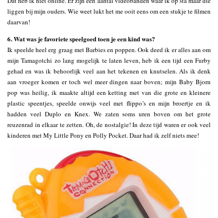
Dat heb ik niet online. Er zijn een aantal videobanden waar ik op sta maar die
liggen bij mijn ouders. Wie weet lukt het me ooit eens om een stukje te filmen
daarvan!
6. Wat was je favoriete speelgoed toen je een kind was?
Ik speelde heel erg graag met Barbies en poppen. Ook deed ik er alles aan om
mijn Tamagotchi zo lang mogelijk te laten leven, heb ik een tijd een Furby
gehad en was ik behoorlijk veel aan het tekenen en knutselen. Als ik denk
aan vroeger komen er toch wel meer dingen naar boven; mijn Baby Bjorn
pop was heilig, ik maakte altijd een ketting met van die grote en kleinere
plastic speentjes, speelde onwijs veel met flippo’s en mijn broertje en ik
hadden veel Duplo en Knex. We zaten soms uren boven om het grote
reuzenrad in elkaar te zetten. Oh, de nostalgie! In deze tijd waren er ook veel
kinderen met My Little Pony en Polly Pocket. Daar had ik zelf niets mee!