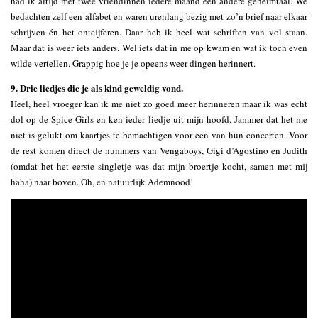
had ik altijd met twee vriendinnen iedere maand een andere geheimtaal. We
bedachten zelf een alfabet en waren urenlang bezig met zo’n brief naar elkaar
schrijven én het ontcijferen. Daar heb ik heel wat schriften van vol staan.
Maar dat is weer iets anders. Wel iets dat in me op kwam en wat ik toch even
wilde vertellen. Grappig hoe je je opeens weer dingen herinnert.
9. Drie liedjes die je als kind geweldig vond.
Heel, heel vroeger kan ik me niet zo goed meer herinneren maar ik was echt
dol op de Spice Girls en ken ieder liedje uit mijn hoofd. Jammer dat het me
niet is gelukt om kaartjes te bemachtigen voor een van hun concerten. Voor
de rest komen direct de nummers van Vengaboys, Gigi d’Agostino en Judith
(omdat het het eerste singletje was dat mijn broertje kocht, samen met mij
haha) naar boven. Oh, en natuurlijk Ademnood!