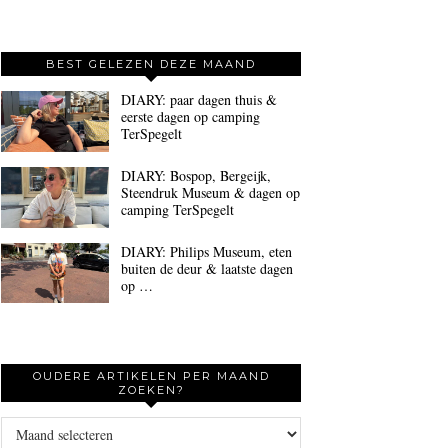
BEST GELEZEN DEZE MAAND
DIARY: paar dagen thuis &
eerste dagen op camping
TerSpegelt
DIARY: Bospop, Bergeijk,
Steendruk Museum & dagen op
camping TerSpegelt
DIARY: Philips Museum, eten
buiten de deur & laatste dagen
op …
OUDERE ARTIKELEN PER MAAND
ZOEKEN?
Oudere