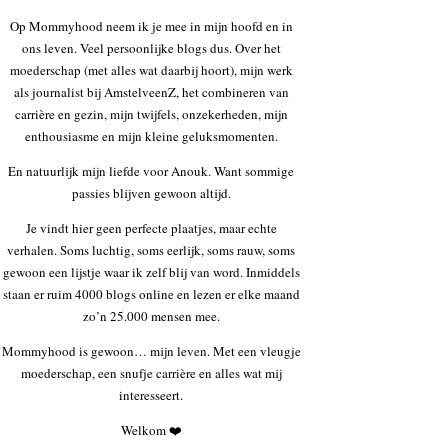
Op Mommyhood neem ik je mee in mijn hoofd en in
ons leven. Veel persoonlijke blogs dus. Over het
moederschap (met alles wat daarbij hoort), mijn werk
als journalist bij AmstelveenZ, het combineren van
carrière en gezin, mijn twijfels, onzekerheden, mijn
enthousiasme en mijn kleine geluksmomenten.
En natuurlijk mijn liefde voor Anouk. Want sommige
passies blijven gewoon altijd.
Je vindt hier geen perfecte plaatjes, maar echte
verhalen. Soms luchtig, soms eerlijk, soms rauw, soms
gewoon een lijstje waar ik zelf blij van word. Inmiddels
staan er ruim 4000 blogs online en lezen er elke maand
zo’n 25.000 mensen mee.
Mommyhood is gewoon… mijn leven. Met een vleugje
moederschap, een snufje carrière en alles wat mij
interesseert.
Welkom ❤️