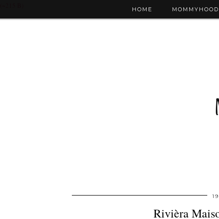
(~215 B)
HOME
MOMMYHOOD
1
Rivièra Mais