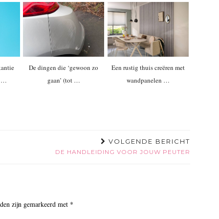
kantie
De dingen die ‘gewoon zo
Een rustig thuis creëren met
: …
gaan’ (tot …
wandpanelen …
VOLGENDE BERICHT
DE HANDLEIDING VOOR JOUW PEUTER
lden zijn gemarkeerd met
*