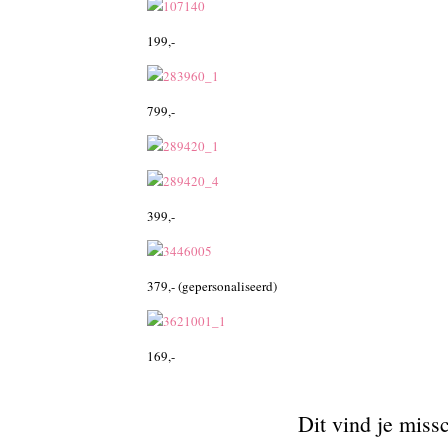
199,-
799,-
399,-
379,- (gepersonaliseerd)
169,-
Dit vind je miss