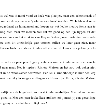
 wist wel wat ik mooi vond en keek wat plaatjes, maar een echte smaak of
ymond en ik opeens een ‘grote mensen huis’ kochten. We hebben al onze
eggedaan) en langzamerhand hopen we wat leuke nieuwe items aan te
e nog niet, maar we merken wel dat we goed op één lijn liggen en dat
jn we fan van het strakke van Hay en Zuiver, maar zwichten we steeds
Hoe zich dit uiteindelijk gaat vormen zullen we later gaan zien, maar
Maison Kids. Een kleine kindercollectie om de kamer van je kindje iets
tems; wel een paar prachtige eyecatchers om de kinderkamer mee aan te
 naar meer. Het is typisch Rivièra Maison en het zou ook zeker niet
st in de woonkamer neerzetten. Een leuk kinderhoekje is hier heel erg
 ook van Skyler mogen er dingen zichtbaar zijn. En ja, Rivièra Maison
hoorlijk aan de hoge kant voor wat kindermeubeltjes. Maar af en toe een
goed is. Met een paar leuke Ikea-stukken erbij maak jij een geweldige
eel graag willen hebben… Kijk mee!