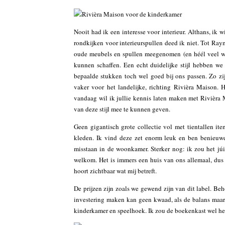
Nooit had ik een interesse voor interieur. Althans, ik
rondkijken voor interieurspullen deed ik niet. Tot Ra
oude meubels en spullen meegenomen (en héél veel w
kunnen schaffen. Een echt duidelijke stijl hebben w
bepaalde stukken toch wel goed bij ons passen. Zo zi
vaker voor het landelijke, richting Rivièra Maison. 
vandaag wil ik jullie kennis laten maken met Rivièra 
van deze stijl mee te kunnen geven.
Geen gigantisch grote collectie vol met tientallen i
kleden. Ik vind deze zet enorm leuk en ben benieuwd
misstaan in de woonkamer. Sterker nog: ik zou het júi
welkom. Het is immers een huis van ons allemaal, dus
hoort zichtbaar wat mij betreft.
De prijzen zijn zoals we gewend zijn van dit label. Be
investering maken kan geen kwaad, als de balans maar 
kinderkamer en speelhoek. Ik zou de boekenkast wel h