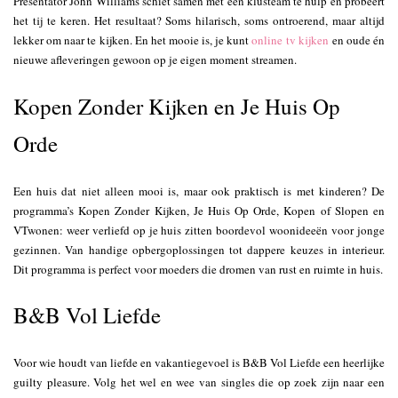
Presentator John Williams schiet samen met een klusteam te hulp en probeert
het tij te keren. Het resultaat? Soms hilarisch, soms ontroerend, maar altijd
lekker om naar te kijken. En het mooie is, je kunt
online tv kijken
en oude én
nieuwe afleveringen gewoon op je eigen moment streamen.
Kopen Zonder Kijken en Je Huis Op
Orde
Een huis dat niet alleen mooi is, maar ook praktisch is met kinderen? De
programma’s Kopen Zonder Kijken, Je Huis Op Orde, Kopen of Slopen en
VTwonen: weer verliefd op je huis zitten boordevol woonideeën voor jonge
gezinnen. Van handige opbergoplossingen tot dappere keuzes in interieur.
Dit programma is perfect voor moeders die dromen van rust en ruimte in huis.
B&B Vol Liefde
Voor wie houdt van liefde en vakantiegevoel is B&B Vol Liefde een heerlijke
guilty pleasure. Volg het wel en wee van singles die op zoek zijn naar een