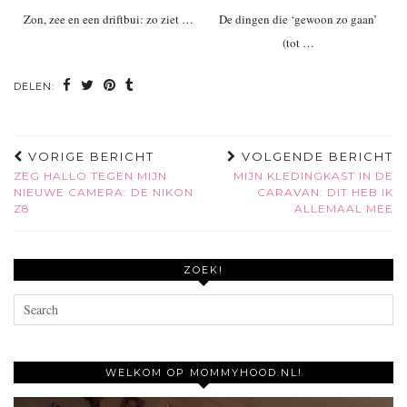
Zon, zee en een driftbui: zo ziet …
De dingen die ‘gewoon zo gaan’
(tot …
DELEN:
VORIGE BERICHT
VOLGENDE BERICHT
ZEG HALLO TEGEN MIJN
MIJN KLEDINGKAST IN DE
NIEUWE CAMERA: DE NIKON
CARAVAN: DIT HEB IK
Z8
ALLEMAAL MEE
ZOEK!
WELKOM OP MOMMYHOOD.NL!