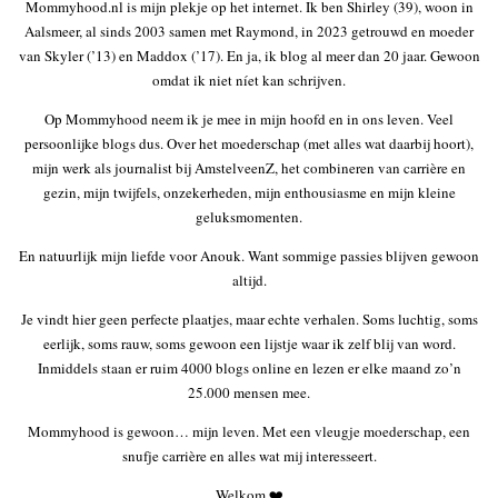
Mommyhood.nl is mijn plekje op het internet. Ik ben Shirley (39), woon in
Aalsmeer, al sinds 2003 samen met Raymond, in 2023 getrouwd en moeder
van Skyler (’13) en Maddox (’17). En ja, ik blog al meer dan 20 jaar. Gewoon
omdat ik niet níet kan schrijven.
Op Mommyhood neem ik je mee in mijn hoofd en in ons leven. Veel
persoonlijke blogs dus. Over het moederschap (met alles wat daarbij hoort),
mijn werk als journalist bij AmstelveenZ, het combineren van carrière en
gezin, mijn twijfels, onzekerheden, mijn enthousiasme en mijn kleine
geluksmomenten.
En natuurlijk mijn liefde voor Anouk. Want sommige passies blijven gewoon
altijd.
Je vindt hier geen perfecte plaatjes, maar echte verhalen. Soms luchtig, soms
eerlijk, soms rauw, soms gewoon een lijstje waar ik zelf blij van word.
Inmiddels staan er ruim 4000 blogs online en lezen er elke maand zo’n
25.000 mensen mee.
Mommyhood is gewoon… mijn leven. Met een vleugje moederschap, een
snufje carrière en alles wat mij interesseert.
Welkom ❤️