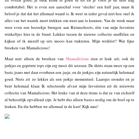
zit overal goed, je buik komt er goed in uit en je voelt je de hele dag
comfortabel. Het is even een aanschaf voor ‘slechts’ een half jaar, maar ik
beloof je dat dat het allemaal waard is. Ik weet in ieder geval niet hoe snel ik
alles van het wasrek moet trekken om weer aan te kunnen. Van de week maar
weer even een bezoekje brengen aan Ruimschoots, één van mijn favoriete
winkeltjes hier in de buurt. Lekker tussen de nieuwe collectie snuffelen en
kijken of ik mezelf op iets moois kan trakteren. Mijn wishlist? Wat fijne
broeken van Mamalicious!
Mamalicious
Maar niet alleen de broeken van
zien er leuk uit; ook de
jurkjes en geprinte tops zijn erg mooi dit seizoen. De shirts staan mooi op een
basic jeans met daar overheen een jasje, en de jurkjes zijn natuurlijk helemaal
goed. Niets zit zo lekker als een jurkje momenteel. Laarsjes eronder en je
bent helemaal klaar. Ik selecteerde alvast mijn favorieten uit de nieuwste
collectie van Mamalicious. Het leuke van al deze items is dat ze van zichzelf
al behoorlijk opvallend zijn. Je hebt dus alleen basics nodig om de boel op te
leuken. En die hebben we allemaal in de kast! Kijk mee!