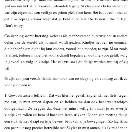
gedaan om het af te bouwen; uiteindelijk ging Skyler steeds beter slapen en
was zijn eigen bed een veilige en prima plek voor hem. Het is dus echt niet zo
dat co-sleeping ervoor zorgt dat je kindje tot zijn 16e tussen jullie in ligt.
Don’t worry.
Co-sleeping wordt hier nog weleens als raar bestempeld, terwijl het in andere
delen van de wereld als normaal wordt gezien. Kindjes hebben nu eenmaal
die behoefte om dicht bij hun ouders, vooral hun moeder, te zijn. Maar zoals
ik al zei; iedereen moet het voor zichzelf bepalen en ook hiervoor geldt; volg
je gevoel en volg je kindje. Het zal vrij snel duidelijk worden wat hij of zij
wil.
Er zijn een paar verschillende manieren van co-sleeping en vandaag zet ik ze
voor je op een rij.
1. Gewoon tussen jullie in. Dat was hier het geval. Skyler wil het liefst tegen
me aan, in mijn armen slapen en zo hebben we dan ook heel wat nachtjes
doorgebracht. Ze zeggen dat deze het minst veilig is omdat je zo over je
kindje kan rollen en hem of haar kan laten stikken. Ik ben van mening dat je
een stuk lichter slaapt en je je bewust bent van al je bewegingen. Zo lag ik na
een paar uur nog precies hetzelfde met Skyler in mijn armen, als ik midden in