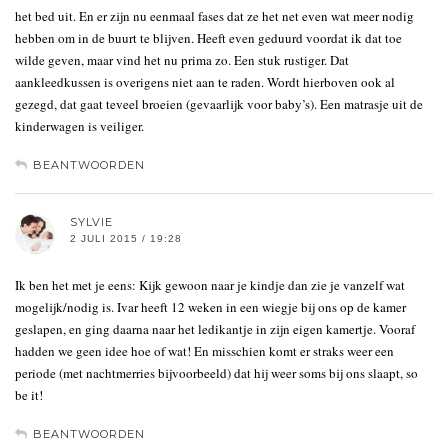
het bed uit. En er zijn nu eenmaal fases dat ze het net even wat meer nodig
hebben om in de buurt te blijven. Heeft even geduurd voordat ik dat toe
wilde geven, maar vind het nu prima zo. Een stuk rustiger. Dat
aankleedkussen is overigens niet aan te raden. Wordt hierboven ook al
gezegd, dat gaat teveel broeien (gevaarlijk voor baby’s). Een matrasje uit de
kinderwagen is veiliger.
BEANTWOORDEN
SYLVIE
2 JULI 2015 / 19:28
Ik ben het met je eens: Kijk gewoon naar je kindje dan zie je vanzelf wat
mogelijk/nodig is. Ivar heeft 12 weken in een wiegje bij ons op de kamer
geslapen, en ging daarna naar het ledikantje in zijn eigen kamertje. Vooraf
hadden we geen idee hoe of wat! En misschien komt er straks weer een
periode (met nachtmerries bijvoorbeeld) dat hij weer soms bij ons slaapt, so
be it!
BEANTWOORDEN