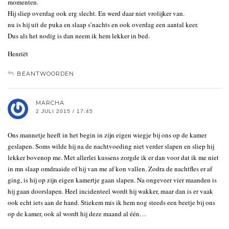
momenten.
Hij sliep overdag ook erg slecht. En werd daar niet vrolijker van.
nu is hij uit de puka en slaap s’nachts en ook overdag een aantal keer.
Dus als het nodig is dan neem ik hem lekker in bed.
Henriët
BEANTWOORDEN
MARCHA
2 JULI 2015 / 17:45
Ons mannetje heeft in het begin in zijn eigen wiegje bij ons op de kamer
geslapen. Soms wilde hij na de nachtvoeding niet verder slapen en sliep hij
lekker bovenop me. Met allerlei kussens zorgde ik er dan voor dat ik me niet
in mn slaap omdraaide of hij van me af kon vallen. Zodra de nachtfles er af
ging, is hij op zijn eigen kamertje gaan slapen. Na ongeveer vier maanden is
hij gaan doorslapen. Heel incidenteel wordt hij wakker, maar dan is er vaak
ook echt iets aan de hand. Stiekem mis ik hem nog steeds een beetje bij ons
op de kamer, ook al wordt hij deze maand al één…