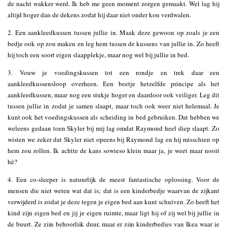
de nacht wakker werd. Ik heb me geen moment zorgen gemaakt. Wel lag hij
altijd hoger dan de dekens zodat hij daar niet onder kon verdwalen.
2. Een aankleedkussen tussen jullie in. Maak deze gewoon op zoals je een
bedje ook op zou maken en leg hem tussen de kussens van jullie in. Zo heeft
hij toch een soort eigen slaapplekje, maar nog wel bij jullie in bed.
3. Vouw je voedingskussen tot een rondje en trek daar een
aankleedkussensloop overheen. Een beetje hetzelfde principe als het
aankleedkussen, maar nog een stukje hoger en daardoor ook veiliger. Leg dit
tussen jullie in zodat je samen slaapt, maar toch ook weer niet helemaal. Je
kunt ook het voedingskussen als scheiding in bed gebruiken. Dat hebben we
weleens gedaan toen Skyler bij mij lag omdat Raymond heel diep slaapt. Zo
wisten we zeker dat Skyler niet opeens bij Raymond lag en hij misschien op
hem zou rollen. Ik achtte de kans sowieso klein maar ja, je weet maar nooit
hè?
4. Een co-sleeper is natuurlijk de meest fantastische oplossing. Voor de
mensen die niet weten wat dat is; dat is een kinderbedje waarvan de zijkant
verwijderd is zodat je deze tegen je eigen bed aan kunt schuiven. Zo heeft het
kind zijn eigen bed en jij je eigen ruimte, maar ligt hij of zij wel bij jullie in
de buurt. Ze zijn behoorlijk duur, maar er zijn kinderbedjes van Ikea waar je