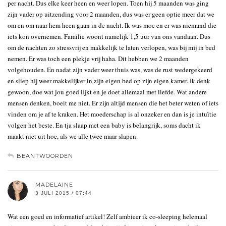
per nacht. Dus elke keer heen en weer lopen. Toen hij 5 maanden was ging
zijn vader op uitzending voor 2 maanden, dus was er geen optie meer dat we
om en om naar hem heen gaan in de nacht. Ik was moe en er was niemand die
iets kon overnemen. Familie woont namelijk 1,5 uur van ons vandaan. Dus
om de nachten zo stressvrij en makkelijk te laten verlopen, was bij mij in bed
nemen. Er was toch een plekje vrij haha. Dit hebben we 2 maanden
volgehouden. En nadat zijn vader weer thuis was, was de rust wedergekeerd
en sliep hij weer makkelijker in zijn eigen bed op zijn eigen kamer. Ik denk
gewoon, doe wat jou goed lijkt en je doet allemaal met liefde. Wat andere
mensen denken, boeit me niet. Er zijn altijd mensen die het beter weten of iets
vinden om je af te kraken. Het moederschap is al onzeker en dan is je intuïtie
volgen het beste. En tja slaap met een baby is belangrijk, soms dacht ik
maakt niet uit hoe, als we alle twee maar slapen.
BEANTWOORDEN
MADELAINE
3 JULI 2015 / 07:44
Wat een goed en informatief artikel! Zelf ambieer ik co-sleeping helemaal