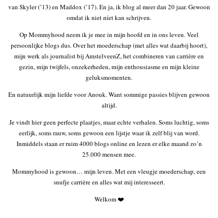
van Skyler (’13) en Maddox (’17). En ja, ik blog al meer dan 20 jaar. Gewoon
omdat ik niet níet kan schrijven.
Op Mommyhood neem ik je mee in mijn hoofd en in ons leven. Veel
persoonlijke blogs dus. Over het moederschap (met alles wat daarbij hoort),
mijn werk als journalist bij AmstelveenZ, het combineren van carrière en
gezin, mijn twijfels, onzekerheden, mijn enthousiasme en mijn kleine
geluksmomenten.
En natuurlijk mijn liefde voor Anouk. Want sommige passies blijven gewoon
altijd.
Je vindt hier geen perfecte plaatjes, maar echte verhalen. Soms luchtig, soms
eerlijk, soms rauw, soms gewoon een lijstje waar ik zelf blij van word.
Inmiddels staan er ruim 4000 blogs online en lezen er elke maand zo’n
25.000 mensen mee.
Mommyhood is gewoon… mijn leven. Met een vleugje moederschap, een
snufje carrière en alles wat mij interesseert.
Welkom ❤️