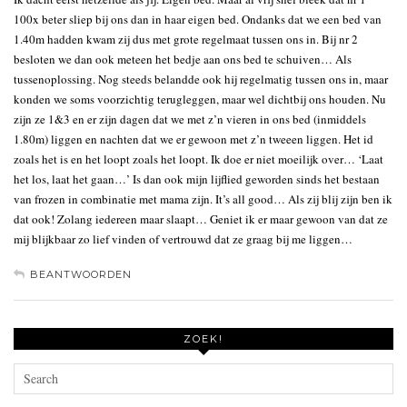
100x beter sliep bij ons dan in haar eigen bed. Ondanks dat we een bed van
1.40m hadden kwam zij dus met grote regelmaat tussen ons in. Bij nr 2
besloten we dan ook meteen het bedje aan ons bed te schuiven… Als
tussenoplossing. Nog steeds belandde ook hij regelmatig tussen ons in, maar
konden we soms voorzichtig terugleggen, maar wel dichtbij ons houden. Nu
zijn ze 1&3 en er zijn dagen dat we met z’n vieren in ons bed (inmiddels
1.80m) liggen en nachten dat we er gewoon met z’n tweeen liggen. Het id
zoals het is en het loopt zoals het loopt. Ik doe er niet moeilijk over… ‘Laat
het los, laat het gaan…’ Is dan ook mijn lijflied geworden sinds het bestaan
van frozen in combinatie met mama zijn. It’s all good… Als zij blij zijn ben ik
dat ook! Zolang iedereen maar slaapt… Geniet ik er maar gewoon van dat ze
mij blijkbaar zo lief vinden of vertrouwd dat ze graag bij me liggen…
BEANTWOORDEN
ZOEK!