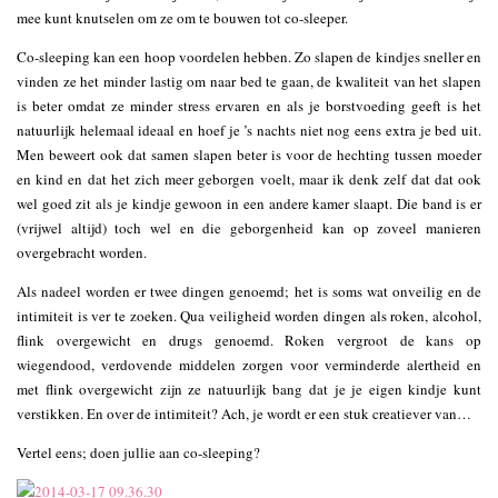
mee kunt knutselen om ze om te bouwen tot co-sleeper.
Co-sleeping kan een hoop voordelen hebben. Zo slapen de kindjes sneller en
vinden ze het minder lastig om naar bed te gaan, de kwaliteit van het slapen
is beter omdat ze minder stress ervaren en als je borstvoeding geeft is het
natuurlijk helemaal ideaal en hoef je ’s nachts niet nog eens extra je bed uit.
Men beweert ook dat samen slapen beter is voor de hechting tussen moeder
en kind en dat het zich meer geborgen voelt, maar ik denk zelf dat dat ook
wel goed zit als je kindje gewoon in een andere kamer slaapt. Die band is er
(vrijwel altijd) toch wel en die geborgenheid kan op zoveel manieren
overgebracht worden.
Als nadeel worden er twee dingen genoemd; het is soms wat onveilig en de
intimiteit is ver te zoeken. Qua veiligheid worden dingen als roken, alcohol,
flink overgewicht en drugs genoemd. Roken vergroot de kans op
wiegendood, verdovende middelen zorgen voor verminderde alertheid en
met flink overgewicht zijn ze natuurlijk bang dat je je eigen kindje kunt
verstikken. En over de intimiteit? Ach, je wordt er een stuk creatiever van…
Vertel eens; doen jullie aan co-sleeping?