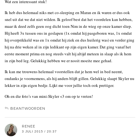
Wat een interessant stuk!
Ik heb dus helemaal niks met co-sleeping en Maran en ik waren er dus ook
snel uit dat we dat niet wilden. Ik geloof best dat het voordelen kan hebben,
maar ik deed zelfs geen oog dicht toen Nim in de wieg op onze kamer sliep.
Hij heeft 3x tussen ons in geslapen (1x omdat hij pasgeboren was, 1x omdat
hij overprikkeld was en 1x omdat hij ziek en dus huilerig was) en verder ging
hij na drie weken al in zijn ledikant op zijn eigen kamer. Dat ging vanaf het
eerste moment prima en nog steeds valt hij altijd meteen in slaap als ik hem
in zijn bed leg. Gelukkig hebben we er nooit moeite mee gehad.
Ik kan me trouwens helemaal voorstellen dat je hem wel in bed neemt,
ondanks je voornemens, als hij anders blijft gillen. Gelukkig slaapt Skyler nu
lekker in zijn eigen bedje. Lijkt me voor jullie toch ook prettiger.
Oh en die foto’s van mini-Skyler <3 om op te vreten!
BEANTWOORDEN
RENEE
3 JULI 2015 / 20:37