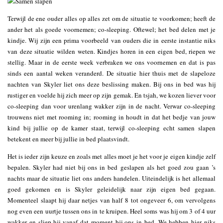
Terwijl de ene ouder alles op alles zet om de situatie te voorkomen; heeft de
ander het als goede voornemen; co-sleeping. Oftewel; het bed delen met je
kindje. Wij zijn een prima voorbeeld van ouders die in eerste instantie niks
van deze situatie wilden weten. Kindjes horen in een eigen bed, riepen we
stellig. Maar in de eerste week verbraken we ons voornemen en dat is pas
sinds een aantal weken veranderd. De situatie hier thuis met de slapeloze
nachten van Skyler liet ons deze beslissing maken. Bij ons in bed was hij
rustiger en voelde hij zich meer op zijn gemak. En tsjah, we kozen liever voor
co-sleeping dan voor urenlang wakker zijn in de nacht. Verwar co-sleeping
trouwens niet met rooming in; rooming in houdt in dat het bedje van jouw
kind bij jullie op de kamer staat, terwijl co-sleeping echt samen slapen
betekent en meer bij jullie in bed plaatsvindt.
Het is ieder zijn keuze en zoals met alles moet je het voor je eigen kindje zelf
bepalen. Skyler had niet bij ons in bed geslapen als het goed zou gaan ’s
nachts maar de situatie liet ons anders handelen. Uiteindelijk is het allemaal
goed gekomen en is Skyler geleidelijk naar zijn eigen bed gegaan.
Momenteel slaapt hij daar netjes van half 8 tot ongeveer 6, om vervolgens
nog even een uurtje tussen ons in te kruipen. Heel soms was hij om 3 of 4 uur
wakker en sliep hij vanaf dat moment bij ons in bed. We hebben hier niks