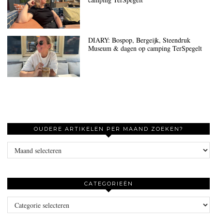
DIARY: Bospop, Bergeijk, Steendruk
Museum & dagen op camping TerSpegelt
OUDERE ARTIKELEN PER MAAND ZOEKEN?
Oudere
artikelen
per
maand
CATEGORIEËN
zoeken?
Categorieën