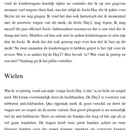
vind de kinderwagens heerlijk rijden en ondanks dat ik op een gegeven
moment veel wagens thuis had, was het altijd de Joolz Day die ik pakte voor
Skyler als we weg gingen. Ik vind het dan ook fantastisch dat ik momenteel
met de nieuwste wagen van dit merk, de Joolz Day2, mag lopen. Ik mag
mezelf dit jaar officieel Joolz Ambassadeur noemen en dat is een titel die ik
draag met trots. Maddox zal dan ook niet in andere kinderwagens te zien zijn
dan de Joolz. Ik denk dat dat ook genoeg zegt over hoe dol ik ben op dit
merk! Na twee maanden de kinderwagen te hebben getest is het tijd voor de
review. Wat is er anders bij de Day2? Hoe bevalt ‘ie? Wat vind ik prettig en
wat niet? Vandaag ga ik het jullie vertellen.
Wielen
Wat ik zo prettig vond aan mijn vorige Joolz Day is dat ‘ie zo licht en soepel
reed. Dit kwam voornamelijk door de luchtbanden. De Day2 is voorzien van
rubberen anti-lekbanden. Qua rijgemak merk ik geen verschil en duwt de
wagen net zo soepel als de eerste variant. Een groot pluspunt is nu natuurlijk
wel de anti-lekfunctie. Niets zo irritant als bandjes die leeg of lek zijn als je
wil gaan wandelen. De wagen heeft twee grote banden achter en twee
kleinere banden voor die zowel kunnen zwenken als vastgezet kunnen