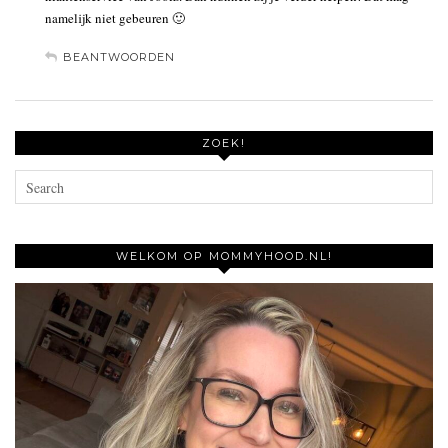
namelijk niet gebeuren 🙂
BEANTWOORDEN
ZOEK!
WELKOM OP MOMMYHOOD.NL!