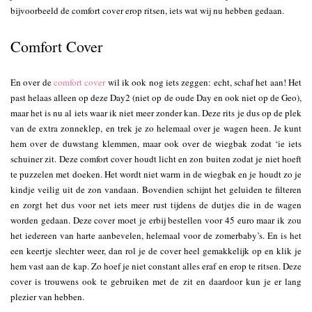
bijvoorbeeld de comfort cover erop ritsen, iets wat wij nu hebben gedaan.
Comfort Cover
En over de
comfort cover
wil ik ook nog iets zeggen: echt, schaf het aan! Het
past helaas alleen op deze Day2 (niet op de oude Day en ook niet op de Geo),
maar het is nu al iets waar ik niet meer zonder kan. Deze rits je dus op de plek
van de extra zonneklep, en trek je zo helemaal over je wagen heen. Je kunt
hem over de duwstang klemmen, maar ook over de wiegbak zodat ‘ie iets
schuiner zit. Deze comfort cover houdt licht en zon buiten zodat je niet hoeft
te puzzelen met doeken. Het wordt niet warm in de wiegbak en je houdt zo je
kindje veilig uit de zon vandaan. Bovendien schijnt het geluiden te filteren
en zorgt het dus voor net iets meer rust tijdens de dutjes die in de wagen
worden gedaan. Deze cover moet je erbij bestellen voor 45 euro maar ik zou
het iedereen van harte aanbevelen, helemaal voor de zomerbaby’s. En is het
een keertje slechter weer, dan rol je de cover heel gemakkelijk op en klik je
hem vast aan de kap. Zo hoef je niet constant alles eraf en erop te ritsen. Deze
cover is trouwens ook te gebruiken met de zit en daardoor kun je er lang
plezier van hebben.