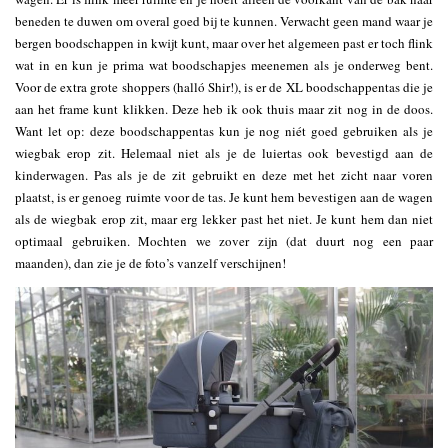
beneden te duwen om overal goed bij te kunnen. Verwacht geen mand waar je
bergen boodschappen in kwijt kunt, maar over het algemeen past er toch flink
wat in en kun je prima wat boodschapjes meenemen als je onderweg bent.
Voor de extra grote shoppers (halló Shir!), is er de XL boodschappentas die je
aan het frame kunt klikken. Deze heb ik ook thuis maar zit nog in de doos.
Want let op: deze boodschappentas kun je nog niét goed gebruiken als je
wiegbak erop zit. Helemaal niet als je de luiertas ook bevestigd aan de
kinderwagen. Pas als je de zit gebruikt en deze met het zicht naar voren
plaatst, is er genoeg ruimte voor de tas. Je kunt hem bevestigen aan de wagen
als de wiegbak erop zit, maar erg lekker past het niet. Je kunt hem dan niet
optimaal gebruiken. Mochten we zover zijn (dat duurt nog een paar
maanden), dan zie je de foto’s vanzelf verschijnen!