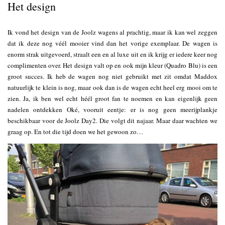
Het design
Ik vond het design van de Joolz wagens al prachtig, maar ik kan wel zeggen
dat ik deze nog véél mooier vind dan het vorige exemplaar. De wagen is
enorm strak uitgevoerd, straalt een en al luxe uit en ik krijg er iedere keer nog
complimenten over. Het design valt op en ook mijn kleur (Quadro Blu) is een
groot succes. Ik heb de wagen nog niet gebruikt met zit omdat Maddox
natuurlijk te klein is nog, maar ook dan is de wagen echt heel erg mooi om te
zien. Ja, ik ben wel echt héél groot fan te noemen en kan eigenlijk geen
nadelen ontdekken Oké, vooruit eentje: er is nog geen meerijplankje
beschikbaar voor de Joolz Day2. Die volgt dit najaar. Maar daar wachten we
graag op. En tot die tijd doen we het gewoon zo…