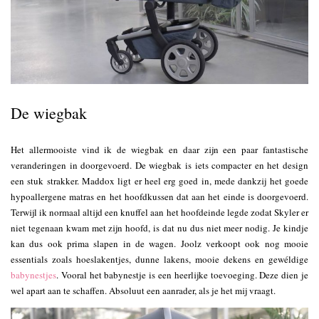
De wiegbak
Het allermooiste vind ik de wiegbak en daar zijn een paar fantastische
veranderingen in doorgevoerd. De wiegbak is iets compacter en het design
een stuk strakker. Maddox ligt er heel erg goed in, mede dankzij het goede
hypoallergene matras en het hoofdkussen dat aan het einde is doorgevoerd.
Terwijl ik normaal altijd een knuffel aan het hoofdeinde legde zodat Skyler er
niet tegenaan kwam met zijn hoofd, is dat nu dus niet meer nodig. Je kindje
kan dus ook prima slapen in de wagen. Joolz verkoopt ook nog mooie
essentials zoals hoeslakentjes, dunne lakens, mooie dekens en gewéldige
babynestjes
. Vooral het babynestje is een heerlijke toevoeging. Deze dien je
wel apart aan te schaffen. Absoluut een aanrader, als je het mij vraagt.