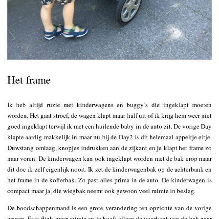
Het frame
Ik heb altijd ruzie met kinderwagens en buggy’s die ingeklapt moeten
worden. Het gaat stroef, de wagen klapt maar half uit of ik krijg hem weer niet
goed ingeklapt terwijl ik met een huilende baby in de auto zit. De vorige Day
klapte aardig makkelijk in maar nu bij de Day2 is dit helemaal appeltje eitje.
Duwstang omlaag, knopjes indrukken aan de zijkant en je klapt het frame zo
naar voren. De kinderwagen kan ook ingeklapt worden met de bak erop maar
dit doe ik zelf eigenlijk nooit. Ik zet de kinderwagenbak op de achterbank en
het frame in de kofferbak. Zo past alles prima in de auto. De kinderwagen is
compact maar ja, die wiegbak neemt ook gewoon veel ruimte in beslag.
De boodschappenmand is een grote verandering ten opzichte van de vorige
wagen. Er is flink meer ruimte en je hoeft alleen de voorkant van de bak naar