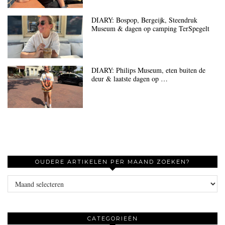
DIARY: Bospop, Bergeijk, Steendruk
Museum & dagen op camping TerSpegelt
DIARY: Philips Museum, eten buiten de
deur & laatste dagen op …
OUDERE ARTIKELEN PER MAAND ZOEKEN?
Oudere
artikelen
per
maand
CATEGORIEËN