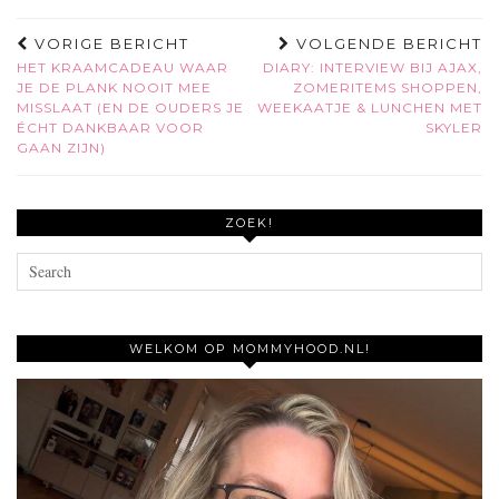
VORIGE BERICHT
VOLGENDE BERICHT
HET KRAAMCADEAU WAAR
DIARY: INTERVIEW BIJ AJAX,
JE DE PLANK NOOIT MEE
ZOMERITEMS SHOPPEN,
MISSLAAT (EN DE OUDERS JE
WEEKAATJE & LUNCHEN MET
ÉCHT DANKBAAR VOOR
SKYLER
GAAN ZIJN)
ZOEK!
WELKOM OP MOMMYHOOD.NL!