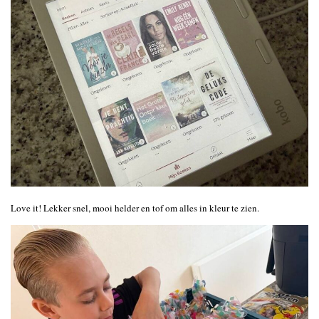
Love it! Lekker snel, mooi helder en tof om alles in kleur te zien.