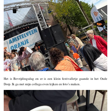
Het is Bevrijdingsdag en er is een klein festivalletje gaande in het Oude
Dorp. Ik ga met mijn collega even kijken en foto’s maken.