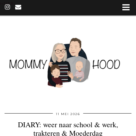
(~215 B)
11 MEI 2026
DIARY: weer naar school & werk,
trakteren & Moederdag