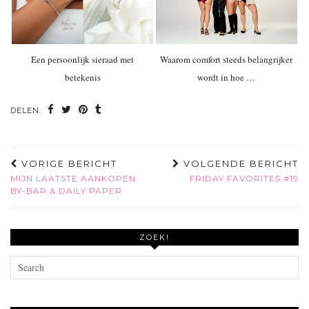
Een persoonlijk sieraad met
Waarom comfort steeds belangrijker
betekenis
wordt in hoe …
DELEN:
VORIGE BERICHT
VOLGENDE BERICHT
MIJN LAATSTE AANKOPEN:
FRIDAY FAVORITES #19
BY-BAR & DAILY PAPER
ZOEK!