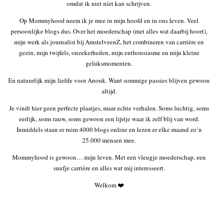
omdat ik niet níet kan schrijven.
Op Mommyhood neem ik je mee in mijn hoofd en in ons leven. Veel
persoonlijke blogs dus. Over het moederschap (met alles wat daarbij hoort),
mijn werk als journalist bij AmstelveenZ, het combineren van carrière en
gezin, mijn twijfels, onzekerheden, mijn enthousiasme en mijn kleine
geluksmomenten.
En natuurlijk mijn liefde voor Anouk. Want sommige passies blijven gewoon
altijd.
Je vindt hier geen perfecte plaatjes, maar echte verhalen. Soms luchtig, soms
eerlijk, soms rauw, soms gewoon een lijstje waar ik zelf blij van word.
Inmiddels staan er ruim 4000 blogs online en lezen er elke maand zo’n
25.000 mensen mee.
Mommyhood is gewoon… mijn leven. Met een vleugje moederschap, een
snufje carrière en alles wat mij interesseert.
Welkom ❤️