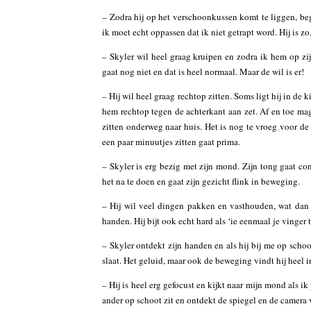
– Zodra hij op het verschoonkussen komt te liggen, beg
ik moet echt oppassen dat ik niet getrapt word. Hij is zo,
– Skyler wil heel graag kruipen en zodra ik hem op zij
gaat nog niet en dat is heel normaal. Maar de wil is er!
– Hij wil heel graag rechtop zitten. Soms ligt hij in de k
hem rechtop tegen de achterkant aan zet. Af en toe mag 
zitten onderweg naar huis. Het is nog te vroeg voor de
een paar minuutjes zitten gaat prima.
– Skyler is erg bezig met zijn mond. Zijn tong gaat co
het na te doen en gaat zijn gezicht flink in beweging.
– Hij wil veel dingen pakken en vasthouden, wat dan 
handen. Hij bijt ook echt hard als ‘ie eenmaal je vinger 
– Skyler ontdekt zijn handen en als hij bij me op schoot z
slaat. Het geluid, maar ook de beweging vindt hij heel i
– Hij is heel erg gefocust en kijkt naar mijn mond als ik 
ander op schoot zit en ontdekt de spiegel en de camera v