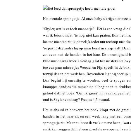
Het mentale sprongetje. Al onze baby’s krijgen er mee 
‘Skyler, wat is er toch mannetje?’ Het is een vraag die
was ik boos omdat ‘ie nog niet kan praten. Kon het maa
laatste nachten zit ik namelijk ieder uur rechtop met die
‘ie pas rustig zodra hij op mijn borst in slaap valt. Daa
zat even met de handen in het haar. De onrustigheid be
twee uur daarna weer. Overdag gaat het uitstekend. Skyle
toe een paar minuutjes Woezel en Pip, speelt in de box, l
terwijl ik aan het werk ben. Bovendien ligt hij heerlijk
Dan begint hij onrustig te worden, veel te spugen en 
krampjes, tandjes die misschien al beginnen te drukke
geloof dat het boek ‘Oei, ik groei’ mij vanmorgen he
oud is Skyler vandaag? Precies 4,5 maand.
Het is absurd in hoeverre het boek klopt met de groei 
handen in het haar zit en een week lang met een onrus
sprongetje zit. Maar nu hoor ik vaak om me heen; ‘wat z
en ik kan zeggen dat het een absolute eyeopener is en h