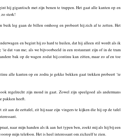
int hij gigantisch met zijn benen te trappen. Het gaat alle kanten op en
 zo sterk!
n buik leg gaan de billen omhoog en probeert hij zich af te zetten. Het
inderwagen en begint hij zo hard te huilen, dat hij alleen stil wordt als ik
‘ie dat van me; als we bijvoorbeeld in een restaurant zijn of in de tram
 andere bak op de wagen zodat hij continu kan zitten, maar zo af en toe
ntinu alle kanten op en zodra je gekke bekken gaat trekken probeert ‘ie
ook regelrecht zijn mond in gaat. Zowel zijn speelgoed als andermans
te pakken heeft.
it aan de eettafel, zit hij naar zijn vingers te kijken die hij op de tafel
nteressant.
praat, naar mijn handen als ik aan het typen ben, zoekt mij als hij bij een
oorop mijn telefoon. Het is heel interessant om zichzelf te zien.