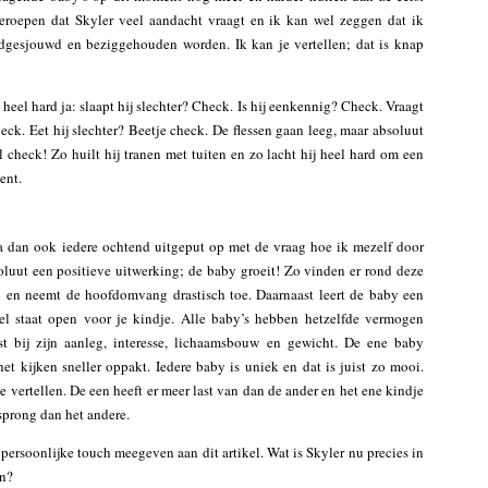
geroepen dat Skyler veel aandacht vraagt en ik kan wel zeggen dat ik
gesjouwd en beziggehouden worden. Ik kan je vertellen; dat is knap
 heel hard ja: slaapt hij slechter? Check. Is hij eenkennig? Check. Vraagt
ck. Eet hij slechter? Beetje check. De flessen gaan leeg, maar absoluut
 check! Zo huilt hij tranen met tuiten en zo lacht hij heel hard om een
ent.
sta dan ook iedere ochtend uitgeput op met de vraag hoe ik mezelf door
luut een positieve uitwerking; de baby groeit! Zo vinden er rond deze
n en neemt de hoofdomvang drastisch toe. Daarnaast leert de baby een
l staat open voor je kindje. Alle baby’s hebben hetzelfde vermogen
t bij zijn aanleg, interesse, lichaamsbouw en gewicht. De ene baby
 het kijken sneller oppakt. Iedere baby is uniek en dat is juist zo mooi.
 vertellen. De een heeft er meer last van dan de ander en het ene kindje
sprong dan het andere.
 persoonlijke touch meegeven aan dit artikel. Wat is Skyler nu precies in
en?