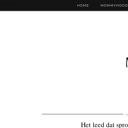
(~215 B)
HOME
MOMMYHOOD
Het leed dat spr