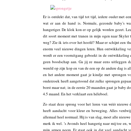
Er is ontdekt dat, van tijd tot tijd, iedere ouder met e
wat er aan de hand is. Normale, gezonde baby’s waren
hangeriger. De klok kon er op gelijk worden gezet. Le
dit soort moment met tranen in mijn ogen naar Skyler 
weg? Zie ik iets over het hoofd? Maar er schijnt een th
enorm veel nieuwe dingen leren. Hun ontwikkeling ver
wordt er een vooruitgang geboekt in de ontwikkeling en
geen boodschap aan. Ga jij ze maar eens uitleggen 
wereld op zijn kop en van de een op de andere dag is al
en het andere moment gaat je kindje met sprongen vo
onderzoek heeft aangetoond dat zulke sprongen gepaar
borst maar nat; in de eerste 20 maanden gaat je baby doo
4.5 maand. En het verklaart een héleboel.
Zo staat deze sprong voor het leren van wéér nieuwe d
heeft aandacht voor kleur en beweging. Alles verdwij
allemaal heel normaal. Hij is van slag, moet alle nieuw
merk ik wel. ’s Avonds heel hangerig naar mij toe en, wa
mijn armen neem. Er staat ook in dat veel aandacht 