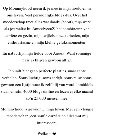
Op Mommyhood neem ik je mee in mijn hoofd en in
ons leven. Veel persoonlijke blogs dus. Over het
moederschap (met alles wat daarbij hoort), mijn werk
als journalist bij AmstelveenZ, het combineren van
carrière en gezin, mijn twijfels, onzekerheden, mijn
enthousiasme en mijn kleine geluksmomenten.
En natuurlijk mijn liefde voor Anouk. Want sommige
passies blijven gewoon altijd.
Je vindt hier geen perfecte plaatjes, maar echte
verhalen. Soms luchtig, soms eerlijk, soms rauw, soms
gewoon een lijstje waar ik zelf blij van word. Inmiddels
staan er ruim 4000 blogs online en lezen er elke maand
zo’n 25.000 mensen mee.
Mommyhood is gewoon… mijn leven. Met een vleugje
moederschap, een snufje carrière en alles wat mij
interesseert.
Welkom ❤️