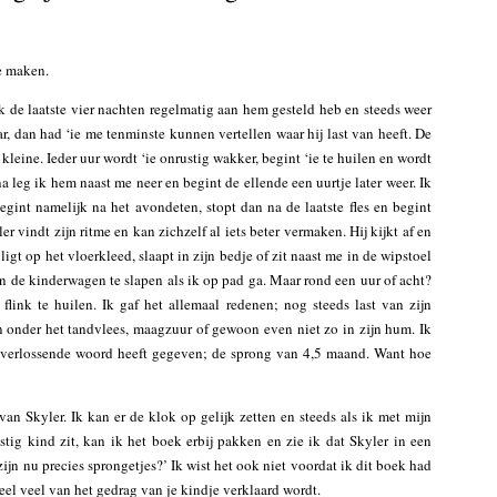
te maken.
 ik de laatste vier nachten regelmatig aan hem gesteld heb en steeds weer
r, dan had ‘ie me tenminste kunnen vertellen waar hij last van heeft. De
 kleine. Ieder uur wordt ‘ie onrustig wakker, begint ‘ie te huilen en wordt
rna leg ik hem naast me neer en begint de ellende een uurtje later weer. Ik
gint namelijk na het avondeten, stopt dan na de laatste fles en begint
r vindt zijn ritme en kan zichzelf al iets beter vermaken. Hij kijkt af en
igt op het vloerkleed, slaapt in zijn bedje of zit naast me in de wipstoel
 in de kinderwagen te slapen als ik op pad ga. Maar rond een uur of acht?
flink te huilen. Ik gaf het allemaal redenen; nog steeds last van zijn
n onder het tandvlees, maagzuur of gewoon even niet zo in zijn hum. Ik
t verlossende woord heeft gegeven; de sprong van 4,5 maand. Want hoe
van Skyler. Ik kan er de klok op gelijk zetten en steeds als ik met mijn
tig kind zit, kan ik het boek erbij pakken en zie ik dat Skyler in een
ijn nu precies sprongetjes?’ Ik wist het ook niet voordat ik dit boek had
eel veel van het gedrag van je kindje verklaard wordt.