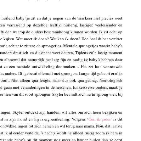
en huilend baby’tje zit en dat je negen van de tien keer niet precies weet
 verrassend op dezelfde leeftijd huilerig, lastiger, veeleisender en
eftijden waarop de ouders best wanhopig kunnen worden. Ik zit echt op
te kijken. Wat moet ik doen? Wat kan ik doen? Hoe haal ik het verdriet
eorie achter te zitten; de sprongetjes. Mentale sprongetjes waarin baby’s
andert drastisch en dit opent weer deuren. Tijdens zo’n lastig moment
 alhoewel dat natuurlijk heel erg fijn en nodig is; baby’s hebben daar
dat ze een mentale ontwikkeling doormaken… Het zet hun vertrouwde
les anders. Dit gebeurt allemaal met sprongen. Lange tijd gebeurt er niks
oruit. Niet alleen qua lengte, maar dus ook qua gedrag. Neurologisch
d gaan met veranderingen in de hersenen. En kersverse ouders, maak je
r tien van dit soort sprongen. Skyler bevindt zich nu in sprong vier; bij
ingen. Skyler ontdekt zijn handen, wil alles om zich heen bekijken en
nt in zijn mond en hij is erg eenkennig. Volgens ‘
Oei, ik groei
’ is dit
e ontwikkelingen tot zich nemen en wil terug naar mama. Nou, dat laatste
t ik al eerder vertelde, ’s nachts wordt ‘ie alleen rustig zodra ik hem in
vragende baby’s op dit moment nog meer en harder huilen dan ze eerst