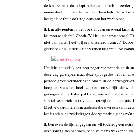
deden. En ook dat klopt helemaal. Ik heb al eerder 
momenteel mijn handen vol aan hem heb. Hij wil rond
lastig als je thuis ook nog eens aan het werk moet.
Ik kan alle punten in het boek af gaan en overal knik ik
hij meer aandacht? Check. Wil hij lichaamscontact? Che
niet van harte. Heeft hij een wisselend humeur? Dubbel
gekke bek die ik trek. Ouders raken uitgeput? No comm
Het lijkt natuurlijk een zeer negatieve periode en ik 
deze dag ga slepen, maar deze sprongetjes hebben abso
periode grote veranderingen plaats in de hersengolve
hoop en zoals het boek zo mooi omschrijft; de winke
gekregen en je baby pakt datgeen wat het beste pas
specialiseert zich in in voelen, terwijl de andere juist
Meet je daarom niet aan anderen die over een sprongetje
heeft andere ontwikkelingen doorgemaakt tijdens zo’n 
Ik ben even de lijst af gegaan en wil toch nog een extra
deze sprong aan het doen, behalve mama wakker houd