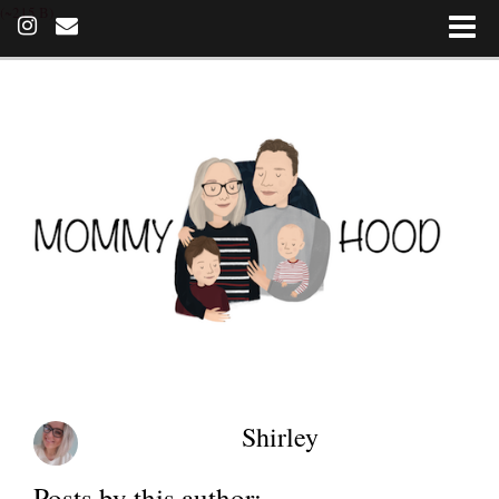
(~215 B)
Shirley
Posts by this author: