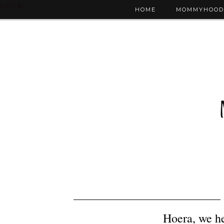
(~215 B)
HOME
MOMMYHOOD
Hoera, we h