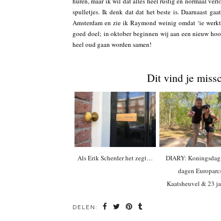
huren, maar ik wil dat alles heel rustig en normaal verl
spulletjes. Ik denk dat dat het beste is. Daarnaast ga
Amsterdam en zie ik Raymond weinig omdat ‘ie werkt en
goed doel; in oktober beginnen wij aan een nieuw hoo
heel oud gaan worden samen!
Dit vind je miss
Als Erik Scherder het zegt…
DIARY: Koningsdag,
dagen Europarc
Kaatsheuvel & 23 j
DELEN: