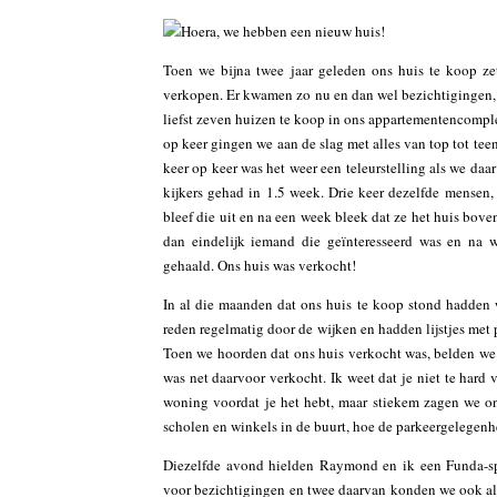
Toen we bijna twee jaar geleden ons huis te koop ze
verkopen. Er kwamen zo nu en dan wel bezichtigingen, 
liefst zeven huizen te koop in ons appartementencomple
op keer gingen we aan de slag met alles van top tot te
keer op keer was het weer een teleurstelling als we da
kijkers gehad in 1.5 week. Drie keer dezelfde mensen, 
bleef die uit en na een week bleek dat ze het huis bo
dan eindelijk iemand die geïnteresseerd was en na
gehaald. Ons huis was verkocht!
In al die maanden dat ons huis te koop stond hadden 
reden regelmatig door de wijken en hadden lijstjes met 
Toen we hoorden dat ons huis verkocht was, belden we d
was net daarvoor verkocht. Ik weet dat je niet te hard
woning voordat je het hebt, maar stiekem zagen we o
scholen en winkels in de buurt, hoe de parkeergelegenh
Diezelfde avond hielden Raymond en ik een Funda-sp
voor bezichtigingen en twee daarvan konden we ook al 