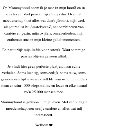
Op Mommyhood neem ik je mee in mijn hoofd en in
ons leven. Veel persoonlijke blogs dus. Over het
moederschap (met alles wat daarbij hoort), mijn werk
als journalist bij AmstelveenZ, het combineren van
carrière en gezin, mijn twijfels, onzekerheden, mijn
enthousiasme en mijn kleine geluksmomenten.
En natuurlijk mijn liefde voor Anouk. Want sommige
passies blijven gewoon altijd.
Je vindt hier geen perfecte plaatjes, maar echte
verhalen. Soms luchtig, soms eerlijk, soms rauw, soms
gewoon een lijstje waar ik zelf blij van word. Inmiddels
staan er ruim 4000 blogs online en lezen er elke maand
zo’n 25.000 mensen mee.
Mommyhood is gewoon… mijn leven. Met een vleugje
moederschap, een snufje carrière en alles wat mij
interesseert.
Welkom ❤️