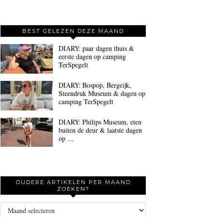
BEST GELEZEN DEZE MAAND
DIARY: paar dagen thuis &
eerste dagen op camping
TerSpegelt
DIARY: Bospop, Bergeijk,
Steendruk Museum & dagen op
camping TerSpegelt
DIARY: Philips Museum, eten
buiten de deur & laatste dagen
op …
OUDERE ARTIKELEN PER MAAND
ZOEKEN?
Oudere