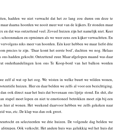
tten, hadden we niet verwacht dat het zo lang zou duren om deze te
maar daarna hoorden we nooit meer wat van de kijkers. Er stonden maar
x en dat was ontzettend veel. Zoveel huizen zijn het namelijk niet. Keer
en schoonmaken en opruimen als we weer eens een kijker verwachtten. En
ar vervolgens niks meer van hoorden. Eén keer hebben we maar liefst drie
om precies te zijn. ‘Daar komt het eerste bod’, dachten we nog. Helaas
ven ons hadden gekocht. Ontzettend zuur. Maar afgelopen maand was daar
 wat onderhandelingen kon ons Te Koop-bord van het balkon worden
we zelf al wat op het oog. We wisten in welke buurt we wilden wonen,
potentiële huizen. Hier en daar belden we zelfs al voor een bezichtiging.
an ook direct naar het huis dat bovenaan ons lijstje stond. En shit, die
 van stapel moet lopen en niet te emotioneel betrokken moet zijn bij een
ns hier al wonen. Het weekend daarvoor hebben we zelfs gekeken naar
eid was, etc. De klap was dan ook groot.
eurtocht en selecteerden we drie huizen. De volgende dag belden we
afstrepen. Oók verkocht. Het andere huis was gelukkig wel het huis dat