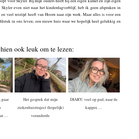
oopt voor Skyler. Bij mijn ouders heeft hij een eigen kamer en zijn eigen
at Skyler even niet naar het kinderdagverblijf, heb ik geen afspraken in
 veel reistijd heeft van Hoorn naar zijn werk. Maar alles is voor een
fdstuk in ons leven; een nieuw huis waar we hopelijk heel gelukkig en
chien ook leuk om te lezen:
 paar
Het gesprek dat mijn
DIARY: veel op pad, naar de
s
ziekenhuistraject (hopelijk)
kapper, …
aar …
veranderde