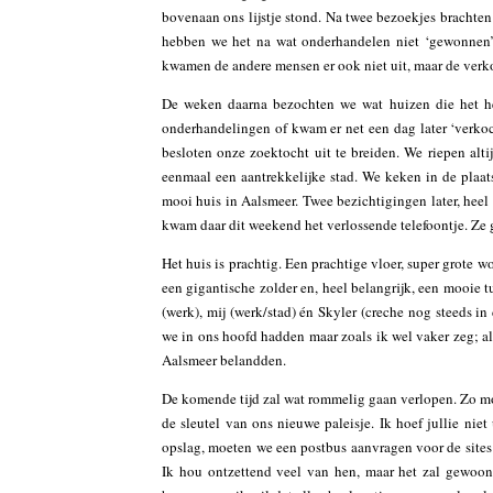
bovenaan ons lijstje stond. Na twee bezoekjes brachte
hebben we het na wat onderhandelen niet ‘gewonnen’ 
kwamen de andere mensen er ook niet uit, maar de verkop
De weken daarna bezochten we wat huizen die het het 
onderhandelingen of kwam er net een dag later ‘verko
besloten onze zoektocht uit te breiden. We riepen alt
eenmaal een aantrekkelijke stad. We keken in de plaat
mooi huis in Aalsmeer. Twee bezichtigingen later, heel
kwam daar dit weekend het verlossende telefoontje. Ze 
Het huis is prachtig. Een prachtige vloer, super grote
een gigantische zolder en, heel belangrijk, een mooie 
(werk), mij (werk/stad) én Skyler (creche nog steeds i
we in ons hoofd hadden maar zoals ik wel vaker zeg; al
Aalsmeer belandden.
De komende tijd zal wat rommelig gaan verlopen. Zo mo
de sleutel van ons nieuwe paleisje. Ik hoef jullie niet 
opslag, moeten we een postbus aanvragen voor de sites e
Ik hou ontzettend veel van hen, maar het zal gewo