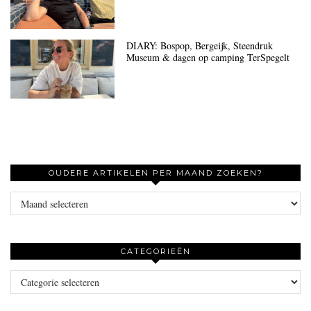
DIARY: Bospop, Bergeijk, Steendruk
Museum & dagen op camping TerSpegelt
OUDERE ARTIKELEN PER MAAND ZOEKEN?
Oudere
artikelen
per
maand
CATEGORIEËN
zoeken?
Categorieën