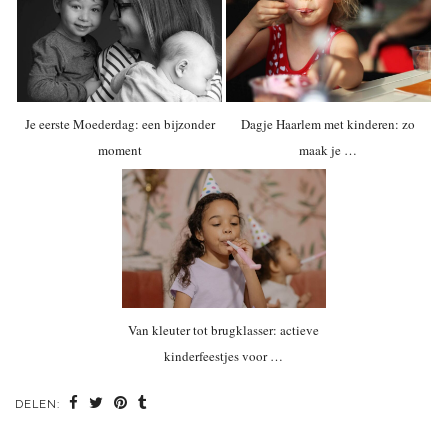
Je eerste Moederdag: een bijzonder
Dagje Haarlem met kinderen: zo
moment
maak je …
Van kleuter tot brugklasser: actieve
kinderfeestjes voor …
DELEN: