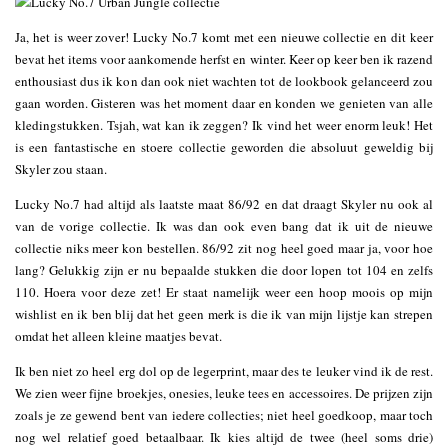
Ja, het is weer zover! Lucky No.7 komt met een nieuwe collectie en dit keer
bevat het items voor aankomende herfst en winter. Keer op keer ben ik razend
enthousiast dus ik kon dan ook niet wachten tot de lookbook gelanceerd zou
gaan worden. Gisteren was het moment daar en konden we genieten van alle
kledingstukken. Tsjah, wat kan ik zeggen? Ik vind het weer enorm leuk! Het
is een fantastische en stoere collectie geworden die absoluut geweldig bij
Skyler zou staan.
Lucky No.7 had altijd als laatste maat 86/92 en dat draagt Skyler nu ook al
van de vorige collectie. Ik was dan ook even bang dat ik uit de nieuwe
collectie niks meer kon bestellen. 86/92 zit nog heel goed maar ja, voor hoe
lang? Gelukkig zijn er nu bepaalde stukken die door lopen tot 104 en zelfs
110. Hoera voor deze zet! Er staat namelijk weer een hoop moois op mijn
wishlist en ik ben blij dat het geen merk is die ik van mijn lijstje kan strepen
omdat het alleen kleine maatjes bevat.
Ik ben niet zo heel erg dol op de legerprint, maar des te leuker vind ik de rest.
We zien weer fijne broekjes, onesies, leuke tees en accessoires. De prijzen zijn
zoals je ze gewend bent van iedere collecties; niet heel goedkoop, maar toch
nog wel relatief goed betaalbaar. Ik kies altijd de twee (heel soms drie)