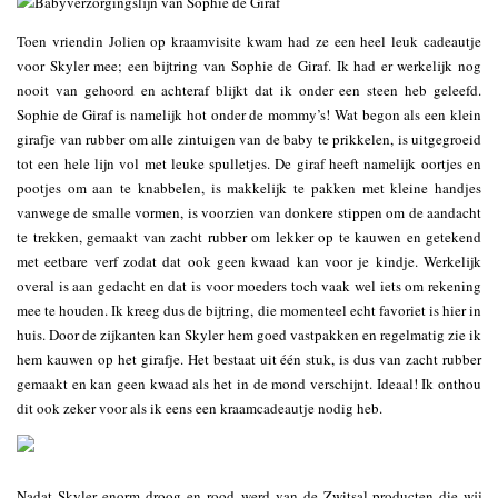
Toen vriendin Jolien op kraamvisite kwam had ze een heel leuk cadeautje
voor Skyler mee; een bijtring van Sophie de Giraf. Ik had er werkelijk nog
nooit van gehoord en achteraf blijkt dat ik onder een steen heb geleefd.
Sophie de Giraf is namelijk hot onder de mommy’s! Wat begon als een klein
girafje van rubber om alle zintuigen van de baby te prikkelen, is uitgegroeid
tot een hele lijn vol met leuke spulletjes. De giraf heeft namelijk oortjes en
pootjes om aan te knabbelen, is makkelijk te pakken met kleine handjes
vanwege de smalle vormen, is voorzien van donkere stippen om de aandacht
te trekken, gemaakt van zacht rubber om lekker op te kauwen en getekend
met eetbare verf zodat dat ook geen kwaad kan voor je kindje. Werkelijk
overal is aan gedacht en dat is voor moeders toch vaak wel iets om rekening
mee te houden. Ik kreeg dus de bijtring, die momenteel echt favoriet is hier in
huis. Door de zijkanten kan Skyler hem goed vastpakken en regelmatig zie ik
hem kauwen op het girafje. Het bestaat uit één stuk, is dus van zacht rubber
gemaakt en kan geen kwaad als het in de mond verschijnt. Ideaal! Ik onthou
dit ook zeker voor als ik eens een kraamcadeautje nodig heb.
Nadat Skyler enorm droog en rood werd van de Zwitsal-producten die wij