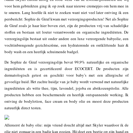
voor hem gebruikten ging ik op zoek naar nieuwe cremepjes om hem mee in
te smeren. Lang hoefde ik niet te zoeken want niet veel later ontving ik een
persbericht: Sophie de Giraf kwam met verzorgingsproducten! Net als Sophie
de Giraf zoals je haar hier boven ziet, zijn de producten vrij van schadelijke
stoffen en bestaan uit louter verantwoorde en organische ingrediënten. De
verzorgingslijn bestaat uit onder andere een luxe verzorgende babyolie, een
vochtinbrengende gezichtscrème, een hydraterende en ontklittende hair &
body wash en een heerlijk schuimende badgel.
De Sophie de Giraf verzorgingslijn bevat 99,9% natuurlijke en organische
ingrediënten en is gecertificeerd door ECOCERT. De producten zijn
dermatologisch getest en geschikt voor baby’s met een allergische of
gevoelige huid. Het zachte huidje van je baby wordt verwend met natuurlijke
ingrediënten als witte thee, tijm, lavendel, jojoba en abrikozenpitolie. Alle
producten hebben een beschermende en heerlijk ontspannende werking. Ik
ontving de bodylotion, face cream en body olie en moest deze producten
natuurlijk direct testen.
Allereerst de baby olie: mijn vriend doucht altijd met Skyler waardoor ik de
olie niet zomaar in een badje kan gooien. Hij doet een beetje op zijn hand en