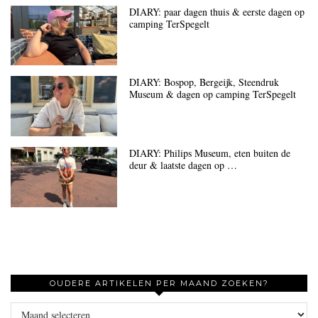
DIARY: paar dagen thuis & eerste dagen op
camping TerSpegelt
DIARY: Bospop, Bergeijk, Steendruk
Museum & dagen op camping TerSpegelt
DIARY: Philips Museum, eten buiten de
deur & laatste dagen op …
OUDERE ARTIKELEN PER MAAND ZOEKEN?
Oudere