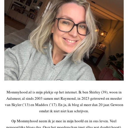
Mommyhood.nl is mijn plekje op het internet. Ik ben Shirley (39), woon in
Aalsmeer, al sinds 2003 samen met Raymond, in 2023 getrouwd en moeder
van Skyler (’13) en Maddox (’17). En ja, ik blog al meer dan 20 jaar. Gewoon
omdat ik niet níet kan schrijven.
Op Mommyhood neem ik je mee in mijn hoofd en in ons leven. Veel
persoonlijke blogs dus. Over het moederschap (met alles wat daarbij hoort),