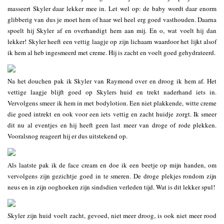
masseert Skyler daar lekker mee in. Let wel op: de baby wordt daar enorm
glibberig van dus je moet hem of haar wel heel erg goed vasthouden. Daarna
spoelt hij Skyler af en overhandigt hem aan mij. En o, wat voelt hij dan
lekker! Skyler heeft een vettig laagje op zijn lichaam waardoor het lijkt alsof
ik hem al heb ingesmeerd met creme. Hij is zacht en voelt goed gehydrateerd.
Na het douchen pak ik Skyler van Raymond over en droog ik hem af. Het
vettige laagje blijft goed op Skylers huid en trekt naderhand iets in.
Vervolgens smeer ik hem in met bodylotion. Een niet plakkende, witte creme
die goed intrekt en ook voor een iets vettig en zacht huidje zorgt. Ik smeer
dit nu al eventjes en hij heeft geen last meer van droge of rode plekken.
Vooralsnog reageert hij er dus uitstekend op.
Als laatste pak ik de face cream en doe ik een beetje op mijn handen, om
vervolgens zijn gezichtje goed in te smeren. De droge plekjes rondom zijn
neus en in zijn ooghoeken zijn sindsdien verleden tijd. Wat is dit lekker spul!
Skyler zijn huid voelt zacht, gevoed, niet meer droog, is ook niet meer rood