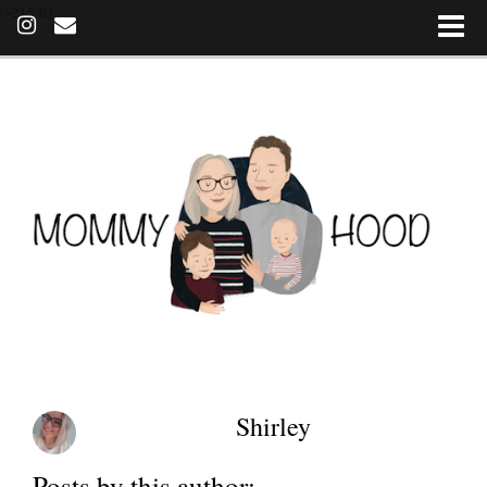
(~215 B)
Shirley
Posts by this author: