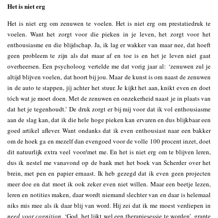
Het is niet erg
Het is niet erg om zenuwen te voelen. Het is niet erg om prestatiedruk te
voelen. Want het zorgt voor die pieken in je leven, het zorgt voor het
enthousiasme en die blijdschap. Ja, ik lag er wakker van maar nee, dat hoeft
geen probleem te zijn als dat maar af en toe is en het je leven niet gaat
overheersen. Een psycholoog vertelde me dat vorig jaar al: ‘zenuwen zul je
altijd blijven voelen, dat hoort bij jou. Maar de kunst is om naast de zenuwen
in de auto te stappen, jíj achter het stuur. Je kijkt het aan, knikt even en doet
tóch wat je moet doen. Met de zenuwen en onzekerheid naast je in plaats van
dat het je tegenhoudt.’ De druk zorgt er bij mij voor dat ik vol enthousiasme
aan de slag kan, dat ik die hele hoge pieken kan ervaren en dus blijkbaar een
goed artikel aflever. Want ondanks dat ik even enthousiast naar een bakker
om de hoek ga en mezelf dan evengoed voor de volle 100 procent inzet, doet
dit natuurlijk extra veel voor/met me. En het is niet erg om te blijven leren,
dus ik nestel me vanavond op de bank met het boek van Scherder over het
brein, met pen en papier ernaast. Ik heb gezegd dat ik even geen projecten
meer doe en dat moet ik ook zeker even niet willen. Maar een beetje lezen,
leren en notities maken, daar wordt niemand slechter van en daar is helemaal
niks mis mee als ik daar blij van word. Hij zei dat ik me moest verdiepen in
need voor cognition
. ‘God, het lijkt wel een therapiesessie te worden’, grapte