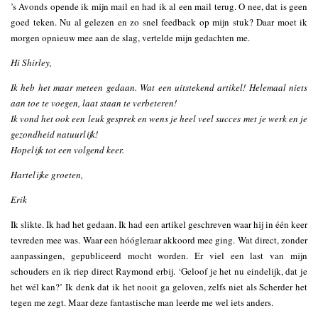
’s Avonds opende ik mijn mail en had ik al een mail terug. O nee, dat is geen
goed teken. Nu al gelezen en zo snel feedback op mijn stuk? Daar moet ik
morgen opnieuw mee aan de slag, vertelde mijn gedachten me.
Hi Shirley,
Ik heb het maar meteen gedaan. Wat een uitstekend artikel! Helemaal niets
aan toe te voegen, laat staan te verbeteren!
Ik vond het ook een leuk gesprek en wens je heel veel succes met je werk en je
gezondheid natuurlijk!
Hopelijk tot een volgend keer.
Hartelijke groeten,
Erik
Ik slikte. Ik had het gedaan. Ik had een artikel geschreven waar hij in één keer
tevreden mee was. Waar een hóógleraar akkoord mee ging. Wat direct, zonder
aanpassingen, gepubliceerd mocht worden. Er viel een last van mijn
schouders en ik riep direct Raymond erbij. ‘Geloof je het nu eindelijk, dat je
het wél kan?’ Ik denk dat ik het nooit ga geloven, zelfs niet als Scherder het
tegen me zegt. Maar deze fantastische man leerde me wel iets anders.