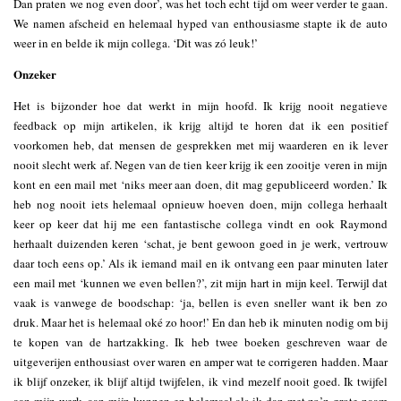
Dan praten we nog even door’, was het toch echt tijd om weer verder te gaan.
We namen afscheid en helemaal hyped van enthousiasme stapte ik de auto
weer in en belde ik mijn collega. ‘Dit was zó leuk!’
Onzeker
Het is bijzonder hoe dat werkt in mijn hoofd. Ik krijg nooit negatieve
feedback op mijn artikelen, ik krijg altijd te horen dat ik een positief
voorkomen heb, dat mensen de gesprekken met mij waarderen en ik lever
nooit slecht werk af. Negen van de tien keer krijg ik een zooitje veren in mijn
kont en een mail met ‘niks meer aan doen, dit mag gepubliceerd worden.’ Ik
heb nog nooit iets helemaal opnieuw hoeven doen, mijn collega herhaalt
keer op keer dat hij me een fantastische collega vindt en ook Raymond
herhaalt duizenden keren ‘schat, je bent gewoon goed in je werk, vertrouw
daar toch eens op.’ Als ik iemand mail en ik ontvang een paar minuten later
een mail met ‘kunnen we even bellen?’, zit mijn hart in mijn keel. Terwijl dat
vaak is vanwege de boodschap: ‘ja, bellen is even sneller want ik ben zo
druk. Maar het is helemaal oké zo hoor!’ En dan heb ik minuten nodig om bij
te kopen van de hartzakking. Ik heb twee boeken geschreven waar de
uitgeverijen enthousiast over waren en amper wat te corrigeren hadden. Maar
ik blijf onzeker, ik blijf altijd twijfelen, ik vind mezelf nooit goed. Ik twijfel