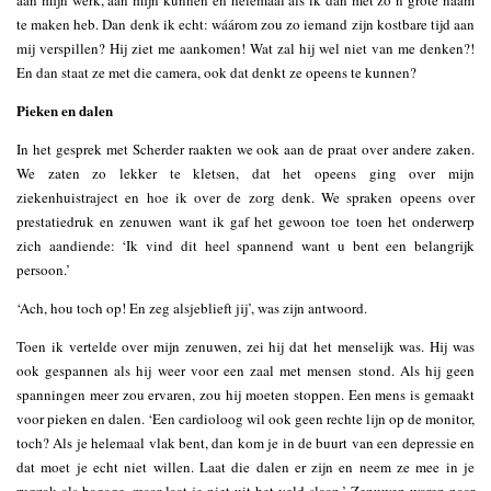
aan mijn werk, aan mijn kunnen en helemaal als ik dan met zo’n grote naam
te maken heb. Dan denk ik echt: wáárom zou zo iemand zijn kostbare tijd aan
mij verspillen? Hij ziet me aankomen! Wat zal hij wel niet van me denken?!
En dan staat ze met die camera, ook dat denkt ze opeens te kunnen?
Pieken en dalen
In het gesprek met Scherder raakten we ook aan de praat over andere zaken.
We zaten zo lekker te kletsen, dat het opeens ging over mijn
ziekenhuistraject en hoe ik over de zorg denk. We spraken opeens over
prestatiedruk en zenuwen want ik gaf het gewoon toe toen het onderwerp
zich aandiende: ‘Ik vind dit heel spannend want u bent een belangrijk
persoon.’
‘Ach, hou toch op! En zeg alsjeblieft jij’, was zijn antwoord.
Toen ik vertelde over mijn zenuwen, zei hij dat het menselijk was. Hij was
ook gespannen als hij weer voor een zaal met mensen stond. Als hij geen
spanningen meer zou ervaren, zou hij moeten stoppen. Een mens is gemaakt
voor pieken en dalen. ‘Een cardioloog wil ook geen rechte lijn op de monitor,
toch? Als je helemaal vlak bent, dan kom je in de buurt van een depressie en
dat moet je echt niet willen. Laat die dalen er zijn en neem ze mee in je