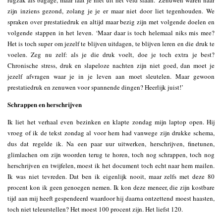
rugzak als bagage, maar laat je niet uit het veld slaan.’ Zenuwen waren naar
zijn inziens gezond, zolang je je er maar niet door liet tegenhouden. We
spraken over prestatiedruk en altijd maar bezig zijn met volgende doelen en
volgende stappen in het leven. ‘Maar daar is toch helemaal niks mis mee?
Het is toch super om jezelf te blijven uitdagen, te blijven leren en die druk te
voelen. Zeg nu zelf: als je die druk voelt, doe je toch extra je best?
Chronische stress, druk en slapeloze nachten zijn niet goed, dan moet je
jezelf afvragen waar je in je leven aan moet sleutelen. Maar gewoon
prestatiedruk en zenuwen voor spannende dingen? Heerlijk juist!’
Schrappen en herschrijven
Ik liet het verhaal even bezinken en klapte zondag mijn laptop open. Hij
vroeg of ik de tekst zondag al voor hem had vanwege zijn drukke schema,
dus dat regelde ik. Na een paar uur uitwerken, herschrijven, finetunen,
glimlachen om zijn woorden terug te horen, toch nog schrappen, toch nog
herschrijven en twijfelen, moest ik het document toch echt naar hem mailen.
Ik was niet tevreden. Dat ben ik eigenlijk nooit, maar zelfs met deze 80
procent kon ik geen genoegen nemen. Ik kon deze meneer, die zijn kostbare
tijd aan mij heeft gespendeerd waardoor hij daarna ontzettend moest haasten,
toch niet teleurstellen? Het moest 100 procent zijn. Het liefst 120.