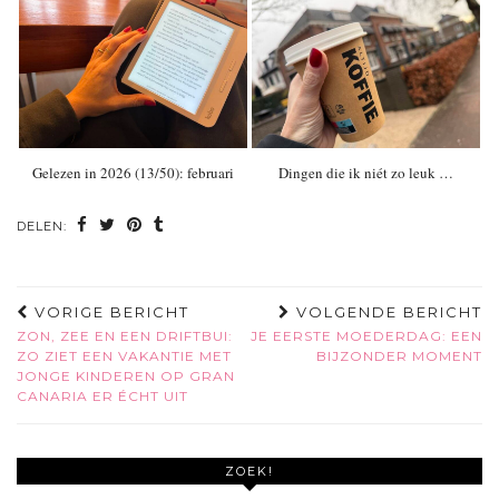
Gelezen in 2026 (13/50): februari
Dingen die ik niét zo leuk …
DELEN:
VORIGE BERICHT
VOLGENDE BERICHT
ZON, ZEE EN EEN DRIFTBUI:
JE EERSTE MOEDERDAG: EEN
ZO ZIET EEN VAKANTIE MET
BIJZONDER MOMENT
JONGE KINDEREN OP GRAN
CANARIA ER ÉCHT UIT
ZOEK!