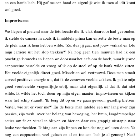
en een harde lach. Hij gaf me een hand en eigenlijk wist ik toen al: dit komt
wel goed.
Improviseren
We liepen al pratend naar de fotolocatie die ik vlak daarvoor had gevonden,
ik stelde de camera in zoals ik inmiddels prima kan en zette de beste man op
de plek waar ik hem hebben wilde. ‘Zo, dus jij gaat met jouw verhaal en foto
mijn carrière uit het slop trekken?’ Na nog geen tien minuten had ik een
prachtige fotoreeks en liepen we door naar het café om de hoek, waar hij twee
cappuccino bestelde en vroeg of ik op de stoel of op de bank wilde zitten.
Het voelde eigenlijk direct goed. Misschien wel vertrouwd. Deze man straalt
zoveel positieve energie uit, dat ik de zenuwen voelde zakken. Ik pakte mijn
goed voorbereide vragenlijstje erbij, maar wist eigenlijk al dat ik dat niet
wilde. Ik wilde het toch doen op mijn eigen manier: improviseren en kijken
waar het schip strandt. ‘Ik berg dit op en we gaan gewoon gezellig kletsen.
Vertel, wie zit er voor me?’ En de beste man ratelde een uur lang over zijn
passies, zijn werk, over het belang van beweging, het brein, laagdrempelige
acties om fit en vitaal te blijven en hier en daar een grappig uitstapje naar
leuke voorbeelden. Ik hing aan zijn lippen en kon dat nog wel uren doen. Na
nog een cappuccino, veel gelach en af en toe een ‘heb je al genoeg? Nee?