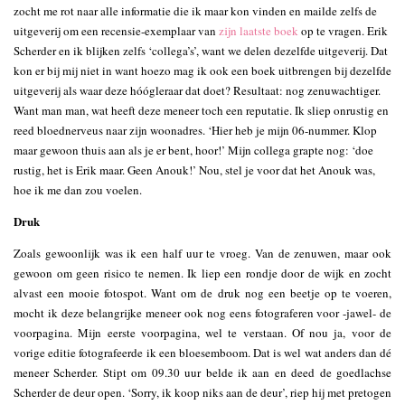
zocht me rot naar alle informatie die ik maar kon vinden en mailde zelfs de
uitgeverij om een recensie-exemplaar van
zijn laatste boek
op te vragen. Erik
Scherder en ik blijken zelfs ‘collega’s’, want we delen dezelfde uitgeverij. Dat
kon er bij mij niet in want hoezo mag ik ook een boek uitbrengen bij dezelfde
uitgeverij als waar deze hóógleraar dat doet? Resultaat: nog zenuwachtiger.
Want man man, wat heeft deze meneer toch een reputatie. Ik sliep onrustig en
reed bloednerveus naar zijn woonadres. ‘Hier heb je mijn 06-nummer. Klop
maar gewoon thuis aan als je er bent, hoor!’ Mijn collega grapte nog: ‘doe
rustig, het is Erik maar. Geen Anouk!’ Nou, stel je voor dat het Anouk was,
hoe ik me dan zou voelen.
Druk
Zoals gewoonlijk was ik een half uur te vroeg. Van de zenuwen, maar ook
gewoon om geen risico te nemen. Ik liep een rondje door de wijk en zocht
alvast een mooie fotospot. Want om de druk nog een beetje op te voeren,
mocht ik deze belangrijke meneer ook nog eens fotograferen voor -jawel- de
voorpagina. Mijn eerste voorpagina, wel te verstaan. Of nou ja, voor de
vorige editie fotografeerde ik een bloesemboom. Dat is wel wat anders dan dé
meneer Scherder. Stipt om 09.30 uur belde ik aan en deed de goedlachse
Scherder de deur open. ‘Sorry, ik koop niks aan de deur’, riep hij met pretogen