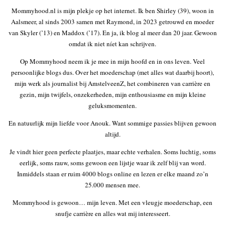
Mommyhood.nl is mijn plekje op het internet. Ik ben Shirley (39), woon in
Aalsmeer, al sinds 2003 samen met Raymond, in 2023 getrouwd en moeder
van Skyler (’13) en Maddox (’17). En ja, ik blog al meer dan 20 jaar. Gewoon
omdat ik niet níet kan schrijven.
Op Mommyhood neem ik je mee in mijn hoofd en in ons leven. Veel
persoonlijke blogs dus. Over het moederschap (met alles wat daarbij hoort),
mijn werk als journalist bij AmstelveenZ, het combineren van carrière en
gezin, mijn twijfels, onzekerheden, mijn enthousiasme en mijn kleine
geluksmomenten.
En natuurlijk mijn liefde voor Anouk. Want sommige passies blijven gewoon
altijd.
Je vindt hier geen perfecte plaatjes, maar echte verhalen. Soms luchtig, soms
eerlijk, soms rauw, soms gewoon een lijstje waar ik zelf blij van word.
Inmiddels staan er ruim 4000 blogs online en lezen er elke maand zo’n
25.000 mensen mee.
Mommyhood is gewoon… mijn leven. Met een vleugje moederschap, een
snufje carrière en alles wat mij interesseert.