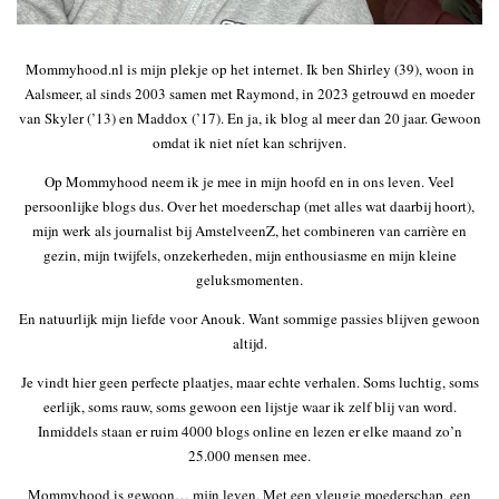
Mommyhood.nl is mijn plekje op het internet. Ik ben Shirley (39), woon in
Aalsmeer, al sinds 2003 samen met Raymond, in 2023 getrouwd en moeder
van Skyler (’13) en Maddox (’17). En ja, ik blog al meer dan 20 jaar. Gewoon
omdat ik niet níet kan schrijven.
Op Mommyhood neem ik je mee in mijn hoofd en in ons leven. Veel
persoonlijke blogs dus. Over het moederschap (met alles wat daarbij hoort),
mijn werk als journalist bij AmstelveenZ, het combineren van carrière en
gezin, mijn twijfels, onzekerheden, mijn enthousiasme en mijn kleine
geluksmomenten.
En natuurlijk mijn liefde voor Anouk. Want sommige passies blijven gewoon
altijd.
Je vindt hier geen perfecte plaatjes, maar echte verhalen. Soms luchtig, soms
eerlijk, soms rauw, soms gewoon een lijstje waar ik zelf blij van word.
Inmiddels staan er ruim 4000 blogs online en lezen er elke maand zo’n
25.000 mensen mee.
Mommyhood is gewoon… mijn leven. Met een vleugje moederschap, een