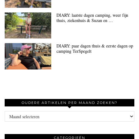
DIARY: laatste dagen camping, weer fijn
thuis, ziekenhuis & Suzan en …
DIARY: paar dagen thuis & eerste dagen op
camping TerSpegelt
OUDERE ARTIKELEN PER MAAND ZOEKEN?
Oudere
artikelen
per
maand
CATEGORIEËN