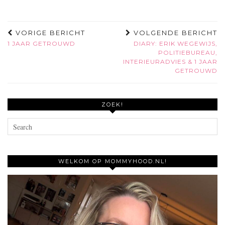
VORIGE BERICHT
VOLGENDE BERICHT
1 JAAR GETROUWD
DIARY: ERIK WEGEWIJS,
POLITIEBUREAU,
INTERIEURADVIES & 1 JAAR
GETROUWD
ZOEK!
WELKOM OP MOMMYHOOD.NL!